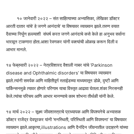
१० जानेवारी २०२२ – संत साहित्याच्या अभ्यासिका, लेखिका डॉक्टर
आरती दातार यांचे’ हे जगणे आनंदाचे’ या विषयावर व्याख्यान झाले.तरुण वयात
दैवाच्या निर्घुण हल्ल्याशी संघर्ष करत जगणे आनंदाचे कसे केले हा अनुभव सर्वाना
भारावून टाकणारा होता.आशा रेवणकर यांनी वक्त्यांची ओळख करून दिली व
आभार मानले.
१४ फेब्रुवारी २०२२ – नेत्रविशारद वैशाली नाबर यांचे ‘Parkinson
disease and Ophthalmic disorders’ या विषयावर व्याख्यान
झाले.त्यांनी समर्पक आणि माहितीपूर्ण स्लाईडच्या माध्यमातून डोळे, दृष्टी आणि
पार्किन्सनमुळे त्यावर होणारे परिणाम याचा विस्तृत आढावा घेतला.शंका निरसनही
केले.त्यांचा परिचय आणि आभार मानण्याचे काम शोभना तीर्थळी यांनी केले.
१४ मार्च २०२२ – सूक्ष्म जीवशास्त्राचे प्राध्यापक आणि विपश्यनेचे अभ्यासक
डॉक्टर राजेंद्र देवपूरकर यांनी ‘मनस्थिती, परिस्थिती आणि विपश्यना’ या विषयावर
व्याख्यान झाले.आकृत्या,illustrations आणि दैनंदिन जीवनातील उदाहरणे यांच्या