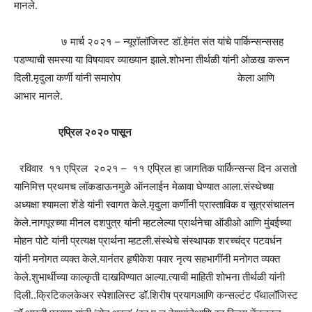
मानले.
७ मार्च २०२१ – न्यूरॉलॉजिस्ट डॉ.हेमंत संत यांचे पार्किन्सन्ससह
पडण्याची समस्या या विषयावर व्याख्यान झाले.शोभना तीर्थळी यांनी ओळख करून
दिली.मृदुला कर्णी यांनी समारोप केला आणि
आभार मानले.
एप्रिल २०२० पासून
रविवार ११ एप्रिल २०२१ – ११ एप्रिल हा जागतिक पार्किन्सन्स दिन असतो
यानिमित्त प्रथमच लॉकडाऊनमुळे ऑनलाईन मेळावा घेण्यात आला.संस्थेच्या
अध्यक्षा श्यामला शेंडे यांनी स्वागत केले.मृदुला कर्णीनी प्रास्ताविक व सूत्रसंचालन
केले.नागपूरच्या मीनल दशपुत्र यांनी म्हटलेल्या प्रार्थनेचा ऑडीओ आणि मुंबईच्या
मोहन पोटे यांनी प्रत्यक्ष प्रार्थना म्हटली.संस्थेचे संस्थापक शरच्चंद्र पटवर्धन
यांनी मनोगत व्यक्त केले.यानंतर हृषीकेश पवार नृत्य सहभागींनी मनोगत व्यक्त
केले.शुभार्थीच्या काल्कृती दाखविण्यात आल्या.त्याची माहिती शोभना तीर्थळी यांनी
दिली..क्रिटिकलकेअर स्पेशालिस्ट डॉ.शिरीष प्रयागआणि कन्सल्टंट पॅथालॉजिस्ट