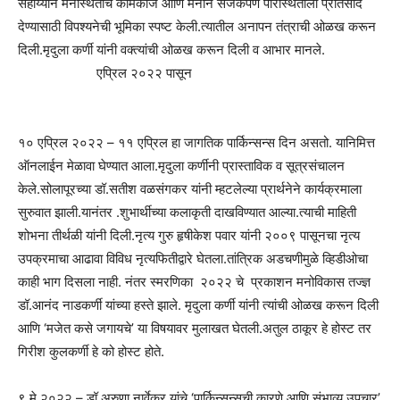
सहाय्याने मनस्थितीचे कामकाज आणि मनाने सजकपणे परिस्थितीला प्रतिसाद
देण्यासाठी विपश्यनेची भूमिका स्पष्ट केली.त्यातील अनापन तंत्राची ओळख करून
दिली.मृदुला कर्णी यांनी वक्त्यांची ओळख करून दिली व आभार मानले.
एप्रिल २०२२ पासून
१० एप्रिल २०२२ – ११ एप्रिल हा जागतिक पार्किन्सन्स दिन असतो. यानिमित्त
ऑनलाईन मेळावा घेण्यात आला.मृदुला कर्णीनी प्रास्ताविक व सूत्रसंचालन
केले.सोलापूरच्या डॉ.सतीश वळसंगकर यांनी म्हटलेल्या प्रार्थनेने कार्यक्रमाला
सुरुवात झाली.यानंतर .शुभार्थीच्या कलाकृती दाखविण्यात आल्या.त्याची माहिती
शोभना तीर्थळी यांनी दिली.नृत्य गुरु हृषीकेश पवार यांनी २००९ पासूनचा नृत्य
उपक्रमाचा आढावा विविध नृत्यफितीद्वारे घेतला.तांत्रिक अडचणीमुळे व्हिडीओचा
काही भाग दिसला नाही. नंतर स्मरणिका २०२२ चे प्रकाशन मनोविकास तज्ज्ञ
डॉ.आनंद नाडकर्णी यांच्या हस्ते झाले. मृदुला कर्णी यांनी त्यांची ओळख करून दिली
आणि ‘मजेत कसे जगायचे’ या विषयावर मुलाखत घेतली.अतुल ठाकूर हे होस्ट तर
गिरीश कुलकर्णी हे को होस्ट होते.
९ मे २०२२ – डॉ.अरुणा नार्वेकर यांचे ‘पार्किन्सन्सची कारणे आणि संभाव्य उपचार’