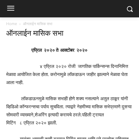
Home
ऑनलाईन मासिक सभा
ऑनलाईन मासिक सभा
एप्रिल २०२० ते आक्टोबर २०२०
४ एप्रिल २०२० रोजी जागतिक पार्किन्सन्स दिनानिमित्त
मेळावा आयोजित केला होता. करोनामुळे लॉकडाऊन जाहीर झाल्याने मेळावा घेता
आला नाही.
लॉकडाऊनमुळे मासिक सभाही होणे शक्य नसल्याने अतुल ठाकूर यांनी
व्हिडिओ कॉन्फरन्सचा पर्याय सुचविला. त्याद्वारे नेहमीच्या मासिक सभेप्रमाणे दुसऱ्या
सोमवारी व्याख्याने,शेअरिंग इत्यादी करायचे ठरले.पहिली ट्रायल
मिटिंग ८ एप्रिल २०२० झाली.
यानंतर आणखी काही ट्रायल मिटिंग झाल्या आणि पुढे प्रत्येक महिन्यात