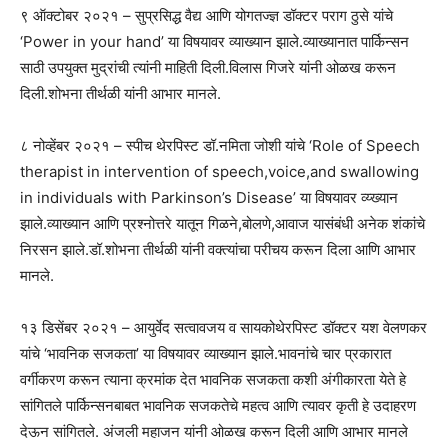
९ ऑक्टोबर २०२१ – सुप्रसिद्ध वैद्य आणि योगतज्ज्ञ डॉक्टर पराग ठुसे यांचे
‘Power in your hand’ या विषयावर व्याख्यान झाले.व्याख्यानात पार्किन्सन
साठी उपयुक्त मुद्रांची त्यांनी माहिती दिली.विलास गिजरे यांनी ओळख करून
दिली.शोभना तीर्थळी यांनी आभार मानले.
८ नोव्हेंबर २०२१ – स्पीच थेरपिस्ट डॉ.नमिता जोशी यांचे ‘Role of Speech
therapist in intervention of speech,voice,and swallowing
in individuals with Parkinson’s Disease’ या विषयावर व्य्ख्यान
झाले.व्याख्यान आणि प्रश्नोत्तरे यातून गिळने,बोलणे,आवाज यासंबंधी अनेक शंकांचे
निरसन झाले.डॉ.शोभना तीर्थळी यांनी वक्त्यांचा परीचय करून दिला आणि आभार
मानले.
१३ डिसेंबर २०२१ – आयुर्वेद सत्वावजय व सायकोथेरपिस्ट डॉक्टर यश वेलणकर
यांचे ‘भावनिक सजकता’ या विषयावर व्याख्यान झाले.भावनांचे चार प्रकारात
वर्गीकरण करून त्याना क्रमांक देत भावनिक सजकता कशी अंगीकारता येते हे
सांगितले पार्किन्सनबाबत भावनिक सजकतेचे महत्व आणि त्यावर कृती हे उदाहरण
देऊन सांगितले. अंजली महाजन यांनी ओळख करून दिली आणि आभार मानले