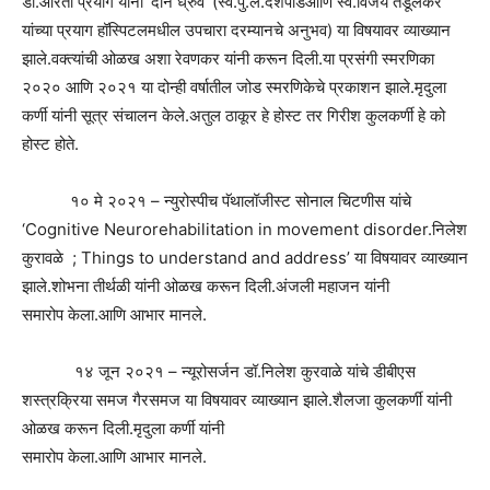
डॉ.आरती प्रयाग यांनी ‘दोन ध्रुव’ (स्व.पु.ल.देशपांडेआणि स्व.विजय तेंडूलकर
यांच्या प्रयाग हॉस्पिटलमधील उपचारा दरम्यानचे अनुभव) या विषयावर व्याख्यान
झाले.वक्त्यांची ओळख अशा रेवणकर यांनी करून दिली.या प्रसंगी स्मरणिका
२०२० आणि २०२१ या दोन्ही वर्षातील जोड स्मरणिकेचे प्रकाशन झाले.मृदुला
कर्णी यांनी सूत्र संचालन केले.अतुल ठाकूर हे होस्ट तर गिरीश कुलकर्णी हे को
होस्ट होते.
१० मे २०२१ – न्युरोस्पीच पॅथालॉजीस्ट सोनाल चिटणीस यांचे
‘Cognitive Neurorehabilitation in movement disorder.निलेश
कुरावळे ; Things to understand and address’ या विषयावर व्याख्यान
झाले.शोभना तीर्थळी यांनी ओळख करून दिली.अंजली महाजन यांनी
समारोप केला.आणि आभार मानले.
१४ जून २०२१ – न्यूरोसर्जन डॉ.निलेश कुरवाळे यांचे डीबीएस
शस्त्रक्रिया समज गैरसमज या विषयावर व्याख्यान झाले.शैलजा कुलकर्णी यांनी
ओळख करून दिली.मृदुला कर्णी यांनी
समारोप केला.आणि आभार मानले.