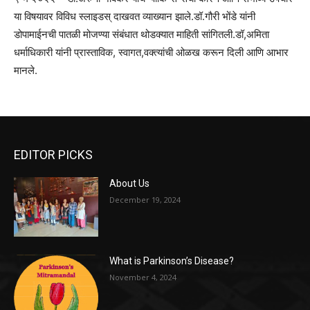
या विषयावर विविध स्लाइडस् दाखवत व्याख्यान झाले.डॉ.गौरी भोंडे यांनी
डोपामाईनची पातळी मोजण्या संबंधात थोडक्यात माहिती सांगितली.डॉ,अमिता
धर्माधिकारी यांनी प्रास्ताविक, स्वागत,वक्त्यांची ओळख करून दिली आणि आभार
मानले.
EDITOR PICKS
About Us
December 19, 2024
What is Parkinson’s Disease?
November 4, 2024