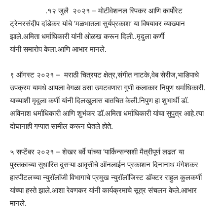
.१२ जुलै २०२१ – मोटीवेशनल स्पिकर आणि कार्पोरेट
ट्रेनरसंदीप दांडेकर यांचे ‘मळभातला सुर्यप्रकाश’ या विषयावर व्याख्यान
झाले.अमिता धर्माधिकारी यांनी ओळख करून दिली..मृदुला कर्णी
यांनी समारोप केला.आणि आभार मानले.
९ ऑगस्ट २०२१ – मराठी चित्रपट क्षेत्र,संगीत नाटके,वेब सेरीज,भाडिपाचे
उपक्रम यामधे आपला वेगळा ठसा उमटवणारा गुणी कलाकार निपुण धर्माधिकारी.
याच्याशी मृदुला कर्णी यांनी दिलखुलास बातचित केली.निपुण हा शुभार्थी डॉ.
अविनाश धर्माधिकारी आणि शुभंकर डॉ.अमिता धर्माधिकारी यांचा सुपुत्र आहे.त्या
दोघानाही गप्पात सामील करून घेतले होते.
५ सप्टेंबर २०२१ – शेखर बर्वे यांच्या ‘पार्किन्सन्सशी मैत्रीपूर्ण लढत’ या
पुस्तकाच्या सुधारित दुसऱ्या आवृत्तीचे ऑनलाईन प्रकाशन दिनानाथ मंगेशकर
हास्पीटलच्या न्युरॉलॉजी विभागाचे प्रमुख न्युरॉलॉजिस्ट डॉक्टर राहुल कुलकर्णी
यांच्या हस्ते झाले.आशा रेवणकर यांनी कार्यक्रमाचे सूत्र संचलन केले.आभार
मानले.