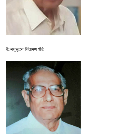
कै.मधुसूदन चिंतामण शेंडे