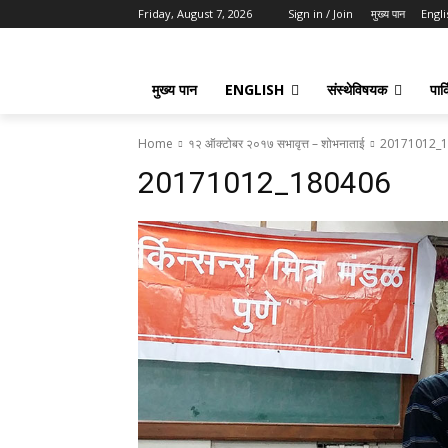
Friday, August 7, 2026
Sign in / Join
मुख्य पान
Engli
मुख्य पान
ENGLISH
संस्थेविषयक
पार्
Home
१२ ऑक्टोबर २०१७ सभावृत्त – शोभनाताई
20171012_
20171012_180406