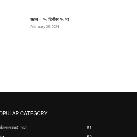
सहल – २० डिसेंबर २०२३
February 25, 2024
OPULAR CATEGORY
्किन्सन्सविषयी गप्पा
81
तांत
52