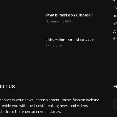
नि
आठ
What is Parkinson’s Disease?
November 4, 2024
क्
Ar
ये 
पार्किन्सन्स मित्रमंडळ स्मरणिका २०२४
April 4, 2024
OUT US
F
paper is your news, entertainment, music fashion website.
rovide you with the latest breaking news and videos
ight from the entertainment industry.