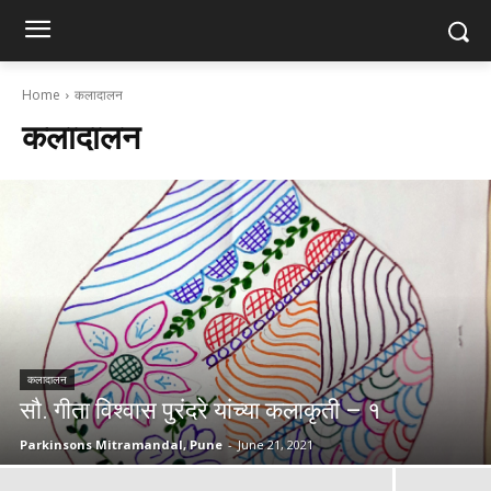
Home
कलादालन
कलादालन
कलादालन
सौ. गीता विश्वास पुरंदरे यांच्या कलाकृती – १
Parkinsons Mitramandal, Pune
-
June 21, 2021