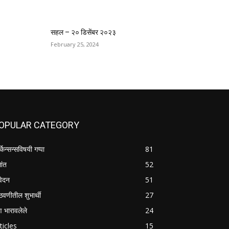
सहल – २० डिसेंबर २०२३
February 25, 2024
OPULAR CATEGORY
्किन्सन्सविषयी गप्पा
81
तांत
52
वेदन
51
वणीतील शुभार्थी
27
षण भारावलेले
24
ticles
15