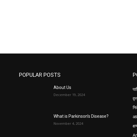
POPULAR POSTS
P
About Us
पार
December 19, 2024
वृत्
नि
आठ
What is Parkinson’s Disease?
November 4, 2024
क्
Ar