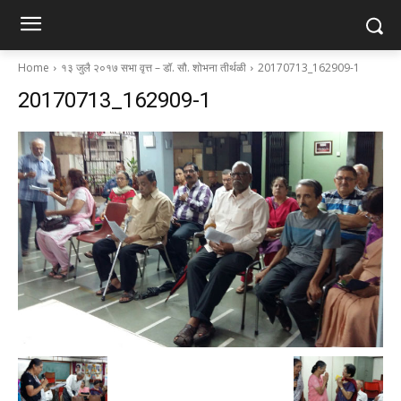
Home
१३ जुलै २०१७ सभा वृत्त – डॉ. सौ. शोभना तीर्थळी
20170713_162909-1
20170713_162909-1