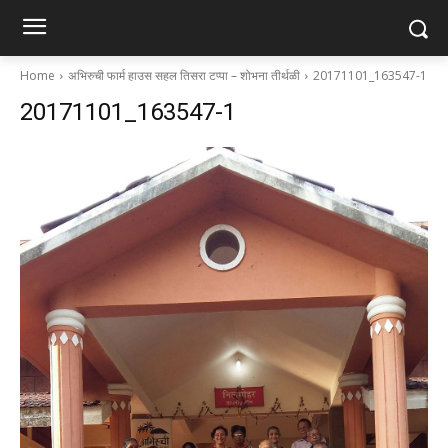
Home
अभिरुची फार्म हाउस सहल तिसरा टप्पा – शोभना तीर्थळी
20171101_163547-1
20171101_163547-1