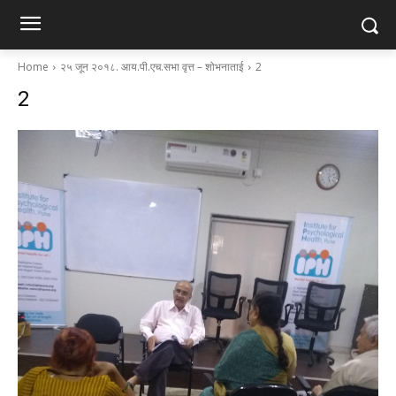
Home
२५ जून २०१८. आय.पी.एच.सभा वृत्त – शोभनाताई
2
2