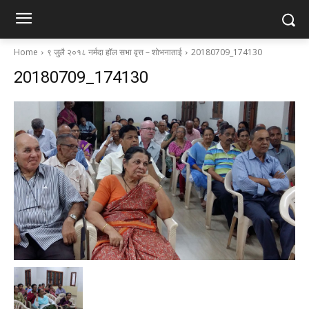
Home
९ जुलै २०१८ नर्मदा हॉल सभा वृत्त – शोभनाताई
20180709_174130
20180709_174130