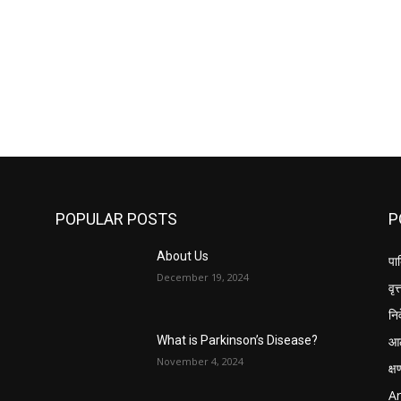
POPULAR POSTS
P
About Us
पार
December 19, 2024
वृत्
नि
आठ
What is Parkinson’s Disease?
November 4, 2024
क्
Ar