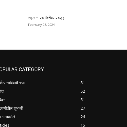
सहल – २० डिसेंबर २०२३
February 25, 2024
OPULAR CATEGORY
्किन्सन्सविषयी गप्पा
81
तांत
52
वेदन
51
वणीतील शुभार्थी
27
षण भारावलेले
24
ticles
15