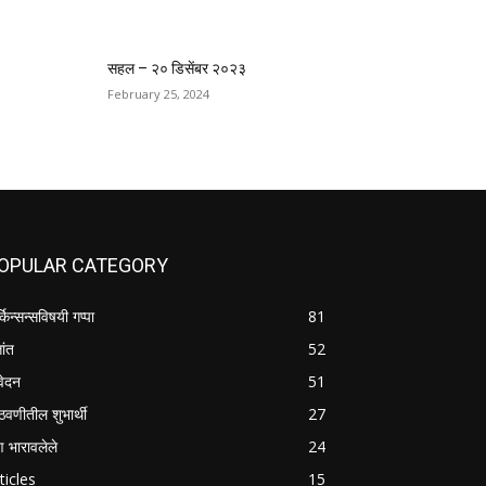
सहल – २० डिसेंबर २०२३
February 25, 2024
OPULAR CATEGORY
्किन्सन्सविषयी गप्पा
81
तांत
52
वेदन
51
वणीतील शुभार्थी
27
षण भारावलेले
24
ticles
15