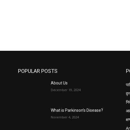
POPULAR POSTS
P
About Us
पार
December 19, 2024
वृत्
नि
आठ
What is Parkinson’s Disease?
November 4, 2024
क्
Ar