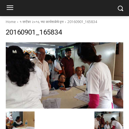
Home
१ सप्टेंबर २०१६ च्या कार्यशाळेचे वृत्त
20160901_165834
20160901_165834