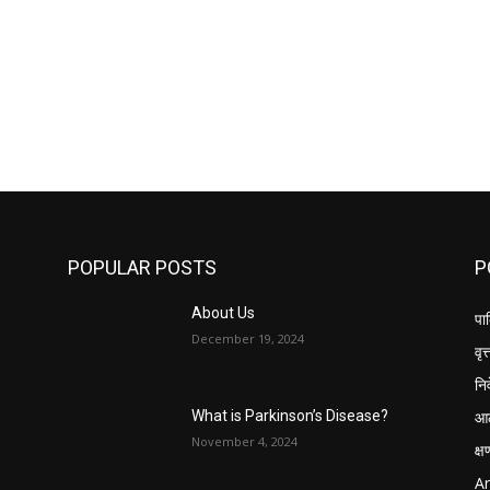
POPULAR POSTS
P
About Us
पार
December 19, 2024
वृत्
नि
आठ
What is Parkinson’s Disease?
November 4, 2024
क्
Ar