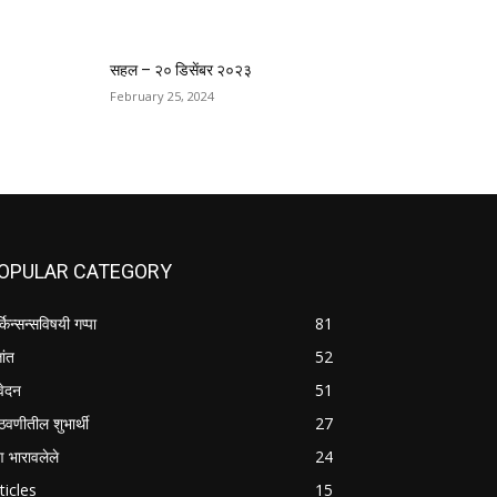
सहल – २० डिसेंबर २०२३
February 25, 2024
OPULAR CATEGORY
्किन्सन्सविषयी गप्पा
81
तांत
52
वेदन
51
वणीतील शुभार्थी
27
षण भारावलेले
24
ticles
15