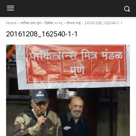
Home
मासिक सभा वृत्त – डिसेंबर २०१६ – शोभना ताई
20161208_162540-1-1
20161208_162540-1-1