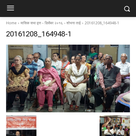
Home
मासिक सभा वृत्त – डिसेंबर २०१६ – शोभना ताई
20161208_164948-1
20161208_164948-1