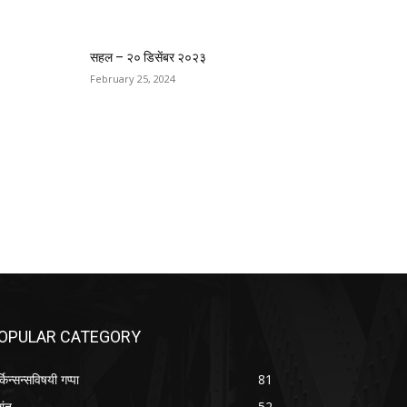
सहल – २० डिसेंबर २०२३
February 25, 2024
OPULAR CATEGORY
्किन्सन्सविषयी गप्पा
81
तांत
52