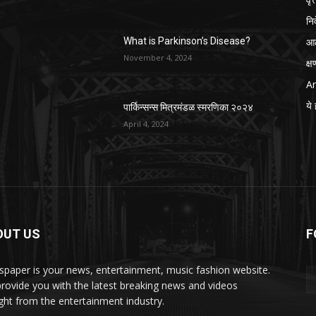
नि
आठ
What is Parkinson’s Disease?
November 4, 2024
क्
Ar
ये 
पार्किन्सन्स मित्रमंडळ स्मरणिका २०२४
April 4, 2024
OUT US
F
paper is your news, entertainment, music fashion website.
rovide you with the latest breaking news and videos
ight from the entertainment industry.