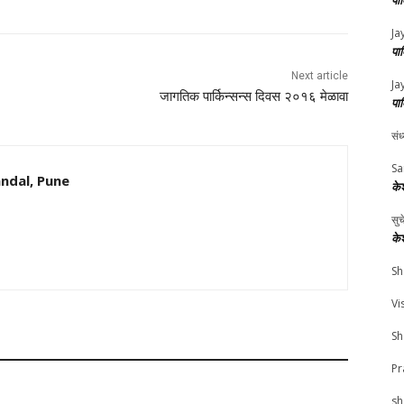
पा
Ja
पा
Next article
Ja
जागतिक पार्किन्सन्स दिवस २०१६ मेळावा
पा
संध
Sa
ndal, Pune
के
सु
के
Sh
Vi
Sh
Pr
sh