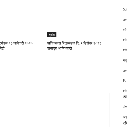
Su
av
शोभ
वृत्तांत
शोभ
ित्रमंडळ १३ जानेवारी २०२०
पार्किन्सन्स मित्रमंडळ दि. ९ डिसेंबर २०१९
फोटो
सभावृत्त आणि फोटो
शोभ
मध
av
P.
शोभ
तीर
P
अश
तीर