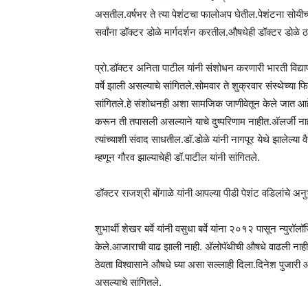
असतील.वर्षभर ते त्या पेशंटचा फालोअप घेतील.पेशंटना सोयीच
सर्वांना डॉक्टर डोळे मार्गदर्शन करतील.औषधेही डॉक्टर डोळे 
प्रो.डॉक्टर अनिता पाटील यांनी संशोधन करणारी भारती विद्
वर्षे झाली असल्याचे सांगितले.सोमवार ते शुक्रवार संस्थेच्या 
सांगितले.हे संशोधनही अशा सामजिक जाणीवेतून केले जात आह
करून ती तपासली असल्याने याचे दुष्परिणाम नाहीत.अ‍ॅलर्जी ना
त्यांच्याशी संवाद साधतील.डॉ.डोळे यांनी नागपूर येथे झालेल्या व
म्हणून गौरव झाल्याचेही डॉ.पाटील यांनी सांगितले.
डॉक्टर राजश्री बोंगाळे यांनी आपल्या पीडी पेशंट वडिलांचे अन
शुभार्थी शेखर बर्वे यांनी वसुधा बर्वे यांना २०१२ पासून न्युर
केले.आजाराची वाढ झाली नाही. अ‍ॅलोपॅथीची औषधे वाढली नाही
ठेवता विश्वासाने औषधे घ्या असा सल्लाही दिला.दिनेश पुजारी
असल्याचे सांगितले.