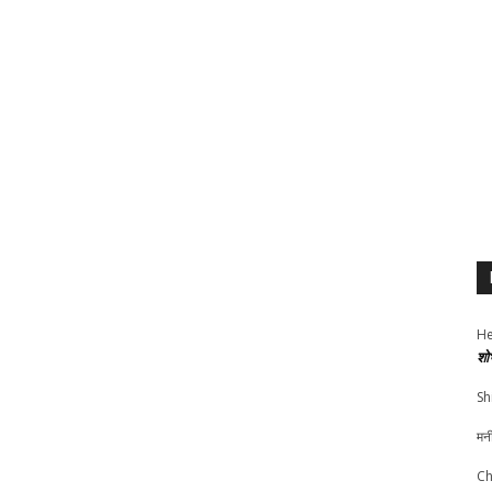
He
शो
Sh
मन
Ch