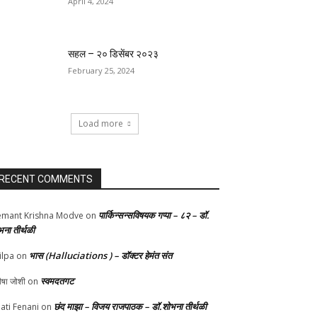
April 4, 2024
सहल – २० डिसेंबर २०२३
February 25, 2024
Load more
RECENT COMMENTS
पार्किन्सन्सविषयक गप्पा – ८२ – डॉ.
mant Krishna Modve
on
भना तीर्थळी
भास (Halluciations ) – डॉक्टर हेमंत संत
ilpa
on
स्वमदतगट
ीषा जोशी
on
छंद माझा – विजय राजपाठक – डॉ.शोभना तीर्थळी
ati Fenani
on