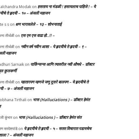
हसताय ना मंडळी‌ ! हसायलाच पाहिजे ! – ये
alchandra Modak
on
दयीचे ते हृदयी – १० – अंजली महाजन
क्षण भारावलेले – १३ – शोभनाताई
te s s
on
एस एम एस वाढा हो..!! –
ना तीर्थळी
on
नवीन वर्ष नवीन आशा – ये हृदयीचे ते हृदयी – ९ –
ना तीर्थळी
on
जली महाजन
पार्किन्सन्स आणि त्यावरील नवी औषधे – डॉक्टर
dhuri Sarnaik
on
हुल कुलकर्णी
म्हातारपण म्हणजे जणू दूसरे बालपण – ये हृदयीचे ते
ना तीर्थळी
on
दयी – ७ – अंजली महाजन
भास (Halluciations ) – डॉक्टर हेमंत
obhana Tirthali
on
त
भास (Halluciations ) – डॉक्टर हेमंत संत
ाली कुंभार
on
ये हृदयीचे ते हृदयी – ५ – सतत विचारात पडायचेच
ण सरदेशपांडे
on
ाला ? – अंजली महाजन