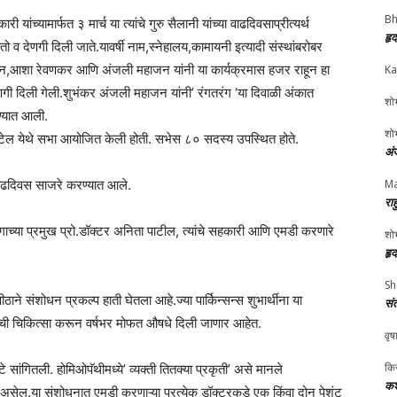
Bh
च्यामार्फत ३ मार्च या त्यांचे गुरु सैलानी यांच्या वाढदिवसाप्रीत्यर्थ
हृ
तो व देणगी दिली जाते.यावर्षी नाम,स्नेहालय,कामायनी इत्यादी संस्थांबरोबर
वर्धन,आशा रेवणकर आणि अंजली महाजन यांनी या कार्यक्रमास हजर राहून हा
Ka
गी दिली गेली.शुभंकर अंजली महाजन यांनी’ रंगतरंग ‘या दिवाळी अंकात
शोभ
ण्यात आली.
शोभ
ी हॉटेल येथे सभा आयोजित केली होती. सभेस ८० सदस्य उपस्थित होते.
अं
े वाढदिवस साजरे करण्यात आले.
Ma
रा
ागाच्या प्रमुख प्रो.डॉक्टर अनिता पाटील, त्यांचे सहकारी आणि एमडी करणारे
शोभ
हृ
Sh
ठाने संशोधन प्रकल्प हाती घेतला आहे.ज्या पार्किन्सन्स शुभार्थीना या
सं
आजाराची चिकित्सा करून वर्षभर मोफत औषधे दिली जाणार आहेत.
वृष
किर
टे सांगितली. होमिओपॅथीमध्ये’ व्यक्ती तितक्या प्रकृती’ असे मानले
कश
ेगळी असेल.या संशोधनात एमडी करणाऱ्या प्रत्येक डॉक्टरकडे एक किंवा दोन पेशंट