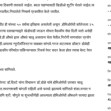
्या ठिकाणी तपासले जाईल. बदल पाहण्यासाठी व्हिडीओ शुटींग घेतले जाईल.या
शोभ
– 
ठरवतील.निघालेले निष्कर्ष प्रकाशित केले जातील.
आश
यापीठ ही संस्था ५० वर्षाचा इतिहास असलेली असून .होमिओपॅथी कॉलेजला २५
– 
फिरत्या दवाखान्याद्वारे खेडोपाडी जाऊन मोफत वैद्यकीय सेवा दिली जाते असेही
शोभ
े.ही औषधे इतर औषधे चालू असताना घेता येतील.निरोगी माणसांवर प्रयोग
आश
ही.आपल्या न्युरॉलॉजिस्टना याबाबत सांगावे.गरज वाटल्यास डॉक्टर डोळेही
मह
ैद्यकीय परिषदेत पार्किन्सन्सवर रिसर्च पेपर सदर केला होता त्याचा बेस्ट पेपर
संध
मह
ुभव सांगितले.
किर
किर
ॉलॉजिस्ट डॉ.दिवटे यांना विचारून डॉ.डोळे यांचे होमिओपॅथी उपचार चालू
आप
त.स्मरणशक्ती चांगली राहिली असे फायदे झाल्याचे सांगितले शंका.मनात न
Ne
 आणि श्री. चौगुले या शुभार्थीनीही आपल्याला होमिओपॅथी औषधाने फायदा झाला
Ku
शोभ