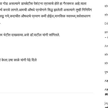
.गोळ्या गोड असल्याने डायबेटीस पेशंटना त्रासाचे होते हा गैरसमज आहे.याला
शोभ
्य करावे लागते.आमची औषधे प्रयोगाने सिद्ध झालेली असल्याने तुम्ही गिनिपिग
शोभ
ू नये,कदाचीत औषधाचे प्रमाण कमी होईल,मानसिक स्वास्थ्य,सर्वसाधारण
.
Di
ज्ञ
रथम भेटीत दाखवाव्या.असे डॉ.पाटील यांनी सांगितले.
– 
Am
शोभ
 केला.उषा काळे यांनी पेढे दिले
शोभ
पुष
ra
ra
कल
Ja