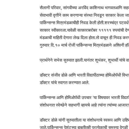
सैलानी परिवार, सांगवीच्या अरविंद काशिनाथ भागवतआणि सहकारी यां
सेवाभावी वृत्तीने काम करणाऱ्या संस्था निवडून सत्कार केला जा
पार्किन्सन्स मित्रमंडळाचीही निवड केली होती.शरच्चंद्र पट
सत्कार स्वीकारला.यावेळी सत्काराबरोबर १११११ रुपयांची देण
मंडळाची माहिती देणारा लेख दिला होता.तो वाचून ही निवड कर
गुरुवार दि.१० मार्च रोजी पार्किन्सन्स मित्रमंडळाने अश्विन
प्रार्थनेने सभेस सुरुवात झाली.यानंतर शुभंकर, शुभार्थी यांच
डॉक्टर संजीव डोळे आणि भारती विद्यापीठाच्या होमिओपॅथी विभ
डॉक्टर यांचे स्वागत करण्यात आले.
पार्किन्सन्स आणि होमिओपॅथी उपचार ‘या विषयावर भारती विद्यापी
संशोधनात स्वेच्छेने सहभागी व्हायचे आहे त्यांना त्यांच्या 
डॉक्टर डोळे यांनी सुरुवातीला या संशोधनाचे स्वरूप आणि उद्दिष्
जाते.पार्किन्सन्स पेशंटच्या बाबतीतही प्रत्येकाची समस्या व