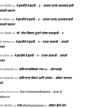
ये हृदयीचे ते हृदयी – ३ – आपला आनंद आपल्याच हाती
ना तीर्थळी
on
अंजली महाजन
ये हृदयीचे ते हृदयी – ३ – आपला आनंद आपल्याच हाती
ा रेवणकर
on
अंजली महाजन
सौ. गीता विश्वास पुरंदरे यांच्या कलाकृती – १
ना तीर्थळी
on
ये हृदयीचे ते हृदयी – १ – दत्तक काळजी – अंजली
ा रेवणकर
on
ाजन
ये हृदयीचे ते हृदयी – १ – दत्तक काळजी – अंजली
्या पाटील
on
ाजन
पार्किन्सन्सविषयक गप्पा ६० – शोभनाताई
ण सरदेशपांडे
on
पार्किन्सन्स विकार आणि उपचार – डॉक्टर चारुदत्त
ण सरदेशपांडे
on
टे
Ten Commandments – Anil G
ena Arora
on
lkarni
भास (Halluciations ) – डॉक्टर हेमंत संत
ना तीर्थाली
on