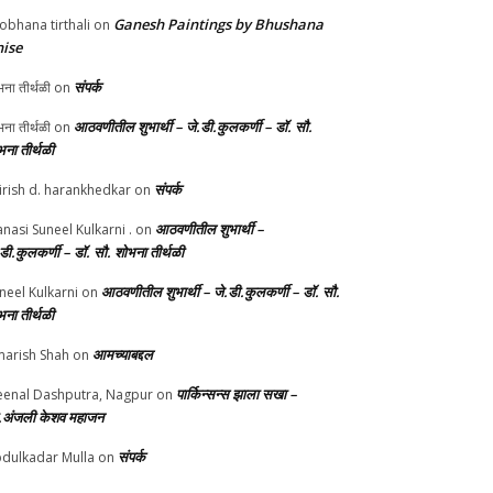
Ganesh Paintings by Bhushana
obhana tirthali
on
ise
संपर्क
ना तीर्थळी
on
आठवणीतील शुभार्थी – जे.डी.कुलकर्णी – डॉ. सौ.
ना तीर्थळी
on
भना तीर्थळी
संपर्क
irish d. harankhedkar
on
आठवणीतील शुभार्थी –
nasi Suneel Kulkarni .
on
.डी.कुलकर्णी – डॉ. सौ. शोभना तीर्थळी
आठवणीतील शुभार्थी – जे.डी.कुलकर्णी – डॉ. सौ.
neel Kulkarni
on
भना तीर्थळी
आमच्याबद्दल
arish Shah
on
पार्किन्सन्स झाला सखा –
enal Dashputra, Nagpur
on
.अंजली केशव महाजन
संपर्क
dulkadar Mulla
on