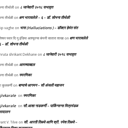
८ जानेवारी २०१८ सभावृत्त
ना तीर्थाली
on
क्षण भारावलेले – ६ – डॉ. शोभना तीर्थळी
ना तीर्थळी
on
भास (Halluciations ) – डॉक्टर हेमंत संत
lip vaghe
on
क्षण भारावलेले
ानेश्वर पवार दि नु इंडिया आश्यूरन्स कंपनी सातारा शाखा
on
६ – डॉ. शोभना तीर्थळी
८ जानेवारी २०१८ सभावृत्त
ruta shrikant Dekhane
on
आमच्याबद्दल
ना तीर्थळी
on
स्मरणिका
ना तीर्थळी
on
बाप्पाचे आगमन – सौ अंजली महाजन
्पा कुलकर्णी
on
jivkarale
स्मरणिका
on
jivkarale
सौ.आशा नाडकर्णी – पार्किन्सन्स मित्रमंडळ
on
ादालन
सौ. आरती तिळवे आणि श्री. रमेश तिळवे –
yant V. Tilve
on