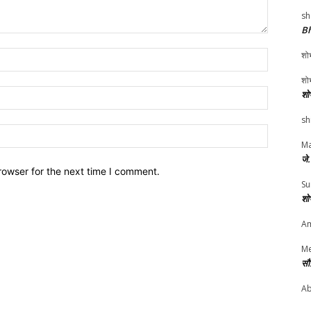
sh
Bh
Name:*
शोभ
शोभ
Email:*
शो
sh
Website:
Ma
जे
rowser for the next time I comment.
Su
शो
Am
Me
सौ
Ab