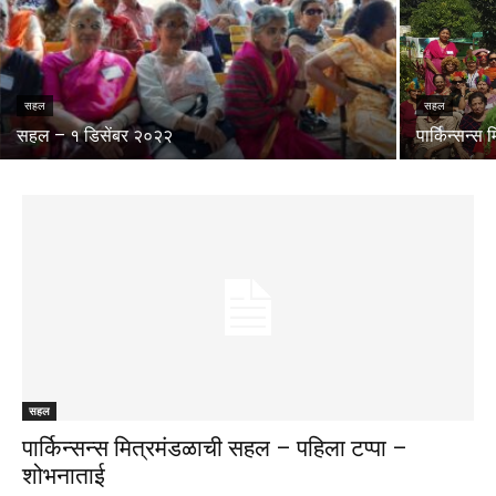
सहल
सहल
सहल – १ डिसेंबर २०२२
पार्किन्सन्
सहल
पार्किन्सन्स मित्रमंडळाची सहल – पहिला टप्पा –
शोभनाताई