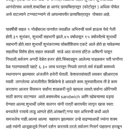
आनंदोत्सव असतो.शब्दांपेक्षा हा आनंद छायाचित्रातून (फोटोतून ) अधिक पोचेल
असे वाटल्याने टप्प्याटप्प्याने तो आपल्यापर्यंत छायाचित्रातून पोचवत आहे.
यावर्षीची सहल १ नोव्हेंबरला पानशेत जवळील अभिरुची फार्म हाऊस येथे गेली
होती.३१ शुभंकर, शुभार्थी सहभागी झाले.४५ वर्षापासून ९५ वर्षापर्यंतचे शुभार्थी
सहभागी होते.सात शुभार्थी शुभंकराच्या सोबतीशिवाय एकटे आले होते हा यावेळच्या
सहलीचा विशेष होता.सहल सकाळी साडे आठ वाजता हॉटेल अश्विनी पासून
निघाली.सर्वजण अगदी वेळेत हजर होते.चिंचवडहून आलेल्या पाडळकर पती पत्नीना
वेळ गाठण्यासाठी पहाटे ६.३० लाच घरातून निघावे लागले.सर्व मंडळी बसमध्ये
स्थानापन्न झाल्यावर अंजलीने हजेरी घेतली. केशवरावांसाठी लवकर व्हीआरएस
घ्यावी लागलेल्या अंजलीतील शिक्षिकेचे हे आवडते काम.सुरुवातीलाच ती हे काम
करताना आजार विसरून सर्वांना शाळकरी मुले व्हायला लावते.सर्वाना ओरिगामी
साठी कागद वाटण्यात आले.बसमध्येच sandwich आणि खोबऱ्याच्या वड्या
देण्यात आल्या.शुभार्थी उमेश सलगर यांनी रात्री बारापर्यंत जागून खास स्वत:
बनवलेले रव्याचे लाडू आणले होते.अंताक्षरी,गप्पा यात अभिरुची कधी आले
समजलेच नाही.आल्या आल्या चहापान झाल्यावर उन्हे वाढण्याआधी ज्यांना शक्य
आहे त्यांनी आजूबाजूचे निसर्ग दर्शन करायचे ठरले.सर्वजण निसर्ग पाहताना हरखून