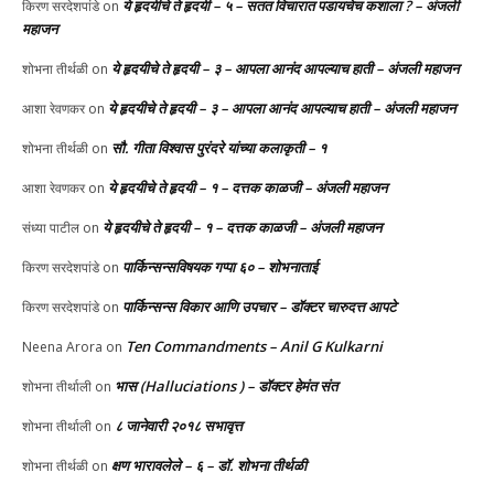
ये हृदयीचे ते हृदयी – ५ – सतत विचारात पडायचेच कशाला ? – अंजली
किरण सरदेशपांडे
on
महाजन
ये हृदयीचे ते हृदयी – ३ – आपला आनंद आपल्याच हाती – अंजली महाजन
शोभना तीर्थळी
on
ये हृदयीचे ते हृदयी – ३ – आपला आनंद आपल्याच हाती – अंजली महाजन
आशा रेवणकर
on
सौ. गीता विश्वास पुरंदरे यांच्या कलाकृती – १
शोभना तीर्थळी
on
ये हृदयीचे ते हृदयी – १ – दत्तक काळजी – अंजली महाजन
आशा रेवणकर
on
ये हृदयीचे ते हृदयी – १ – दत्तक काळजी – अंजली महाजन
संध्या पाटील
on
पार्किन्सन्सविषयक गप्पा ६० – शोभनाताई
किरण सरदेशपांडे
on
पार्किन्सन्स विकार आणि उपचार – डॉक्टर चारुदत्त आपटे
किरण सरदेशपांडे
on
Ten Commandments – Anil G Kulkarni
Neena Arora
on
भास (Halluciations ) – डॉक्टर हेमंत संत
शोभना तीर्थाली
on
८ जानेवारी २०१८ सभावृत्त
शोभना तीर्थाली
on
क्षण भारावलेले – ६ – डॉ. शोभना तीर्थळी
शोभना तीर्थळी
on