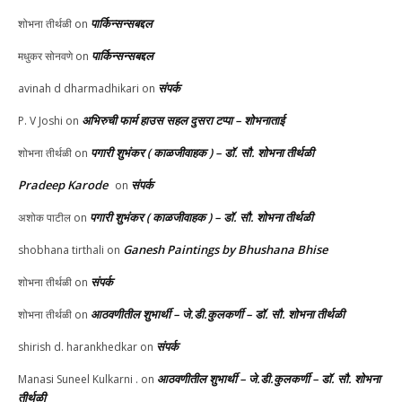
पार्किन्सन्सबद्दल
शोभना तीर्थळी
on
पार्किन्सन्सबद्दल
मधुकर सोनवणे
on
संपर्क
avinah d dharmadhikari
on
अभिरुची फार्म हाउस सहल दुसरा टप्पा – शोभनाताई
P. V Joshi
on
पगारी शुभंकर ( काळजीवाहक ) – डॉ. सौ. शोभना तीर्थळी
शोभना तीर्थळी
on
Pradeep Karode
संपर्क
on
पगारी शुभंकर ( काळजीवाहक ) – डॉ. सौ. शोभना तीर्थळी
अशोक पाटील
on
Ganesh Paintings by Bhushana Bhise
shobhana tirthali
on
संपर्क
शोभना तीर्थळी
on
आठवणीतील शुभार्थी – जे.डी.कुलकर्णी – डॉ. सौ. शोभना तीर्थळी
शोभना तीर्थळी
on
संपर्क
shirish d. harankhedkar
on
आठवणीतील शुभार्थी – जे.डी.कुलकर्णी – डॉ. सौ. शोभना
Manasi Suneel Kulkarni .
on
तीर्थळी