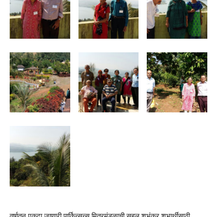
वर्षातून एकदा जाणारी पार्किन्सन्स मित्रमंडळाची सहल शुभंकर शुभार्थींसाठी