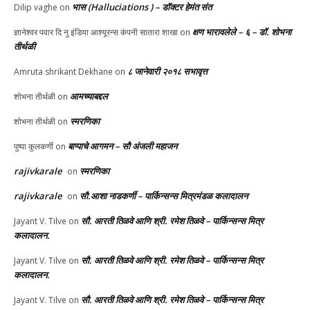
भास (Halluciations ) – डॉक्टर हेमंत संत
Dilip vaghe
on
क्षण भारावलेले – ६ – डॉ. शोभना
ज्ञानेश्वर पवार दि नु इंडिया आश्यूरन्स कंपनी सातारा शाखा
on
तीर्थळी
८ जानेवारी २०१८ सभावृत्त
Amruta shrikant Dekhane
on
आमच्याबद्दल
शोभना तीर्थळी
on
स्मरणिका
शोभना तीर्थळी
on
बाप्पाचे आगमन – सौ अंजली महाजन
पुष्पा कुलकर्णी
on
rajivkarale
स्मरणिका
on
rajivkarale
सौ.आशा नाडकर्णी – पार्किन्सन्स मित्रमंडळ कलादालन
on
सौ. आरती तिळवे आणि श्री. रमेश तिळवे – पार्किन्सन्स मित्र
Jayant V. Tilve
on
कलादालन.
सौ. आरती तिळवे आणि श्री. रमेश तिळवे – पार्किन्सन्स मित्र
Jayant V. Tilve
on
कलादालन.
सौ. आरती तिळवे आणि श्री. रमेश तिळवे – पार्किन्सन्स मित्र
Jayant V. Tilve
on