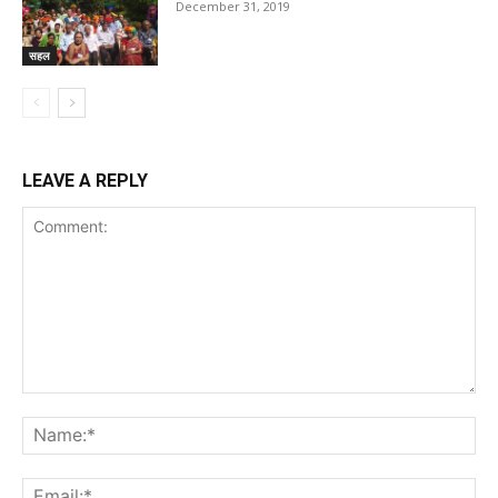
December 31, 2019
सहल
LEAVE A REPLY
Comment:
Na
Ema