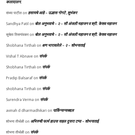
कलादालन.
हसायचे आहे – उल्हास गोगटे ,शुभंकर
संध्या पाटील
on
बोल अनुभवाचे – २ – सौ अंजली महाजन व श्री. केशव महाजन
Sandhya Patil
on
बोल अनुभवाचे – २ – सौ अंजली महाजन व श्री. केशव महाजन
सुचेता तिसगांवकर
on
क्षण भारावलेले – २ – शोभनाताई
Shobhana Tirthali
on
संपर्क
Vishal T Abnave
on
संपर्क
Shobhana Tirthali
on
संपर्क
Pradip Balsaraf
on
संपर्क
shobhana Tirthali
on
संपर्क
Surendra Verma
on
पार्किन्सन्सबद्दल
avinah d dharmadhikari
on
अभिरुची फार्म हाउस सहल दुसरा टप्पा – शोभनाताई
शोभना तीर्थळी
on
संपर्क
शोभना तीर्थळी
on