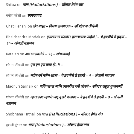
भास (Halluciations ) – डॉक्टर हेमंत संत
Shilpa
on
स्वमदतगट
मनीषा जोशी
on
छंद माझा – विजय राजपाठक – डॉ.शोभना तीर्थळी
Chati Fenani
on
हसताय ना मंडळी‌ ! हसायलाच पाहिजे ! – ये हृदयीचे ते हृदयी –
Bhalchandra Modak
on
१० – अंजली महाजन
क्षण भारावलेले – १३ – शोभनाताई
Kate s s
on
एस एम एस वाढा हो..!! –
शोभना तीर्थळी
on
नवीन वर्ष नवीन आशा – ये हृदयीचे ते हृदयी – ९ – अंजली महाजन
शोभना तीर्थळी
on
पार्किन्सन्स आणि त्यावरील नवी औषधे – डॉक्टर राहुल कुलकर्णी
Madhuri Sarnaik
on
म्हातारपण म्हणजे जणू दूसरे बालपण – ये हृदयीचे ते हृदयी – ७ – अंजली
शोभना तीर्थळी
on
महाजन
भास (Halluciations ) – डॉक्टर हेमंत संत
Shobhana Tirthali
on
भास (Halluciations ) – डॉक्टर हेमंत संत
वृषाली कुंभार
on