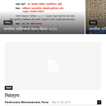
निवेदन
मेळावा
जागतिक पार्किन्सन्स दिवस मेळावा २०१९
जागतिक पार्क
मेळावा
निमंत्रण
Parkinsons Mitramandal, Pune
-
March 28, 2017
0