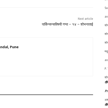
Su
av
Next article
पार्किन्सन्सविषयी गप्पा – १४ – शोभनाताई
शोभ
शोभ
शोभ
ndal, Pune
मध
av
P.
शोभ
तीर
P
अश
तीर