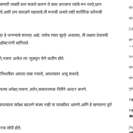
री व्यक्ती करु शकते कारण ते काम करताना त्यांचे मन रमते,छान
शोभ
तो.अशी लय सापडणे महत्वाचे.ती मनाची असते तशी शारीरिक वर्तनाची
शोभ
Di
र हे जगण्याचे शास्त्र आहे. तसेच त्यात सूत्रे असतात, ती लक्षात ठेवायची
ज्ञ
ॉक्टरांनी सांगितले
– 
Am
ते,नकार असेल तर जुळवून घेणे कठीण होते.
शोभ
परिस्थितीवर आपला ताबा नसतो, आपल्यावर असू शकतो.
शोभ
पुष
्या अपेक्षा,भावना ,वर्तन,सकारात्मक रीतीने अल्टर करणे.
ra
ल्याला यापेक्षा बदलणे शक्य नाही या पातळीवर आणणे.आणि हे म्हणताना पूर्ण
ra
कल
Ja
िया सोपी होते.