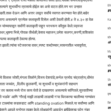
नानिमित्त ९ एप्रिल रोजी मेळावा आयोजित केला होता.यावेळी केसरीवाड्याऐवजी
Bh
ल्याने शुभार्थींना त्रासाचे होईल का असे वाटत होते.पण भर उन्हात
हृ
.ताक देऊन आणि अत्तर लावून सर्वांचे स्वागत करण्यात येत होते.बाहेर
रपूर जागा असल्याने प्रत्येक कलाकृती दिसेल अशी ठेवली होती.४ ते ४.३० हा वेळ
Ka
के यांच्यापासून सर्वांनी कलाकृती पाहून भरभरून कौतुक केले.पद्मजा
शोभ
देवधर,भूषणा भिसे,गोपाळ तीर्थळी,केशव महाजन,उमेश सलगर,करणी,शशिकांत
शोभ
्या कलाकृती ठेवल्या होत्या.
अं
 झाली.त्यांचा स्टेजवरचा वावर,स्पष्ट शब्दोच्चार,स्तवनातील भावपूर्णता,
Ma
रा
शोभ
हृ
यामध्ये विलास जोशी,मंगला तिकोने,विजय देशपांडे,कर्नल प्रमोद चंद्रात्रेय,धीमंत
Sh
ता जयवंत, ,दिलीप कुलकर्णी, या शुभार्थी व शुभंकरांनी सहभाग
सं
र क्लास मध्ये रोज काय घेतो हे दाखवणार असल्याचे सांगितले.सुरवातीच्या
वृष
ो भडके’ आणि ‘गौराई माझी लाडाची लाडाची ग’या थिरकत्या चालीच्या गाण्यांवर
किर
म्हणून टाळ्यांचा कडकडाट आणि standing ovation मिळाले.या सर्वांच्या आणि
कश
षीकेशने आपले मनोगत व्यक्त केले.प्रेक्षकांनी आवर्जून हृषीकेशचा फोन नंबर