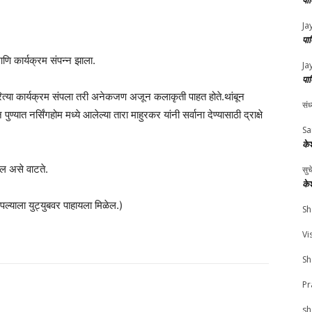
पा
.
Ja
पा
णि कार्यक्रम संपन्न झाला.
Ja
पा
रित्या कार्यक्रम संपला तरी अनेकजण अजून कलाकृती पाहत होते.थांबून
संध
यात नर्सिंगहोम मध्ये आलेल्या तारा माहुरकर यांनी सर्वाना देण्यासाठी द्राक्षे
Sa
के
ईल असे वाटते.
सु
के
पल्याला युट्युबवर पाहायला मिळेल.)
Sh
Vi
Sh
Pr
sh