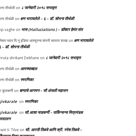
८ जानेवारी २०१८ सभावृत्त
ना तीर्थाली
on
क्षण भारावलेले – ६ – डॉ. शोभना तीर्थळी
ना तीर्थळी
on
भास (Halluciations ) – डॉक्टर हेमंत संत
lip vaghe
on
क्षण भारावलेले
ानेश्वर पवार दि नु इंडिया आश्यूरन्स कंपनी सातारा शाखा
on
६ – डॉ. शोभना तीर्थळी
८ जानेवारी २०१८ सभावृत्त
ruta shrikant Dekhane
on
आमच्याबद्दल
ना तीर्थळी
on
स्मरणिका
ना तीर्थळी
on
बाप्पाचे आगमन – सौ अंजली महाजन
्पा कुलकर्णी
on
jivkarale
स्मरणिका
on
jivkarale
सौ.आशा नाडकर्णी – पार्किन्सन्स मित्रमंडळ
on
ादालन
सौ. आरती तिळवे आणि श्री. रमेश तिळवे –
yant V. Tilve
on