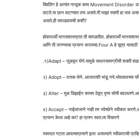
क्विलिंग हे अत्यंत नाजूक काम Movement Disorder असणा
वाटते.या छान वाटण्यात लय असते.मी माझा स्वामी हा भाव अस
असते.ही सापडवायची कशी?
होकारार्थी मानसशास्त्रात ती सापडतील. होकारार्थी मानसशास्त्
आणि ती जगण्याचा प्रयत्न करायचा.Four A हे सूत्र यासाठी ड
.१)Adapt – जुळवून घेणे.यामुळे साधनसामग्रीची शक्ती वाढ
२) Adopt – दत्तक घेणे. आजाराशी भांडू नये.भोवतालच्या 
३) Alter – मुळ डिझाईन कायम ठेवून् दृष्य सोयी बदललणे.आपल
४) Accept – नाईलाजाने नाही तर स्वेच्छेने स्वीकार करणे.आप
प्रयत्न केला आहे का? हा प्रश्न स्वत:ला विचारणे
स्वमदत गटात आपल्याप्रमाणे इतर असल्याने स्वीकाराची प्रक्र