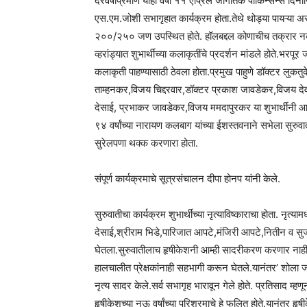
दरवर्षीप्रमाणे याही वर्षी ११ एप्रिल जागतिक पार्किन्सन्स दि
एस.एम.जोशी सभागृहात कार्यक्रम होता.तेथे थोड्या पायऱ्या अस
२००/२५० जण उपस्थित होते. हॉलबद्दल कोणाचीच तक्रार नव्हती
व्हरांड्यात शुभार्थींच्या कलाकृतींचे प्रदर्शन मांडले होते.भ
कलाकृती पाहण्यासाठी ठेवला होता.प्रमुख पाहुणे डॉक्टर लुकतु
ताम्हनकर,विजय चिद्दरवार,डॉक्टर प्रकाश जावडेकर,विजय 
देसाई, प्रभाकर जावडेकर,विजय ममदापुरकर या शुभार्थींनी आपल
९४ वर्षांच्या नारायण कलबाग यांच्या ईशस्तवनाने सभेला सुरुवात
सुरेलपणा थक्क करणारा होता.
संपूर्ण कार्यक्रमाचे सूत्रसंचालन दीपा होनप यांनी केले.
सुरुवातीचा कार्यक्रम शुभार्थींच्या नृत्याविष्काराचा होता. नृत्
देसाई,श्रीराम भिडे,पारिजात आपटे,मंजिरी आपटे,नितीन व सुजा
घेतला.सुरुवातीलाच हृषीकेशनी आम्ही सादरीकरण करणार नाही त
हालचालीत प्रेक्षकांनाही सहभागी करून घेतले.यानंतर’ शोला ज
नृत्य सादर केले.सर्व सभागृह भारावून गेले होते. प्रतिसाद 
हृषीकेशच्या नऊ वर्षांच्या परिश्रमाचे हे फलित होते.यानंतर हृ