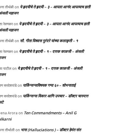
ये हृदयीचे ते हृदयी – ३ – आपला आनंद आपल्याच हाती
ना तीर्थळी
on
अंजली महाजन
ये हृदयीचे ते हृदयी – ३ – आपला आनंद आपल्याच हाती
ा रेवणकर
on
अंजली महाजन
सौ. गीता विश्वास पुरंदरे यांच्या कलाकृती – १
ना तीर्थळी
on
ये हृदयीचे ते हृदयी – १ – दत्तक काळजी – अंजली
ा रेवणकर
on
ाजन
ये हृदयीचे ते हृदयी – १ – दत्तक काळजी – अंजली
्या पाटील
on
ाजन
पार्किन्सन्सविषयक गप्पा ६० – शोभनाताई
ण सरदेशपांडे
on
पार्किन्सन्स विकार आणि उपचार – डॉक्टर चारुदत्त
ण सरदेशपांडे
on
टे
Ten Commandments – Anil G
ena Arora
on
lkarni
भास (Halluciations ) – डॉक्टर हेमंत संत
ना तीर्थाली
on