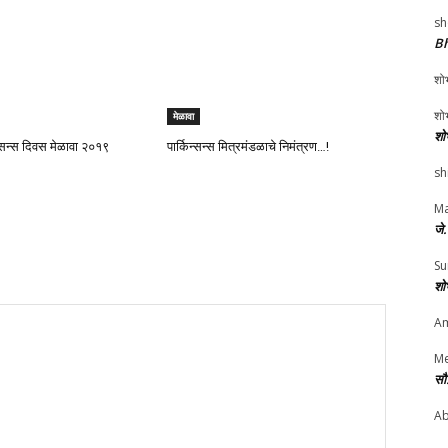
sh
Bh
शोभ
शोभ
मेळावा
शो
्सन्स दिवस मेळावा २०१९
पार्किन्सन्स मित्रमंडळाचे निमंत्रण…!
sh
Ma
जे
Su
शो
Am
Me
सौ
Ab