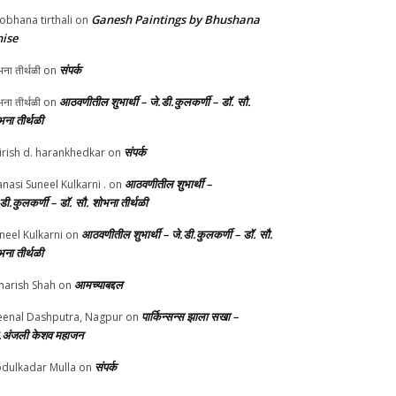
Ganesh Paintings by Bhushana
obhana tirthali
on
ise
संपर्क
ना तीर्थळी
on
आठवणीतील शुभार्थी – जे.डी.कुलकर्णी – डॉ. सौ.
ना तीर्थळी
on
भना तीर्थळी
संपर्क
irish d. harankhedkar
on
आठवणीतील शुभार्थी –
nasi Suneel Kulkarni .
on
.डी.कुलकर्णी – डॉ. सौ. शोभना तीर्थळी
आठवणीतील शुभार्थी – जे.डी.कुलकर्णी – डॉ. सौ.
neel Kulkarni
on
भना तीर्थळी
आमच्याबद्दल
arish Shah
on
पार्किन्सन्स झाला सखा –
enal Dashputra, Nagpur
on
.अंजली केशव महाजन
संपर्क
dulkadar Mulla
on