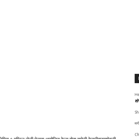
He
शो
Sh
मन
Ch