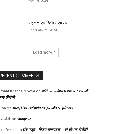
April 4, 2024
सहल – २० डिसेंबर २०२३
February 25, 2024
Load more
RECENT COMMENTS
पार्किन्सन्सविषयक गप्पा – ८२ – डॉ.
mant Krishna Modve
on
भना तीर्थळी
भास (Halluciations ) – डॉक्टर हेमंत संत
ilpa
on
स्वमदतगट
ीषा जोशी
on
छंद माझा – विजय राजपाठक – डॉ.शोभना तीर्थळी
ati Fenani
on