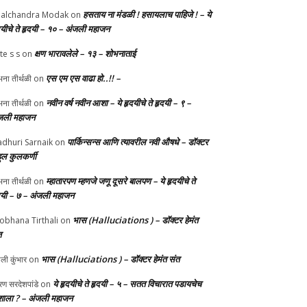
हसताय ना मंडळी‌ ! हसायलाच पाहिजे ! – ये
alchandra Modak
on
दयीचे ते हृदयी – १० – अंजली महाजन
क्षण भारावलेले – १३ – शोभनाताई
te s s
on
एस एम एस वाढा हो..!! –
ना तीर्थळी
on
नवीन वर्ष नवीन आशा – ये हृदयीचे ते हृदयी – ९ –
ना तीर्थळी
on
जली महाजन
पार्किन्सन्स आणि त्यावरील नवी औषधे – डॉक्टर
dhuri Sarnaik
on
हुल कुलकर्णी
म्हातारपण म्हणजे जणू दूसरे बालपण – ये हृदयीचे ते
ना तीर्थळी
on
दयी – ७ – अंजली महाजन
भास (Halluciations ) – डॉक्टर हेमंत
obhana Tirthali
on
त
भास (Halluciations ) – डॉक्टर हेमंत संत
ाली कुंभार
on
ये हृदयीचे ते हृदयी – ५ – सतत विचारात पडायचेच
ण सरदेशपांडे
on
ाला ? – अंजली महाजन