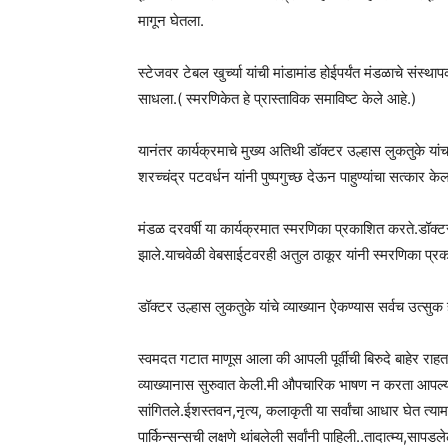
मागून घेतला.
स्टेजवर टेबल खुर्च्या यांची मांडामांड होईपर्यंत मंडळाचे संस्थ
साधला.( स्मरणिकेत हे प्रास्ताविक समाविष्ट केले आहे.)
यानंतर कार्यक्रमाचे मुख्य अतिथी डॉक्टर उल्हास लुकतुके य
शरच्चंद्र पटवर्धन यांनी पुष्पगुच्छ देऊन पाहुण्यांचा सत्कार
मंडळ दरवर्षी या कार्यक्रमात स्मरणिका प्रकाशित करते.डॉक्टर 
झाले.याचवेळी वेबसाईटवरही अतुल ठाकूर यांनी स्मरणिका प्र
डॉक्टर उल्हास लुकतुके यांचे व्याख्यान ऐकण्यास सर्वच उत्सुक 
स्वमदत गटात माणूस आला की आपली पूर्वीची बिरुदे बाहेर राह
व्याख्यानास सुरुवात केली.मी औपचारिक भाषण न करता आपल्याश
सांगितले.ईशस्तवन,नृत्य, कलाकृती या सर्वांचा आधार घेत त्यामा
पार्किन्सन्सची लक्षणे थांबलेली सर्वांनी पाहिली..तादात्म्य,सापड