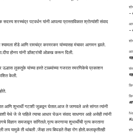
शोभ
– 
ापक सदस्य शरच्चंद्र पटवर्धन यांनी आपल्या प्रास्ताविकात श्रोत्यांशी संवाद
आश
– 
शोभ
ांच श्यामला शेंडे आणि रामचंद्र करमरकर यांच्यासह मंचावर आगमन झाले.
आश
 केला.दीपा होनप यांनी डॉक्टरांची ओळख करून दिली.
मह
उल्हास लुकतुके यांच्या हस्ते टाळ्यांच्या गजरात स्मरणिकेचे प्रकाशन
संध
मह
काशित केली.
किर
होते.
किर
आप
तात आणि शुभार्थी गटाशी जुळवून घेतात.आज ते जाणवले असे सांगत त्यांनी
Ne
ी येथे जे जे पाहिले त्याचा आधार घेऊन संवाद साधणार आहे असेही त्यांनी
Ku
गचे विज्ञान समजावून सांगितले.नृत्य करणाऱ्या शुभार्थींची नृत्य करताना
लेली लय यामुळे ती थांबली .जेंव्हा लय बिघडते तेंव्हा रोग होतो.कलाकृतीतही
शोभ