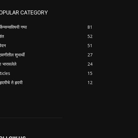
OPULAR CATEGORY
्किन्सन्सविषयी गप्पा
81
तांत
52
वेदन
51
वणीतील शुभार्थी
27
षण भारावलेले
24
ticles
15
हृदयीचे ते हृदयी
12