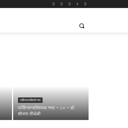
पार्किन्सन्सविषयी गप्पा
पार्किन्सन्सविषयक गप्पा – ८० – डॉ.
शोभना तीर्थळी