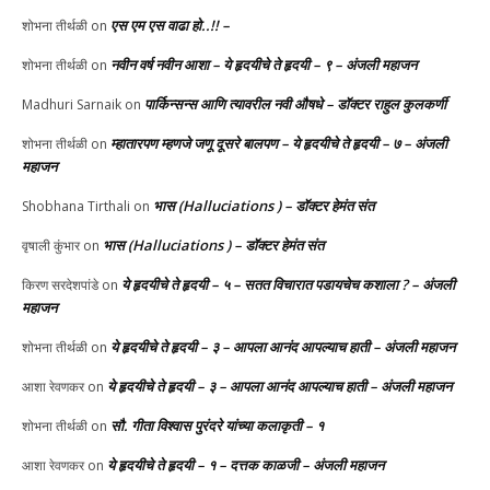
एस एम एस वाढा हो..!! –
शोभना तीर्थळी
on
नवीन वर्ष नवीन आशा – ये हृदयीचे ते हृदयी – ९ – अंजली महाजन
शोभना तीर्थळी
on
पार्किन्सन्स आणि त्यावरील नवी औषधे – डॉक्टर राहुल कुलकर्णी
Madhuri Sarnaik
on
म्हातारपण म्हणजे जणू दूसरे बालपण – ये हृदयीचे ते हृदयी – ७ – अंजली
शोभना तीर्थळी
on
महाजन
भास (Halluciations ) – डॉक्टर हेमंत संत
Shobhana Tirthali
on
भास (Halluciations ) – डॉक्टर हेमंत संत
वृषाली कुंभार
on
ये हृदयीचे ते हृदयी – ५ – सतत विचारात पडायचेच कशाला ? – अंजली
किरण सरदेशपांडे
on
महाजन
ये हृदयीचे ते हृदयी – ३ – आपला आनंद आपल्याच हाती – अंजली महाजन
शोभना तीर्थळी
on
ये हृदयीचे ते हृदयी – ३ – आपला आनंद आपल्याच हाती – अंजली महाजन
आशा रेवणकर
on
सौ. गीता विश्वास पुरंदरे यांच्या कलाकृती – १
शोभना तीर्थळी
on
ये हृदयीचे ते हृदयी – १ – दत्तक काळजी – अंजली महाजन
आशा रेवणकर
on