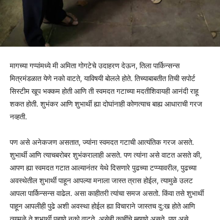
मागच्या गप्पांमध्ये मी अमिता गोगटेचे उदाहरण देऊन, तिला पार्किन्सन्स
मित्रमंडळात येणे नको वाटते, याविषयी बोलले होते. तिच्याबाबतीत ति
ची सपोर्ट
सिस्टीम खूप भक्कम होती आणि ती स्वमदत गटाच्या मदतीशिवायही आनंदी राहू
शकत होती. शुभंकर आणि शुभार्थी ह्या दोघांनाही कोणत्याच बाह्य आधाराची गरज
नव्हती.
पण असे अनेकजण असतात, ज्यांना स्वमदत गटाची आत्यंतिक गरज असते.
शुभार्थी आणि त्याचबरोबर शुभंकरालाही असते. पण त्यांना असे वाटत असते की,
आपण ह्या स्वमदत गटात आल्यानंतर येथे दिसणारे पुढच्या टप्प्यावरील, पुढच्या
अवस्थेतील शुभार्थी पाहून आपल्या मनाला जास्त त्रास होईल, त्यामुळे उलट
आपला पार्किन्सन्स वाढेल. असा काहीतरी त्यांचा समज असतो. किंवा तसे शुभार्थी
पाहून आपलीही पुढे अशी अवस्था होईल ह्या विचाराने जास्तच दु:ख होते आणि
त्यामुळे ते शुभार्थी पहाणे नको वाटते, असेही काहींचे म्हणणे असते. पण असे