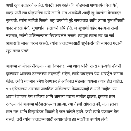
अशी खूप उदाहरणे आहेत. शेवटी काय आहे की, घोड्याला पाण्यापर्यंत नेता येते,
मात्र पाणी त्या घोड्यानेच प्यावे लागते. मग अशावेळी आम्ही शुभंकरांना येण्याबद्दल
सुचवतो. त्यांना माहिती मिळते, खूप उपयोगी मुद्दे समजतात आणि त्याचा शुभार्थींसाठी
वापर करता येतो. शुभार्थींना हाताळणे सोपे होते. जे शुभार्थी बाहेर पडायला राजी
नसतात, त्यांनी पार्किन्सन्सला स्विकारलेले नसते, त्यामुळे त्यांना तर ह्या सर्व
आधाराची जास्त गरज असते. त्यांना हाताळण्यासाठी शुभंकरांनाही स्वमदत गटाची
खूप गरज पडते.
आमच्या कार्यकारिणीतल्या आशा रेवणकर, ज्या आता पार्किन्सन्स मंडळाची नोंदणी
झाल्यावर आमच्या ट्रस्टच्या सदस्यही आहेत, त्यांचे उदाहरण येथे आवर्जून सांगता
येईल. त्यांचे यजमान रमेश रेवणकर हे अजिबात मंडळात यायला तयार होत नाहीत.
११ एप्रिलच्या आमच्या जागतिक पार्किन्सन्स मेळाव्यालाही ते आले नाहीत. पण
आशा रेवणकर येत राहिल्या आणि आमच्या गटात सामील झाल्या, इतक्या छान
रुळल्या की आमच्या परिवारातल्याच झाल्या. त्या नेहमी सांगतात की, मला इतका
छान गट आणि मित्रमंडळ मिळाले हे फार चांगले झाले. जरी त्यांचे यजमान येत
नसले, तरी त्यांना हाताळण्यासाठी आशाताईंना ह्या मदतीचा उपयोग होतो.