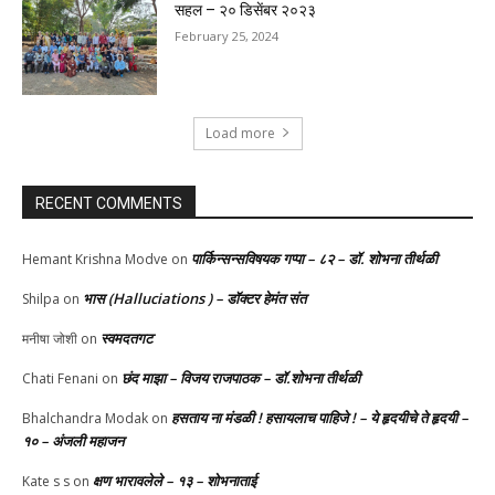
सहल – २० डिसेंबर २०२३
February 25, 2024
Load more
RECENT COMMENTS
पार्किन्सन्सविषयक गप्पा – ८२ – डॉ. शोभना तीर्थळी
Hemant Krishna Modve
on
भास (Halluciations ) – डॉक्टर हेमंत संत
Shilpa
on
स्वमदतगट
मनीषा जोशी
on
छंद माझा – विजय राजपाठक – डॉ.शोभना तीर्थळी
Chati Fenani
on
हसताय ना मंडळी‌ ! हसायलाच पाहिजे ! – ये हृदयीचे ते हृदयी –
Bhalchandra Modak
on
१० – अंजली महाजन
क्षण भारावलेले – १३ – शोभनाताई
Kate s s
on