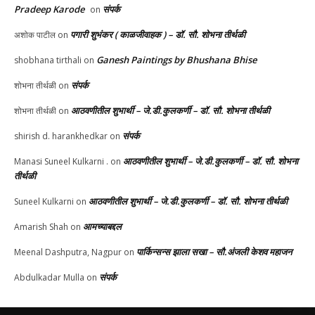
Pradeep Karode
संपर्क
on
पगारी शुभंकर ( काळजीवाहक ) – डॉ. सौ. शोभना तीर्थळी
अशोक पाटील
on
Ganesh Paintings by Bhushana Bhise
shobhana tirthali
on
संपर्क
शोभना तीर्थळी
on
आठवणीतील शुभार्थी – जे.डी.कुलकर्णी – डॉ. सौ. शोभना तीर्थळी
शोभना तीर्थळी
on
संपर्क
shirish d. harankhedkar
on
आठवणीतील शुभार्थी – जे.डी.कुलकर्णी – डॉ. सौ. शोभना
Manasi Suneel Kulkarni .
on
तीर्थळी
आठवणीतील शुभार्थी – जे.डी.कुलकर्णी – डॉ. सौ. शोभना तीर्थळी
Suneel Kulkarni
on
आमच्याबद्दल
Amarish Shah
on
पार्किन्सन्स झाला सखा – सौ.अंजली केशव महाजन
Meenal Dashputra, Nagpur
on
संपर्क
Abdulkadar Mulla
on