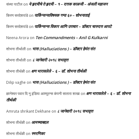
ये हृदयीचे ते हृदयी – १ – दत्तक काळजी – अंजली महाजन
संध्या पाटील
on
पार्किन्सन्सविषयक गप्पा ६० – शोभनाताई
किरण सरदेशपांडे
on
पार्किन्सन्स विकार आणि उपचार – डॉक्टर चारुदत्त आपटे
किरण सरदेशपांडे
on
Ten Commandments – Anil G Kulkarni
Neena Arora
on
भास (Halluciations ) – डॉक्टर हेमंत संत
शोभना तीर्थाली
on
८ जानेवारी २०१८ सभावृत्त
शोभना तीर्थाली
on
क्षण भारावलेले – ६ – डॉ. शोभना तीर्थळी
शोभना तीर्थळी
on
भास (Halluciations ) – डॉक्टर हेमंत संत
Dilip vaghe
on
क्षण भारावलेले – ६ – डॉ. शोभना
ज्ञानेश्वर पवार दि नु इंडिया आश्यूरन्स कंपनी सातारा शाखा
on
तीर्थळी
८ जानेवारी २०१८ सभावृत्त
Amruta shrikant Dekhane
on
आमच्याबद्दल
शोभना तीर्थळी
on
स्मरणिका
शोभना तीर्थळी
on