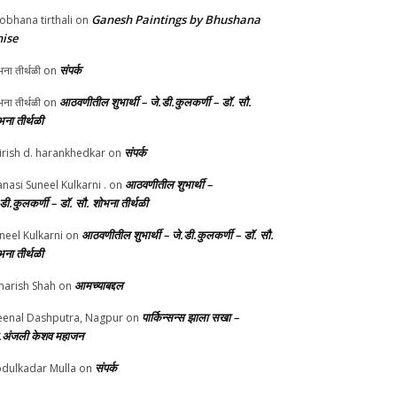
Ganesh Paintings by Bhushana
obhana tirthali
on
ise
संपर्क
ना तीर्थळी
on
आठवणीतील शुभार्थी – जे.डी.कुलकर्णी – डॉ. सौ.
ना तीर्थळी
on
भना तीर्थळी
संपर्क
irish d. harankhedkar
on
आठवणीतील शुभार्थी –
nasi Suneel Kulkarni .
on
.डी.कुलकर्णी – डॉ. सौ. शोभना तीर्थळी
आठवणीतील शुभार्थी – जे.डी.कुलकर्णी – डॉ. सौ.
neel Kulkarni
on
भना तीर्थळी
आमच्याबद्दल
arish Shah
on
पार्किन्सन्स झाला सखा –
enal Dashputra, Nagpur
on
.अंजली केशव महाजन
संपर्क
dulkadar Mulla
on