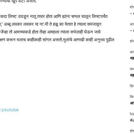
 वागण्याचा खूप वाटा असतो.
शोभ
– 
दा लिफ्ट उघडून नातू तयार होता आणि ह्यांना चप्पल घालून लिफ्टपर्यंत
’ अब्बू लवकर लवकर या ना’.मी ते हळू का येतात हे त्याला समजावून
आश
– 
ंव्हा तो आमच्याकडे होता तेंव्हा आम्हाला त्याला सभेलाही घेऊन जावे
 निरिक्षण करून मलाच काहीकाही सांगत असतो.मुलांचे आणखी काही अनुभव पुढील
शोभ
आश
मह
संध
मह
किर
किर
आप
w.youtube
Ne
Ku
शोभ