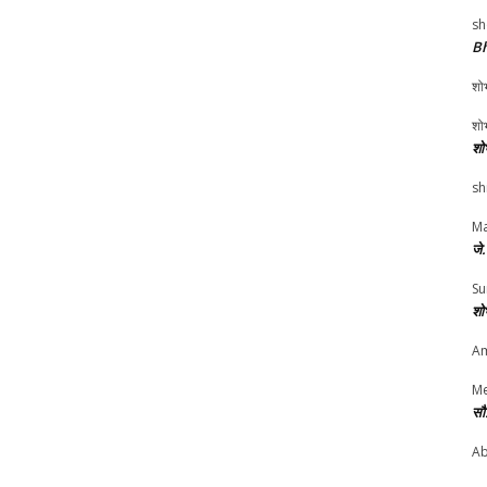
sh
Bh
शोभ
शोभ
शो
sh
Ma
जे
Su
शो
Am
Me
सौ
Ab