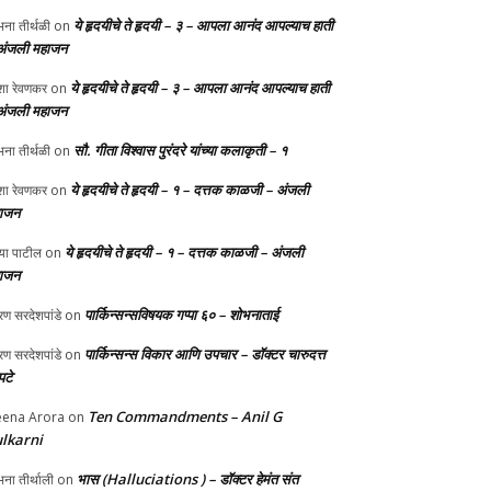
ये हृदयीचे ते हृदयी – ३ – आपला आनंद आपल्याच हाती
ना तीर्थळी
on
अंजली महाजन
ये हृदयीचे ते हृदयी – ३ – आपला आनंद आपल्याच हाती
ा रेवणकर
on
अंजली महाजन
सौ. गीता विश्वास पुरंदरे यांच्या कलाकृती – १
ना तीर्थळी
on
ये हृदयीचे ते हृदयी – १ – दत्तक काळजी – अंजली
ा रेवणकर
on
ाजन
ये हृदयीचे ते हृदयी – १ – दत्तक काळजी – अंजली
्या पाटील
on
ाजन
पार्किन्सन्सविषयक गप्पा ६० – शोभनाताई
ण सरदेशपांडे
on
पार्किन्सन्स विकार आणि उपचार – डॉक्टर चारुदत्त
ण सरदेशपांडे
on
टे
Ten Commandments – Anil G
ena Arora
on
lkarni
भास (Halluciations ) – डॉक्टर हेमंत संत
ना तीर्थाली
on