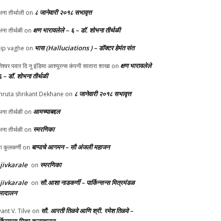
८ जानेवारी २०१८ सभावृत्त
ना तीर्थाली
on
क्षण भारावलेले – ६ – डॉ. शोभना तीर्थळी
ना तीर्थळी
on
भास (Halluciations ) – डॉक्टर हेमंत संत
lip vaghe
on
क्षण भारावलेले
ानेश्वर पवार दि नु इंडिया आश्यूरन्स कंपनी सातारा शाखा
on
६ – डॉ. शोभना तीर्थळी
८ जानेवारी २०१८ सभावृत्त
ruta shrikant Dekhane
on
आमच्याबद्दल
ना तीर्थळी
on
स्मरणिका
ना तीर्थळी
on
बाप्पाचे आगमन – सौ अंजली महाजन
्पा कुलकर्णी
on
jivkarale
स्मरणिका
on
jivkarale
सौ.आशा नाडकर्णी – पार्किन्सन्स मित्रमंडळ
on
ादालन
सौ. आरती तिळवे आणि श्री. रमेश तिळवे –
yant V. Tilve
on