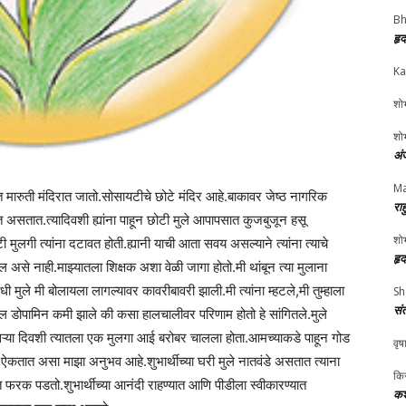
Bh
हृ
Ka
शोभ
शोभ
अं
Ma
 मारुती मंदिरात जातो.सोसायटीचे छोटे मंदिर आहे.बाकावर जेष्ठ नागरिक
रा
तात.त्यादिवशी ह्यांना पाहून छोटी मुले आपापसात कुजबुजून हसू
शोभ
गी त्यांना दटावत होती.ह्यानी याची आता सवय असल्याने त्यांना त्याचे
हृ
ईल असे नाही.माझ्यातला शिक्षक अशा वेळी जागा होतो.मी थांबून त्या मुलाना
आधी मुले मी बोलायला लागल्यावर कावरीबावरी झाली.मी त्यांना म्हटले,मी तुम्हाला
Sh
सं
ील डोपामिन कमी झाले की कसा हालचालीवर परिणाम होतो हे सांगितले.मुले
दुसऱ्या दिवशी त्यातला एक मुलगा आई बरोबर चालला होता.आमच्याकडे पाहून गोड
वृष
ऐकतात असा माझा अनुभव आहे.शुभार्थीच्या घरी मुले नातवंडे असतात त्याना
किर
यात फरक पडतो.शुभार्थीच्या आनंदी राहण्यात आणि पीडीला स्वीकारण्यात
कश