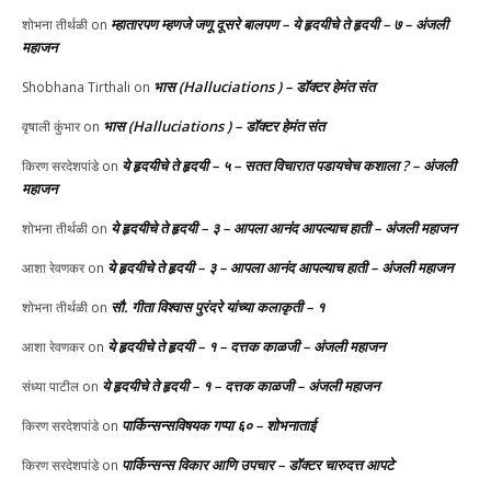
म्हातारपण म्हणजे जणू दूसरे बालपण – ये हृदयीचे ते हृदयी – ७ – अंजली
शोभना तीर्थळी
on
महाजन
भास (Halluciations ) – डॉक्टर हेमंत संत
Shobhana Tirthali
on
भास (Halluciations ) – डॉक्टर हेमंत संत
वृषाली कुंभार
on
ये हृदयीचे ते हृदयी – ५ – सतत विचारात पडायचेच कशाला ? – अंजली
किरण सरदेशपांडे
on
महाजन
ये हृदयीचे ते हृदयी – ३ – आपला आनंद आपल्याच हाती – अंजली महाजन
शोभना तीर्थळी
on
ये हृदयीचे ते हृदयी – ३ – आपला आनंद आपल्याच हाती – अंजली महाजन
आशा रेवणकर
on
सौ. गीता विश्वास पुरंदरे यांच्या कलाकृती – १
शोभना तीर्थळी
on
ये हृदयीचे ते हृदयी – १ – दत्तक काळजी – अंजली महाजन
आशा रेवणकर
on
ये हृदयीचे ते हृदयी – १ – दत्तक काळजी – अंजली महाजन
संध्या पाटील
on
पार्किन्सन्सविषयक गप्पा ६० – शोभनाताई
किरण सरदेशपांडे
on
पार्किन्सन्स विकार आणि उपचार – डॉक्टर चारुदत्त आपटे
किरण सरदेशपांडे
on