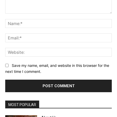
Comment:
Na
Ema
Web
Save my name, email, and website in this browser for the
next time I comment.
MOST POPULAR