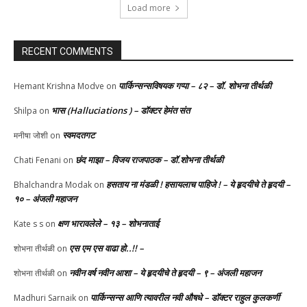
Load more
RECENT COMMENTS
पार्किन्सन्सविषयक गप्पा – ८२ – डॉ. शोभना तीर्थळी
Hemant Krishna Modve
on
भास (Halluciations ) – डॉक्टर हेमंत संत
Shilpa
on
स्वमदतगट
मनीषा जोशी
on
छंद माझा – विजय राजपाठक – डॉ.शोभना तीर्थळी
Chati Fenani
on
हसताय ना मंडळी‌ ! हसायलाच पाहिजे ! – ये हृदयीचे ते हृदयी –
Bhalchandra Modak
on
१० – अंजली महाजन
क्षण भारावलेले – १३ – शोभनाताई
Kate s s
on
एस एम एस वाढा हो..!! –
शोभना तीर्थळी
on
नवीन वर्ष नवीन आशा – ये हृदयीचे ते हृदयी – ९ – अंजली महाजन
शोभना तीर्थळी
on
पार्किन्सन्स आणि त्यावरील नवी औषधे – डॉक्टर राहुल कुलकर्णी
Madhuri Sarnaik
on