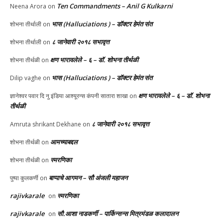
Ten Commandments – Anil G Kulkarni
Neena Arora
on
भास (Halluciations ) – डॉक्टर हेमंत संत
शोभना तीर्थाली
on
८ जानेवारी २०१८ सभावृत्त
शोभना तीर्थाली
on
क्षण भारावलेले – ६ – डॉ. शोभना तीर्थळी
शोभना तीर्थळी
on
भास (Halluciations ) – डॉक्टर हेमंत संत
Dilip vaghe
on
क्षण भारावलेले – ६ – डॉ. शोभना
ज्ञानेश्वर पवार दि नु इंडिया आश्यूरन्स कंपनी सातारा शाखा
on
तीर्थळी
८ जानेवारी २०१८ सभावृत्त
Amruta shrikant Dekhane
on
आमच्याबद्दल
शोभना तीर्थळी
on
स्मरणिका
शोभना तीर्थळी
on
बाप्पाचे आगमन – सौ अंजली महाजन
पुष्पा कुलकर्णी
on
rajivkarale
स्मरणिका
on
rajivkarale
सौ.आशा नाडकर्णी – पार्किन्सन्स मित्रमंडळ कलादालन
on