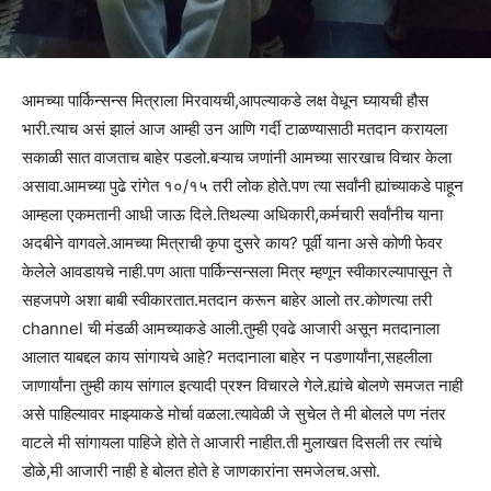
आमच्या पार्किन्सन्स मित्राला मिरवायची,आपल्याकडे लक्ष वेधून घ्यायची हौस
भारी.त्याच असं झालं आज आम्ही उन आणि गर्दी टाळण्यासाठी मतदान करायला
सकाळी सात वाजताच बाहेर पडलो.बऱ्याच जणांनी आमच्या सारखाच विचार केला
असावा.आमच्या पुढे रांगेत १०/१५ तरी लोक होते.पण त्या सर्वांनी ह्यांच्याकडे पाहून
आम्हला एकमतानी आधी जाऊ दिले.तिथल्या अधिकारी,कर्मचारी सर्वांनीच याना
अदबीने वागवले.आमच्या मित्राची कृपा दुसरे काय? पूर्वी याना असे कोणी फेवर
केलेले आवडायचे नाही.पण आता पार्किन्सन्सला मित्र म्हणून स्वीकारल्यापासून ते
सहजपणे अशा बाबी स्वीकारतात.मतदान करून बाहेर आलो तर.कोणत्या तरी
channel ची मंडळी आमच्याकडे आली.तुम्ही एवढे आजारी असून मतदानाला
आलात याबद्दल काय सांगायचे आहे? मतदानाला बाहेर न पडणार्यांना,सहलीला
जाणार्यांना तुम्ही काय सांगाल इत्यादी प्रश्न विचारले गेले.ह्यांचे बोलणे समजत नाही
असे पाहिल्यावर माझ्याकडे मोर्चा वळला.त्यावेळी जे सुचेल ते मी बोलले पण नंतर
वाटले मी सांगायला पाहिजे होते ते आजारी नाहीत.ती मुलाखत दिसली तर त्यांचे
डोळे,मी आजारी नाही हे बोलत होते हे जाणकारांना समजेलच.असो.