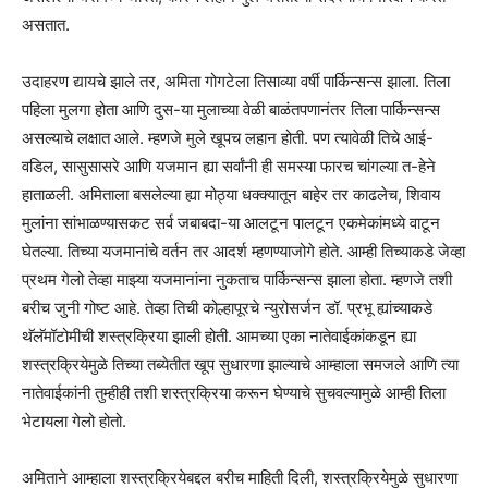
असतात.
उदाहरण द्यायचे झाले तर, अमिता गोगटेला तिसाव्या वर्षी पार्किन्सन्स झाला. तिला
पहिला मुलगा होता आणि दुस-या मुलाच्या वेळी बाळंतपणानंतर तिला पार्किन्सन्स
असल्याचे लक्षात आले. म्हणजे मुले खूपच लहान होती. पण त्यावेळी तिचे आई-
वडिल, सासुसासरे आणि यजमान ह्या सर्वांनी ही समस्या फारच चांगल्या त-हेने
हाताळली. अमिताला बसलेल्या ह्या मोठ्या धक्क्यातून बाहेर तर काढलेच, शिवाय
मुलांना सांभाळण्यासकट सर्व जबाबदा-या आलटून पालटून एकमेकांमध्ये वाटून
घेतल्या. तिच्या यजमानांचे वर्तन तर आदर्श म्हणण्याजोगे होते. आम्ही तिच्याकडे जेव्हा
प्रथम गेलो तेव्हा माझ्या यजमानांना नुकताच पार्किन्सन्स झाला होता. म्हणजे तशी
बरीच जुनी गोष्ट आहे. तेव्हा तिची कोल्हापूरचे न्युरोसर्जन डॉ. प्रभू ह्यांच्याकडे
थॅलॅमॉटोमीची शस्त्रक्रिया झाली होती. आमच्या एका नातेवाईकांकडून ह्या
शस्त्रक्रियेमुळे तिच्या तब्येतीत खूप सुधारणा झाल्याचे आम्हाला समजले आणि त्या
नातेवाईकांनी तुम्हीही तशी शस्त्रक्रिया करून घेण्याचे सुचवल्यामुळे आम्ही तिला
भेटायला गेलो होतो.
अमिताने आम्हाला शस्त्रक्रियेबद्दल बरीच माहिती दिली, शस्त्रक्रियेमुळे सुधारणा