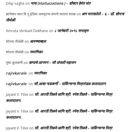
भास (Halluciations ) – डॉक्टर हेमंत संत
Dilip vaghe
on
क्षण भारावलेले – ६ – डॉ. शोभना
ज्ञानेश्वर पवार दि नु इंडिया आश्यूरन्स कंपनी सातारा शाखा
on
तीर्थळी
८ जानेवारी २०१८ सभावृत्त
Amruta shrikant Dekhane
on
आमच्याबद्दल
शोभना तीर्थळी
on
स्मरणिका
शोभना तीर्थळी
on
बाप्पाचे आगमन – सौ अंजली महाजन
पुष्पा कुलकर्णी
on
rajivkarale
स्मरणिका
on
rajivkarale
सौ.आशा नाडकर्णी – पार्किन्सन्स मित्रमंडळ कलादालन
on
सौ. आरती तिळवे आणि श्री. रमेश तिळवे – पार्किन्सन्स मित्र
Jayant V. Tilve
on
कलादालन.
सौ. आरती तिळवे आणि श्री. रमेश तिळवे – पार्किन्सन्स मित्र
Jayant V. Tilve
on
कलादालन.
सौ. आरती तिळवे आणि श्री. रमेश तिळवे – पार्किन्सन्स मित्र
Jayant V. Tilve
on