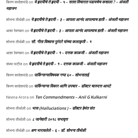
ये हृदयीचे ते हृदयी – ५ – सतत विचारात पडायचेच कशाला ? – अंजली
किरण सरदेशपांडे
on
महाजन
ये हृदयीचे ते हृदयी – ३ – आपला आनंद आपल्याच हाती – अंजली महाजन
शोभना तीर्थळी
on
ये हृदयीचे ते हृदयी – ३ – आपला आनंद आपल्याच हाती – अंजली महाजन
आशा रेवणकर
on
सौ. गीता विश्वास पुरंदरे यांच्या कलाकृती – १
शोभना तीर्थळी
on
ये हृदयीचे ते हृदयी – १ – दत्तक काळजी – अंजली महाजन
आशा रेवणकर
on
ये हृदयीचे ते हृदयी – १ – दत्तक काळजी – अंजली महाजन
संध्या पाटील
on
पार्किन्सन्सविषयक गप्पा ६० – शोभनाताई
किरण सरदेशपांडे
on
पार्किन्सन्स विकार आणि उपचार – डॉक्टर चारुदत्त आपटे
किरण सरदेशपांडे
on
Ten Commandments – Anil G Kulkarni
Neena Arora
on
भास (Halluciations ) – डॉक्टर हेमंत संत
शोभना तीर्थाली
on
८ जानेवारी २०१८ सभावृत्त
शोभना तीर्थाली
on
क्षण भारावलेले – ६ – डॉ. शोभना तीर्थळी
शोभना तीर्थळी
on