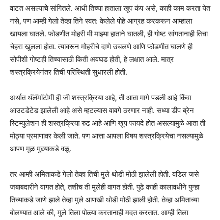
वाटत असल्याचेे सांगितले. आधी तिच्या हाताला खूप कंप असे, काही काम करता येत
नसे, पण आम्ही गेलो तेव्हा तिने स्वत: केलेले पोहे आग्रह करकरून आम्हाला
खायला घातले. फोडणीत मोहरी मी माझ्या हाताने घातली, ही गोष्ट सांगतानाही तिचा
चेहरा खुलला होता. त्यावरून मोहरीचे दाणे उचलणे आणि फोडणीत घालणे ही
सोपीशी गोष्टही तिच्यासाठी किती अवघड होती, हे लक्षात आले. मात्र
शस्त्रक्रियेनंतर तिची परिस्थिती सुधारली होती.
अर्थात थॅलॅमॉटोमी ही जी शस्त्रक्रिया आहे, ती आता मागे पडली आहे किंवा
आउटडेटेड झालेली आहे असे म्हटल्यास वावगे ठरणार नाही. सध्या डीप ब्रेन
स्टिम्युलेशन ही शस्त्रक्रिया रुढ आहे आणि खूप फायदे होत असल्यामुळे आता ती
मोठ्या प्रमाणावर केली जाते. पण आत्ता आपला विषय शस्त्रक्रियेचा नसल्यामुळे
आपण मूळ मुद्द्याकडे वळू.
तर आम्ही अमिताकडे गेलो तेव्हा तिची मुले थोडी मोठी झालेली होती. वडिल जसे
जबाबदारीने वागत होते, तशीच ती मुलेही वागत होती. पुढे काही कालावधीने पुन्हा
तिच्याकडे जाणे झाले तेव्हा मुले आणखी थोडी मोठी झाली होती. तेव्हा अमिताच्या
बोलण्यात आले की, मुले तिला पोळ्या करतानाही मदत करतात. आम्ही तिला