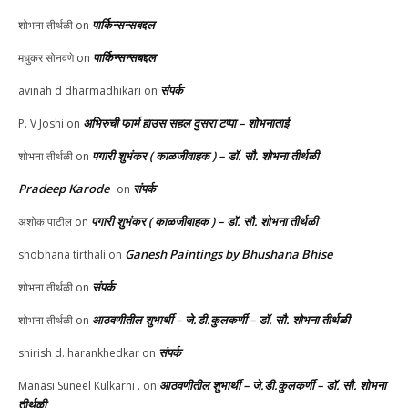
पार्किन्सन्सबद्दल
शोभना तीर्थळी
on
पार्किन्सन्सबद्दल
मधुकर सोनवणे
on
संपर्क
avinah d dharmadhikari
on
अभिरुची फार्म हाउस सहल दुसरा टप्पा – शोभनाताई
P. V Joshi
on
पगारी शुभंकर ( काळजीवाहक ) – डॉ. सौ. शोभना तीर्थळी
शोभना तीर्थळी
on
Pradeep Karode
संपर्क
on
पगारी शुभंकर ( काळजीवाहक ) – डॉ. सौ. शोभना तीर्थळी
अशोक पाटील
on
Ganesh Paintings by Bhushana Bhise
shobhana tirthali
on
संपर्क
शोभना तीर्थळी
on
आठवणीतील शुभार्थी – जे.डी.कुलकर्णी – डॉ. सौ. शोभना तीर्थळी
शोभना तीर्थळी
on
संपर्क
shirish d. harankhedkar
on
आठवणीतील शुभार्थी – जे.डी.कुलकर्णी – डॉ. सौ. शोभना
Manasi Suneel Kulkarni .
on
तीर्थळी