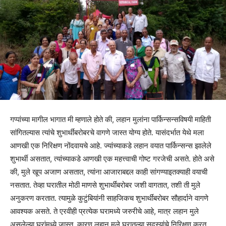
गप्पांच्या मागील भागात मी म्हणाले होते की, लहान मुलांना पार्किन्सन्सविषयी माहिती
सांगितल्यास त्यांचे शुभार्थींबरोबरचे वागणे जास्त य
ोग्य होते. यासंदर्भात येथे मला
आणखी एक निरिक्षण नोंदवायचे आहे. ज्यांच्याकडे लहान वयात पार्किन्सन्स झालेले
शुभार्थी असतात, त्यांच्याकडे आणखी एक महत्त्वाची गोष्ट गरजेची असते. होते असे
की, मुले खूप अजाण असतात, त्यांना आजाराबद्दल काही सांगण्याइतक्याही वयाची
नसतात. तेव्हा घरातील मोठी माणसे शुभार्थींबरोबर जशी वागतात, तशी ती मुले
अनुकरण करतात. त्यामुळे कुटुंबियांनी साहजिकच शुभार्थींबरोबर सौहार्दाने वागणे
आवश्यक असते. ते एरवीही प्रत्येक घरामध्ये जरुरीचे आहे, मात्र लहान मुले
असलेल्या घरांमध्ये जास्त, कारण लहान मुले घरातल्या सदस्यांचे निरिक्षण करत