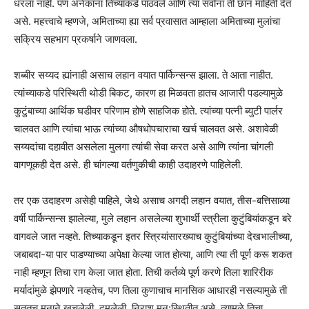
धरला नाही. पण अनेकांना तिच्याकडे पाठवले आणि त्या सर्वांना ती छान माहिती देत
असे. महत्त्वाचे म्हणजे, अमिताच्या ह्या सर्व प्रवासात आम्हाला अमिताच्या मुलांचा
सक्रिय सहभाग प्रकर्षाने जाणवला.
शब्बीर सय्यद ह्यांनाही असाच लहान वयात पार्किन्सन्स झाला. ते आता नाहीत.
त्यांच्याकडे परिस्थिती थोडी बिकट, कारण हा मिळवता हातच आजारी पडल्यामुळे
कुटुंबाच्या आर्थिक घडीवर परिणाम होणे साहजिक होते. त्यांच्या पत्नी ब्युटी पार्लर
चालवत आणि त्यांचा भाऊ त्यांच्या औषधोपचाराचा खर्च चालवत असे. अशावेळी
सय्यदांचा दहावीत असलेला मुलगा त्यांची सेवा करत असे आणि त्यांना चांगली
वागणूकही देत असे. ही चांगल्या वर्तणुकीची काही उदाहरणे पाहिलेली.
तर एक उदाहरण असेही पाहिले, जेथे असाच अगदी लहान वयात, तीस-बत्तिसाव्या
वर्षी पार्किन्सन्स झालेल्या, मुले लहान असलेल्या शुभार्थी स्त्रीला कुटुंबियांकडून बरे
वागवले जात नव्हते. तिच्याकडून इतर स्त्रियांसारख्याच कुटुंबियांच्या देखभालीच्या,
जबाबदा-या पार पाडण्याच्या अपेक्षा केल्या जात होत्या, आणि त्या ती पूर्ण करू शकत
नाही म्हणून तिचा राग केला जात होता. तिची कर्तव्ये पूर्ण करणे तिला शारिरीक
मर्यादांमुळे झेपणारे नव्हतेच, पण तिला कुणाचाच मानसिक आधारही नसल्यामुळे ती
सततच मनाने खचलेली, दमलेली, निराश मन:स्थितीत असे. त्यामुळे तिचा