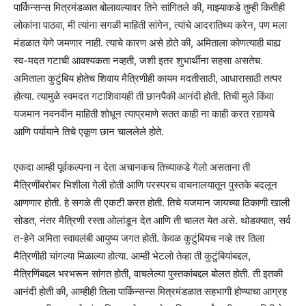
पार्किन्सन्स मित्रमंडळात बोलावल्यावर तिने सांगितले की, माझ्याकडे तुम्ही कितीही
लोकांना पाठवा, मी त्यांना सगळी माहिती सांगेन, त्यांचे आदरातिथ्य करेन, पण मला
मंडळात येणे जमणार नाही. त्याचे कारण असे होते की, अमिताला कोणत्याही बाह्य
स्व-मदत गटाची आवश्यकता नव्हती, जशी इतर शुभार्थींना सहसा असतेच.
अमिताला कुटुंबिय होतेच शिवाय मैत्रिणीही कायम मदतीसाठी, आधारासाठी तत्पर
होत्या. त्यामुळे स्वमदत गटाशिवायही ती छानपैकी आनंदी होती. तिची मुले किंवा
यजमान नवनवीन माहिती शोधून त्याप्रमाणे सतत काही ना काही करत रहायचे
आणि पर्यायाने तिचे एकूण छान चाललेले होते.
एकदा आम्ही पूर्वकल्पना न देता अचानकच तिच्याकडे गेलो असताना ती
मैत्रिणींबरोबर भिशीला गेली होती आणि परस्परच वाचनालयातून पुस्तके बदलून
आणणार होती. हे सगळे ती एकटी करत होती. तिचे यजमान जायच्या ठिकाणी खाली
सोडत, नंतर मैत्रिणी रस्ता ओलांडून देत आणि ती चालत येत असे. थोडक्यात, सर्व
त-हेने अमिता स्वावलंबी आयुष्य जगत होती. केवळ कुटुंबियच नव्हे तर तिला
मैत्रिणीही चांगल्या मिळाल्या होत्या. आम्ही भेटलो तेव्हा ती कुटुंबियांबद्दल,
मैत्रिणिंबद्दल भरभरून सांगत होती, वाचलेल्या पुस्तकांबद्दल बोलत होती. ती इतकी
आनंदी होती की, आम्हीही तिला पार्किन्सन्स मित्रमंडळात सहभागी होण्याचा आग्रह