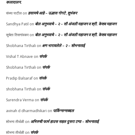
कलादालन.
हसायचे आहे – उल्हास गोगटे ,शुभंकर
संध्या पाटील
on
बोल अनुभवाचे – २ – सौ अंजली महाजन व श्री. केशव महाजन
Sandhya Patil
on
बोल अनुभवाचे – २ – सौ अंजली महाजन व श्री. केशव महाजन
सुचेता तिसगांवकर
on
क्षण भारावलेले – २ – शोभनाताई
Shobhana Tirthali
on
संपर्क
Vishal T Abnave
on
संपर्क
Shobhana Tirthali
on
संपर्क
Pradip Balsaraf
on
संपर्क
shobhana Tirthali
on
संपर्क
Surendra Verma
on
पार्किन्सन्सबद्दल
avinah d dharmadhikari
on
अभिरुची फार्म हाउस सहल दुसरा टप्पा – शोभनाताई
शोभना तीर्थळी
on
संपर्क
शोभना तीर्थळी
on