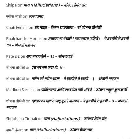
भास (Halluciations ) – डॉक्टर हेमंत संत
Shilpa
on
स्वमदतगट
मनीषा जोशी
on
छंद माझा – विजय राजपाठक – डॉ.शोभना तीर्थळी
Chati Fenani
on
हसताय ना मंडळी‌ ! हसायलाच पाहिजे ! – ये हृदयीचे ते हृदयी –
Bhalchandra Modak
on
१० – अंजली महाजन
क्षण भारावलेले – १३ – शोभनाताई
Kate s s
on
एस एम एस वाढा हो..!! –
शोभना तीर्थळी
on
नवीन वर्ष नवीन आशा – ये हृदयीचे ते हृदयी – ९ – अंजली महाजन
शोभना तीर्थळी
on
पार्किन्सन्स आणि त्यावरील नवी औषधे – डॉक्टर राहुल कुलकर्णी
Madhuri Sarnaik
on
म्हातारपण म्हणजे जणू दूसरे बालपण – ये हृदयीचे ते हृदयी – ७ – अंजली
शोभना तीर्थळी
on
महाजन
भास (Halluciations ) – डॉक्टर हेमंत संत
Shobhana Tirthali
on
भास (Halluciations ) – डॉक्टर हेमंत संत
वृषाली कुंभार
on