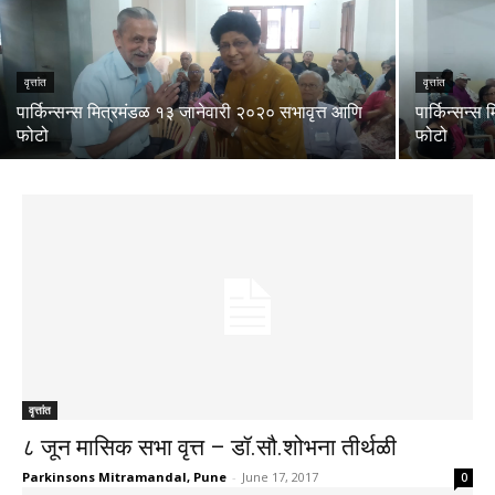
वृत्तांत
वृत्तांत
पार्किन्सन्स मित्रमंडळ १३ जानेवारी २०२० सभावृत्त आणि
पार्किन्सन्स
फोटो
फोटो
वृत्तांत
८ जून मासिक सभा वृत्त – डॉ.सौ.शोभना तीर्थळी
Parkinsons Mitramandal, Pune
-
June 17, 2017
0