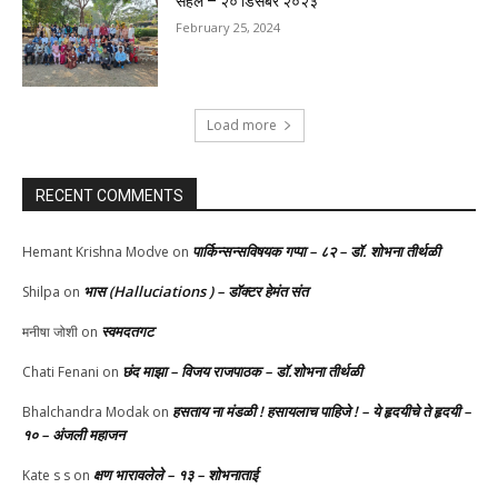
सहल – २० डिसेंबर २०२३
February 25, 2024
Load more
RECENT COMMENTS
पार्किन्सन्सविषयक गप्पा – ८२ – डॉ. शोभना तीर्थळी
Hemant Krishna Modve
on
भास (Halluciations ) – डॉक्टर हेमंत संत
Shilpa
on
स्वमदतगट
मनीषा जोशी
on
छंद माझा – विजय राजपाठक – डॉ.शोभना तीर्थळी
Chati Fenani
on
हसताय ना मंडळी‌ ! हसायलाच पाहिजे ! – ये हृदयीचे ते हृदयी –
Bhalchandra Modak
on
१० – अंजली महाजन
क्षण भारावलेले – १३ – शोभनाताई
Kate s s
on