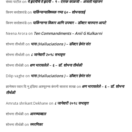
ये हृदयीचे ते हृदयी – १ – दत्तक काळजी – अंजली महाजन
संध्या पाटील
on
पार्किन्सन्सविषयक गप्पा ६० – शोभनाताई
किरण सरदेशपांडे
on
पार्किन्सन्स विकार आणि उपचार – डॉक्टर चारुदत्त आपटे
किरण सरदेशपांडे
on
Ten Commandments – Anil G Kulkarni
Neena Arora
on
भास (Halluciations ) – डॉक्टर हेमंत संत
शोभना तीर्थाली
on
८ जानेवारी २०१८ सभावृत्त
शोभना तीर्थाली
on
क्षण भारावलेले – ६ – डॉ. शोभना तीर्थळी
शोभना तीर्थळी
on
भास (Halluciations ) – डॉक्टर हेमंत संत
Dilip vaghe
on
क्षण भारावलेले – ६ – डॉ. शोभना
ज्ञानेश्वर पवार दि नु इंडिया आश्यूरन्स कंपनी सातारा शाखा
on
तीर्थळी
८ जानेवारी २०१८ सभावृत्त
Amruta shrikant Dekhane
on
आमच्याबद्दल
शोभना तीर्थळी
on
स्मरणिका
शोभना तीर्थळी
on