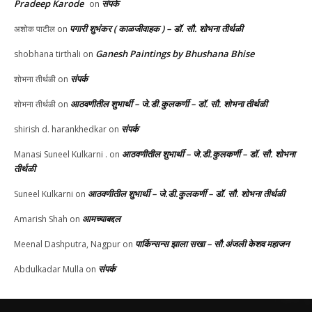
Pradeep Karode
संपर्क
on
पगारी शुभंकर ( काळजीवाहक ) – डॉ. सौ. शोभना तीर्थळी
अशोक पाटील
on
Ganesh Paintings by Bhushana Bhise
shobhana tirthali
on
संपर्क
शोभना तीर्थळी
on
आठवणीतील शुभार्थी – जे.डी.कुलकर्णी – डॉ. सौ. शोभना तीर्थळी
शोभना तीर्थळी
on
संपर्क
shirish d. harankhedkar
on
आठवणीतील शुभार्थी – जे.डी.कुलकर्णी – डॉ. सौ. शोभना
Manasi Suneel Kulkarni .
on
तीर्थळी
आठवणीतील शुभार्थी – जे.डी.कुलकर्णी – डॉ. सौ. शोभना तीर्थळी
Suneel Kulkarni
on
आमच्याबद्दल
Amarish Shah
on
पार्किन्सन्स झाला सखा – सौ.अंजली केशव महाजन
Meenal Dashputra, Nagpur
on
संपर्क
Abdulkadar Mulla
on