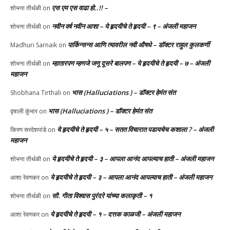
एस एम एस वाढा हो..!! –
शोभना तीर्थळी
on
नवीन वर्ष नवीन आशा – ये हृदयीचे ते हृदयी – ९ – अंजली महाजन
शोभना तीर्थळी
on
पार्किन्सन्स आणि त्यावरील नवी औषधे – डॉक्टर राहुल कुलकर्णी
Madhuri Sarnaik
on
म्हातारपण म्हणजे जणू दूसरे बालपण – ये हृदयीचे ते हृदयी – ७ – अंजली
शोभना तीर्थळी
on
महाजन
भास (Halluciations ) – डॉक्टर हेमंत संत
Shobhana Tirthali
on
भास (Halluciations ) – डॉक्टर हेमंत संत
वृषाली कुंभार
on
ये हृदयीचे ते हृदयी – ५ – सतत विचारात पडायचेच कशाला ? – अंजली
किरण सरदेशपांडे
on
महाजन
ये हृदयीचे ते हृदयी – ३ – आपला आनंद आपल्याच हाती – अंजली महाजन
शोभना तीर्थळी
on
ये हृदयीचे ते हृदयी – ३ – आपला आनंद आपल्याच हाती – अंजली महाजन
आशा रेवणकर
on
सौ. गीता विश्वास पुरंदरे यांच्या कलाकृती – १
शोभना तीर्थळी
on
ये हृदयीचे ते हृदयी – १ – दत्तक काळजी – अंजली महाजन
आशा रेवणकर
on