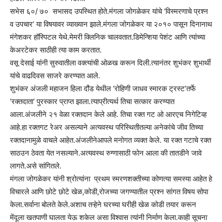
सभेस ६०/ ७० सभासद उपस्थित होते.मंगला जोगळेकर यांचे ‘विस्मरणाचे प्रश्न
व उपचार’ या विषयावर व्याख्यान झाले.मंगला जोगळेकर या २०१० पासून दिनानाथ
मंगेशकर हॉस्पिटल येथे.मेमरी क्लिनिक चालवतात.डिमेन्शिया पेशंट आणि त्यांच्या
केअरटेकर साठीही त्या काम करतात.
वसू देसाई यांनी सुरुवातीला वक्त्यांची ओळख करून दिली.त्यानंतर शुभंकर शुभार्थी
यांचे वाढदिवस साजरे करण्यात आले.
शुभंकर अंजली महाजन हिला दौंड येथील ‘रोहिणी जाधव स्मारक ट्रस्ट’तर्फे
‘रक्तदाता’ पुरस्कार प्राप्त झाला.त्याप्रीत्यर्थ तिचा सत्कार करण्यात
आला
.अंजलीने २१ वेळा रक्तदान केले आहे. तिचा रक्त गट ओ आरएच निगेटिव्ह
आहे.हा रक्तगट रेअर असल्याने अत्यवस्थ परिस्थितीतल्या अनेकांचे जीव तिच्या
रक्तदानामुळे वाचले आहेत.अंजलीनेआपले मनोगत व्यक्त केले. या रक्त गटाचे रक्त
साठउन ठेवता येत नसल्याने.अत्यवस्थ रुग्णासाठी फोन आला की तातडीने जावे
लागते.असे सांगितले.
मंगला जोगळेकर यांनी श्रोत्यांना प्रथम स्मरणशक्तीच्या कोणत्या समस्या आहेत हे
विचारले आणि छोटे छोटे खेळ,कोडी,रोजच्या जगण्यातील प्रश्न सांगत विषय सोपा
केला.सर्वाना बोलते केले.अशाच तऱ्हेने घरच्या घरीही खेळ कोडी तयार करून
मेंदूला खतपाणी घालता येऊ शकेल असा विश्वास त्यांनी निर्माण केला.काही सूचना