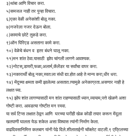
३)थांबा आणि विचार करा.
५)समजल नाही तर पुन्हा विचारा.
६)एका वेळी अनेकांशी बोलू नका.
७)नजरेला नजर देऊन बोला.
८)कामाचे छोटे तुकडे करा.
९)ऑन पिरिएड असताना कामे करा.
१०) वेळेचे बंधन व इतर बंधने घालू नका.
११)मन शांत ठेवा.यासाठी झोप चांगली लागणे आवश्यक.
१२)नोटस्,डायरी,फळा,अलार्म,कॅलें
डर या सर्वांचा वापर करा.
१३)नकारार्थी बोलू नका,स्वत:ला संधी द्या.होत आहे ते मान्य करा,धीर धरा.
१४) मेंदूच्या क्षमता कमी झालेल्या असतात.त्यामुळे अनेकाग्रता.असणार नाही हे
लक्षत घ्या.
१५) झोप शांत लागण्यासाठी मन शांत राहण्यासाठी ध्यान,व्यायाम,पत्ते खेळणे अशा
गोष्टी करा. आवडत्या गोष्टीत मन रमवा.
या सर्व टिप्स लक्षात ठेवून आणि घरच्या घरीही खेळ कोडी तयार करून मेंदूला
खतपाणी घालता येऊ शकेल असा विश्वास त्यांनी निर्माण केला.
वाढदिवसानिमित्त कलबाग यांनी पेढे दिले.शीलाताईनी चॉक्लेट वाटली.९ एप्रिलच्या