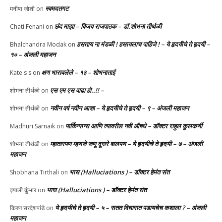
स्वमदतगट
मनीषा जोशी
on
छंद माझा – विजय राजपाठक – डॉ.शोभना तीर्थळी
Chati Fenani
on
हसताय ना मंडळी‌ ! हसायलाच पाहिजे ! – ये हृदयीचे ते हृदयी –
Bhalchandra Modak
on
१० – अंजली महाजन
क्षण भारावलेले – १३ – शोभनाताई
Kate s s
on
एस एम एस वाढा हो..!! –
शोभना तीर्थळी
on
नवीन वर्ष नवीन आशा – ये हृदयीचे ते हृदयी – ९ – अंजली महाजन
शोभना तीर्थळी
on
पार्किन्सन्स आणि त्यावरील नवी औषधे – डॉक्टर राहुल कुलकर्णी
Madhuri Sarnaik
on
म्हातारपण म्हणजे जणू दूसरे बालपण – ये हृदयीचे ते हृदयी – ७ – अंजली
शोभना तीर्थळी
on
महाजन
भास (Halluciations ) – डॉक्टर हेमंत संत
Shobhana Tirthali
on
भास (Halluciations ) – डॉक्टर हेमंत संत
वृषाली कुंभार
on
ये हृदयीचे ते हृदयी – ५ – सतत विचारात पडायचेच कशाला ? – अंजली
किरण सरदेशपांडे
on
महाजन