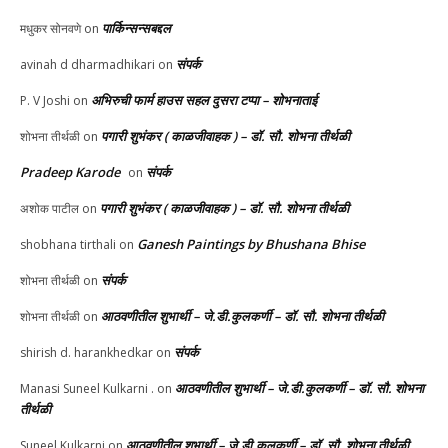
पार्किन्सन्सबद्दल
मधुकर सोनवणे
on
संपर्क
avinah d dharmadhikari
on
अभिरुची फार्म हाउस सहल दुसरा टप्पा – शोभनाताई
P. V Joshi
on
पगारी शुभंकर ( काळजीवाहक ) – डॉ. सौ. शोभना तीर्थळी
शोभना तीर्थळी
on
Pradeep Karode
संपर्क
on
पगारी शुभंकर ( काळजीवाहक ) – डॉ. सौ. शोभना तीर्थळी
अशोक पाटील
on
Ganesh Paintings by Bhushana Bhise
shobhana tirthali
on
संपर्क
शोभना तीर्थळी
on
आठवणीतील शुभार्थी – जे.डी.कुलकर्णी – डॉ. सौ. शोभना तीर्थळी
शोभना तीर्थळी
on
संपर्क
shirish d. harankhedkar
on
आठवणीतील शुभार्थी – जे.डी.कुलकर्णी – डॉ. सौ. शोभना
Manasi Suneel Kulkarni .
on
तीर्थळी
आठवणीतील शुभार्थी – जे.डी.कुलकर्णी – डॉ. सौ. शोभना तीर्थळी
Suneel Kulkarni
on