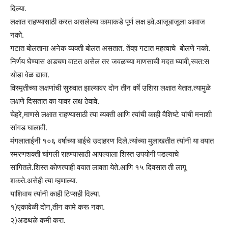
दिल्या.
लक्षात राहण्यासाठी करत असलेल्या कामाकडे पूर्ण लक्ष हवे.आजूबाजूला आवाज
नको.
गटात बोलताना अनेक व्यक्ती बोलत असतात. तेंव्हा गटात महत्वाचे बोलणे नको.
निर्णय घेण्यास अडचण वाटत असेल तर जवळच्या माणसाची मदत घ्यावी,स्वत:स
थोडा वेळ द्यावा.
विस्मृतीच्या लक्षणांची सुरुवात झाल्यावर दोन तीन वर्षे उशिरा लक्षात येतात.त्यामुळे
लक्षणे दिसतात का यावर लक्ष ठेवावे.
चेहरे,माणसे लक्षात राहण्यासाठी त्या व्यक्ती आणि त्यांची काही वैशिष्टे यांची मनाशी
सांगड घालावी.
मंगलाताईनी १०६ वर्षाच्या बाईचे उदाहरण दिले.त्यांच्या मुलाखतीत त्यांनी या वयात
स्मरणशक्ती चांगली राहण्यासाठी आपल्याला शिस्त उपयोगी पडल्याचे
सांगितले.शिस्त कोणत्याही वयात लावता येते.आणि १५ दिवसात ती लागू
शकते.असेही त्या म्हणाल्या.
याशिवाय त्यांनी
काही टिप्सही दिल्या.
१)एकावेळी दोन,तीन कामे करू नका.
२)अडथळे कमी करा.