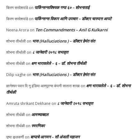
पार्किन्सन्सविषयक गप्पा ६० – शोभनाताई
किरण सरदेशपांडे
on
पार्किन्सन्स विकार आणि उपचार – डॉक्टर चारुदत्त आपटे
किरण सरदेशपांडे
on
Ten Commandments – Anil G Kulkarni
Neena Arora
on
भास (Halluciations ) – डॉक्टर हेमंत संत
शोभना तीर्थाली
on
८ जानेवारी २०१८ सभावृत्त
शोभना तीर्थाली
on
क्षण भारावलेले – ६ – डॉ. शोभना तीर्थळी
शोभना तीर्थळी
on
भास (Halluciations ) – डॉक्टर हेमंत संत
Dilip vaghe
on
क्षण भारावलेले – ६ – डॉ. शोभना
ज्ञानेश्वर पवार दि नु इंडिया आश्यूरन्स कंपनी सातारा शाखा
on
तीर्थळी
८ जानेवारी २०१८ सभावृत्त
Amruta shrikant Dekhane
on
आमच्याबद्दल
शोभना तीर्थळी
on
स्मरणिका
शोभना तीर्थळी
on
बाप्पाचे आगमन – सौ अंजली महाजन
पुष्पा कुलकर्णी
on