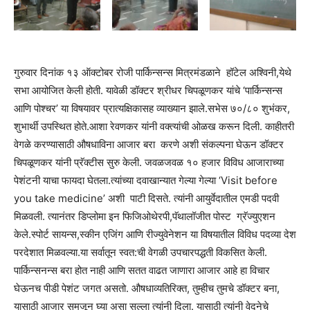
गुरुवार दिनांक १३ ऑक्टोबर रोजी पार्किन्सन्स मित्रमंडळाने हॉटेल अश्विनी,येथे
सभा आयोजित केली होती. यावेळी डॉक्टर श्रीधर चिपळूणकर यांचे ‘पार्किन्सन्स
आणि पोश्चर’ या विषयावर प्रात्यक्षिकासह व्याख्यान झाले.सभेस ७०/८० शुभंकर,
शुभार्थी उपस्थित होते.आशा रेवणकर यांनी वक्त्यांची ओळख करून दिली. काहीतरी
वेगळे करण्यासाठी औषधाविना आजार बरा करणे अशी संकल्पना घेऊन डॉक्टर
चिपळूणकर यांनी प्रॅक्टीस सुरु केली. जवळजवळ १० हजार विविध आजाराच्या
पेशंटनी याचा फायदा घेतला.त्यांच्या दवाखान्यात गेल्या गेल्या ‘Visit before
you take medicine’ अशी पाटी दिसते. त्यांनी आयुर्वेदातील एमडी पदवी
मिळवली. त्यानंतर डिप्लोमा इन फिजिओथेरपी,पॅथालॉजीत पोस्ट ग्रॅज्युएशन
केले.स्पोर्ट सायन्स,स्कीन एजिंग आणि रीज्युवेनेशन या विषयातील विविध पदव्या देश
परदेशात मिळवल्या.या सर्वातून स्वत:ची वेगळी उपचारपद्धती विकसित केली.
पार्किन्सनन्स बरा होत नाही आणि सतत वाढत जाणारा आजार आहे हा विचार
घेऊनच पीडी पेशंट जगत असतो. औषधाव्यतिरिक्त, तुम्हीच तुमचे डॉक्टर बना,
यासाठी आजार समजून घ्या असा सल्ला त्यांनी दिला. यासाठी त्यांनी वेदनेचे