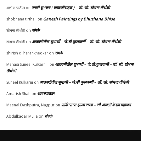
पगारी शुभंकर ( काळजीवाहक ) – डॉ. सौ. शोभना तीर्थळी
अशोक पाटील
on
Ganesh Paintings by Bhushana Bhise
shobhana tirthali
on
संपर्क
शोभना तीर्थळी
on
आठवणीतील शुभार्थी – जे.डी.कुलकर्णी – डॉ. सौ. शोभना तीर्थळी
शोभना तीर्थळी
on
संपर्क
shirish d. harankhedkar
on
आठवणीतील शुभार्थी – जे.डी.कुलकर्णी – डॉ. सौ. शोभना
Manasi Suneel Kulkarni .
on
तीर्थळी
आठवणीतील शुभार्थी – जे.डी.कुलकर्णी – डॉ. सौ. शोभना तीर्थळी
Suneel Kulkarni
on
आमच्याबद्दल
Amarish Shah
on
पार्किन्सन्स झाला सखा – सौ.अंजली केशव महाजन
Meenal Dashputra, Nagpur
on
संपर्क
Abdulkadar Mulla
on