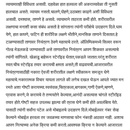
व्यायामातही विविधता असावी. दहावेळा हात हलवला की अकराव्यावेळा ती नुसती
हालचाल असते. व्यायाम नसतो.चालणे,पोहणे,उठाबशा काढणे अशी विविधता
असावी. दमश्वास, ताणणे हे असावे. व्यायामाने ताठरता कमी होते. शरीरावरील
लक्षणाचा मनाशी कसा संबंध असतो हे सांगताना त्यांनी परीक्षेचे उदाहरण दिले.घाम
येणे, हात कापणे, फटिग ही शारीरिक लक्षणे भीतीने,मानसिक ताणाने दिसतात.हे
टाळण्यासाठी ताणावर नियंत्रण ठेवणे महत्वाचे ठरते. ऑलिम्पिकमध्ये सिल्वर वरून
गोल्ड मेडलकडे जाण्यासाठी असे ताणावरील नियंत्रण आपण शिकवत असल्याचे
त्यांनी सांगितले. खेळाडू बाहेरून स्टेरॉइड घेतात,पकडले जातात.परंतु शरीरात
स्वत:चीच स्टेरॉइड तयार करायची क्षमता असते,ती वाढवायची.आजारावरील
नियंत्रणासाठीही नकारा ऐवजी शरीरातील लक्षणे स्वीकारून समजून घेणे
महत्वाचे.नकारात्मक विचार यायला लागले की लगेच दखल घेऊन आपले ज्यात मन
रमते अशा गोष्टी करायच्या.स्वयंपाक,चित्रकला,बा
गकाम,गाणी ऐकणे,म्हणणे,
प्रवास करणे,जे करायचे ते तन्मयतेने केल्यास,आनंदी असल्यास चांगले स्टीरॉइड
तयार होते.गोष्टी सहज उपलब्ध झाल्या की त्रास घेणे कमी होते अवलंबित्व येते.
यासाठी त्यांनी सर्वांना पटेल असे मोबाइलचे उदाहरण दिले.मोबाईलवर नंबर सेव्ह
केल्याने मोबाईल हरवला तर जवळच्या माणसाचा फोन नंबरही आठवत नाही. अशाच
आपण नित्याच्या अनेक क्रिया कमी करतो.आवश्यक क्रिया न केल्याने आजाराला