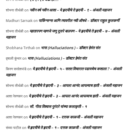
नवीन वर्ष नवीन आशा – ये हृदयीचे ते हृदयी – ९ – अंजली महाजन
शोभना तीर्थळी
on
पार्किन्सन्स आणि त्यावरील नवी औषधे – डॉक्टर राहुल कुलकर्णी
Madhuri Sarnaik
on
म्हातारपण म्हणजे जणू दूसरे बालपण – ये हृदयीचे ते हृदयी – ७ – अंजली
शोभना तीर्थळी
on
महाजन
भास (Halluciations ) – डॉक्टर हेमंत संत
Shobhana Tirthali
on
भास (Halluciations ) – डॉक्टर हेमंत संत
वृषाली कुंभार
on
ये हृदयीचे ते हृदयी – ५ – सतत विचारात पडायचेच कशाला ? – अंजली
किरण सरदेशपांडे
on
महाजन
ये हृदयीचे ते हृदयी – ३ – आपला आनंद आपल्याच हाती – अंजली महाजन
शोभना तीर्थळी
on
ये हृदयीचे ते हृदयी – ३ – आपला आनंद आपल्याच हाती – अंजली महाजन
आशा रेवणकर
on
सौ. गीता विश्वास पुरंदरे यांच्या कलाकृती – १
शोभना तीर्थळी
on
ये हृदयीचे ते हृदयी – १ – दत्तक काळजी – अंजली महाजन
आशा रेवणकर
on
ये हृदयीचे ते हृदयी – १ – दत्तक काळजी – अंजली महाजन
संध्या पाटील
on