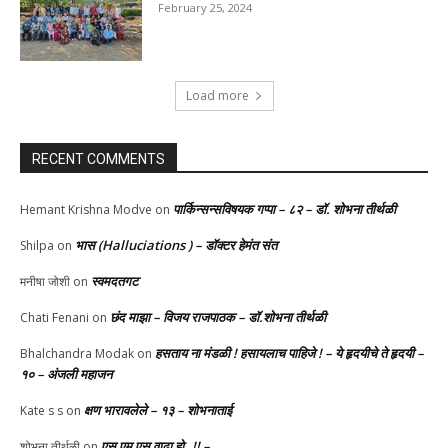
February 25, 2024
Load more
RECENT COMMENTS
पार्किन्सन्सविषयक गप्पा – ८२ – डॉ. शोभना तीर्थळी
Hemant Krishna Modve
on
भास (Halluciations ) – डॉक्टर हेमंत संत
Shilpa
on
स्वमदतगट
मनीषा जोशी
on
छंद माझा – विजय राजपाठक – डॉ.शोभना तीर्थळी
Chati Fenani
on
हसताय ना मंडळी‌ ! हसायलाच पाहिजे ! – ये हृदयीचे ते हृदयी –
Bhalchandra Modak
on
१० – अंजली महाजन
क्षण भारावलेले – १३ – शोभनाताई
Kate s s
on
एस एम एस वाढा हो..!! –
शोभना तीर्थळी
on