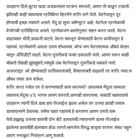
उदाहरण दिले.बुटात खडा अडकल्यास पटकन समजते, आपण तो काढून टाकतो.
झोपेतही काही चावल्यास प्रतिक्षिप्त क्रियेने शरीर मागे घेतो. वेदनेपासून दूर
होण्याची इच्छा त्यामागे असते. मेंदू हा सुपर कॉम्प्युटर आहे. वेदनेला प्रत्येकाची
वेगवेगळी प्रतिक्रिया असते. प्रत्येकजण क्षमतेनुसार सहन करत जातो. वेदना
वाढल्यावर भीती,काळजी वाटते. वेदना समजून घेण्यासाठी वेदना कधीपासून हे
पहायचं. प्रत्येकांनी आपला उपाय शोधायचा. बरेच जण वेदनाशामक औषधे घेतात
यातून अ‍ॅसिडीटी वाढते. वेदना दुसरीकडे फक्त ढकलली जाते. आपण वरून काही
चोळतो तेंव्हाही झुमझुमते.त्यामुळे लक्ष वेदनेपासून दुसरीकडे वळवले जाते.
आजारातून बरे होण्यासाठी प्रतिकारशक्ती, विचारशक्ती वाढवली तर शरीर स्वत:च
औषध तयार करु शकेल.
शरीर करत नसेल तर ते करण्यासाठी काय करायचं? आपल्याच मेंदूला कामाला
लावायचं.मेंदूचा ४% भागच आपण वापरतो.आणखी वापरायचा. यासाठी पक्षाघाताचे
उदाहरण त्यांनी दिले.डावा हात पॅरलाईज झाला असेल तर उजवा हातही तसाच
डाव्याप्रमाणे ठेवायचा. तसेच पाहत राहायचे हे करताना आपण दमतो.घाम
येतो.हळूहळू उजव्या हाताची दोन बोटे हलवायची.त्याप्रमाणे डाव्या पॅरलाईज
झालेल्या हाताचीही हालचाल होऊ लागते.म्हणजेच विरुद्ध बाजूचा परस्पर संबध पाहून
आपण स्नायूवर नियंत्रण आणू शकतो.