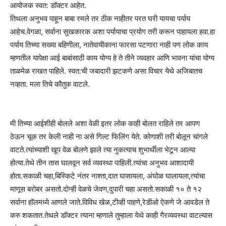
आयोजक स्वत: डॉक्टर आहेत.
तिथला अनुभव पाहून बाबा रमले तर ठीक नाहीतर परत घरी यायचा पर्याय
आहेच.वेगळा, सर्वाना सुखकारक अशा पर्यायाचा प्रयोग तरी करून पाहायला हवा.हा
पर्याय तिच्या सख्या बहिणीला, नातेवायीकाना फारसा पटणारा नाही पण लोक काय
म्हणतील यापेक्षा आई बाबांसाठी काय योग्य हे ते तीने व्यवहार आणि भावना यांचा योग्य
ताळमेळ राखत पाहिले. स्वत:ची जबादारी झटकणे असा विचार येथे अजिबातच
नव्हता. मला तिचे कौतुक वाटले.
मी तिच्या आईशीही बोलले अशा वेळी इतर लोक काही बोलत राहिले तर आपण
ठेऊन चूक तर केली नाही ना असे गिल्ट फिलिंग येते. कोणाशी तरी बोलून चांगले
वाटते.त्यांच्याशी खूप वेळ बोलणे झाले त्या नुकत्याच शुभार्थीला भेटून आल्या
होत्या.तेथे तीन तास घालवून सर्व व्यवस्था पाहिली.त्यांचा अनुभव आशादायी
होता.सकाळी चहा,बिस्किटे नंतर नाश्ता,दात घासायला, अंघोळ घालायला,त्यांचा
माणूस बरोबर असतो.दोन्ही वेळचे जेवण,दुपारी चहा असतो.सकाळी १० ते १२
सर्वाना हॉलमध्ये आणले जाते.विविध खेळ,टीव्ही पाहणे,रेडीओ ऐकणे जे आवडेल ते
करु शकतात.तेथले डॉक्टर त्याना म्हणाले तुम्हाला येथे काही गैरव्यवस्था वाटल्यास