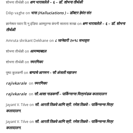
क्षण भारावलेले – ६ – डॉ. शोभना तीर्थळी
शोभना तीर्थळी
on
भास (Halluciations ) – डॉक्टर हेमंत संत
Dilip vaghe
on
क्षण भारावलेले – ६ – डॉ. शोभना
ज्ञानेश्वर पवार दि नु इंडिया आश्यूरन्स कंपनी सातारा शाखा
on
तीर्थळी
८ जानेवारी २०१८ सभावृत्त
Amruta shrikant Dekhane
on
आमच्याबद्दल
शोभना तीर्थळी
on
स्मरणिका
शोभना तीर्थळी
on
बाप्पाचे आगमन – सौ अंजली महाजन
पुष्पा कुलकर्णी
on
rajivkarale
स्मरणिका
on
rajivkarale
सौ.आशा नाडकर्णी – पार्किन्सन्स मित्रमंडळ कलादालन
on
सौ. आरती तिळवे आणि श्री. रमेश तिळवे – पार्किन्सन्स मित्र
Jayant V. Tilve
on
कलादालन.
सौ. आरती तिळवे आणि श्री. रमेश तिळवे – पार्किन्सन्स मित्र
Jayant V. Tilve
on
कलादालन.