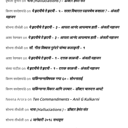
भास (Halluciations ) – डॉक्टर हेमंत संत
वृषाली कुंभार
on
ये हृदयीचे ते हृदयी – ५ – सतत विचारात पडायचेच कशाला ? – अंजली
किरण सरदेशपांडे
on
महाजन
ये हृदयीचे ते हृदयी – ३ – आपला आनंद आपल्याच हाती – अंजली महाजन
शोभना तीर्थळी
on
ये हृदयीचे ते हृदयी – ३ – आपला आनंद आपल्याच हाती – अंजली महाजन
आशा रेवणकर
on
सौ. गीता विश्वास पुरंदरे यांच्या कलाकृती – १
शोभना तीर्थळी
on
ये हृदयीचे ते हृदयी – १ – दत्तक काळजी – अंजली महाजन
आशा रेवणकर
on
ये हृदयीचे ते हृदयी – १ – दत्तक काळजी – अंजली महाजन
संध्या पाटील
on
पार्किन्सन्सविषयक गप्पा ६० – शोभनाताई
किरण सरदेशपांडे
on
पार्किन्सन्स विकार आणि उपचार – डॉक्टर चारुदत्त आपटे
किरण सरदेशपांडे
on
Ten Commandments – Anil G Kulkarni
Neena Arora
on
भास (Halluciations ) – डॉक्टर हेमंत संत
शोभना तीर्थाली
on
८ जानेवारी २०१८ सभावृत्त
शोभना तीर्थाली
on