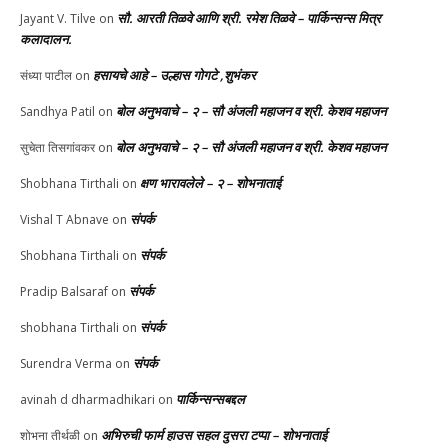
सौ. आरती तिळवे आणि श्री. रमेश तिळवे – पार्किन्सन्स मित्र
Jayant V. Tilve
on
कलादालन.
हसायचे आहे – उल्हास गोगटे ,शुभंकर
संध्या पाटील
on
बोल अनुभवाचे – २ – सौ अंजली महाजन व श्री. केशव महाजन
Sandhya Patil
on
बोल अनुभवाचे – २ – सौ अंजली महाजन व श्री. केशव महाजन
सुचेता तिसगांवकर
on
क्षण भारावलेले – २ – शोभनाताई
Shobhana Tirthali
on
संपर्क
Vishal T Abnave
on
संपर्क
Shobhana Tirthali
on
संपर्क
Pradip Balsaraf
on
संपर्क
shobhana Tirthali
on
संपर्क
Surendra Verma
on
पार्किन्सन्सबद्दल
avinah d dharmadhikari
on
अभिरुची फार्म हाउस सहल दुसरा टप्पा – शोभनाताई
शोभना तीर्थळी
on