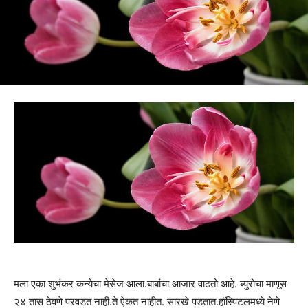
मला एका शुभंकर कन्येचा मेसेज आला.बाबांचा आजार वाढतो आहे. ब्युरोचा माणूस
२४ तास ठेवणे परवडत नाही.ते ऐकत नाहीत. सारखे पडतात.हॉस्पिटलमध्ये नेणे