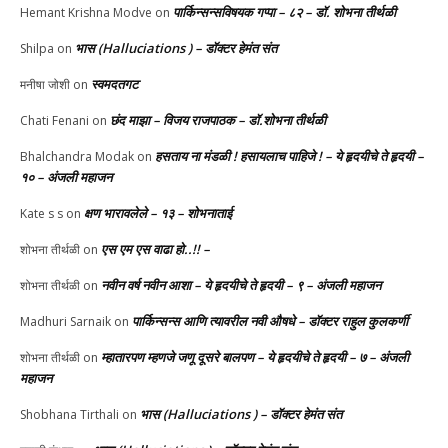
पार्किन्सन्सविषयक गप्पा – ८२ – डॉ. शोभना तीर्थळी
Hemant Krishna Modve
on
भास (Halluciations ) – डॉक्टर हेमंत संत
Shilpa
on
स्वमदतगट
मनीषा जोशी
on
छंद माझा – विजय राजपाठक – डॉ.शोभना तीर्थळी
Chati Fenani
on
हसताय ना मंडळी‌ ! हसायलाच पाहिजे ! – ये हृदयीचे ते हृदयी –
Bhalchandra Modak
on
१० – अंजली महाजन
क्षण भारावलेले – १३ – शोभनाताई
Kate s s
on
एस एम एस वाढा हो..!! –
शोभना तीर्थळी
on
नवीन वर्ष नवीन आशा – ये हृदयीचे ते हृदयी – ९ – अंजली महाजन
शोभना तीर्थळी
on
पार्किन्सन्स आणि त्यावरील नवी औषधे – डॉक्टर राहुल कुलकर्णी
Madhuri Sarnaik
on
म्हातारपण म्हणजे जणू दूसरे बालपण – ये हृदयीचे ते हृदयी – ७ – अंजली
शोभना तीर्थळी
on
महाजन
भास (Halluciations ) – डॉक्टर हेमंत संत
Shobhana Tirthali
on