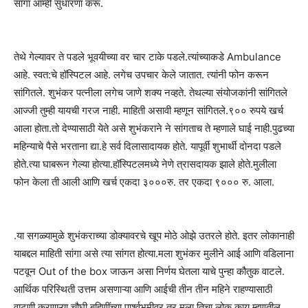
सांगा आम्ही सुधारणा करू.
तेथे गेल्यावर ते पडले भूवयीच्या वर चार टाके पडले.त्यांच्याकडे Ambulance
आहे. स्वत:चे हॉस्पिटल आहे. लगेच उपचार केले जातात. त्यांनी फोन करून
सांगितले. शुभंकर पत्नीला लगेच जाणे शक्य नव्हते. तेथल्या संयोजकांनी सांगितले
आज्जी तुम्ही यायची गरज नाही. माहिती असावी म्हणून सांगितले.९०० रुपये खर्च
आला होता.तो देण्यासाठी येते असे शुभंकराने ने सांगताच ते म्हणाले घाई नाही.पुढच्या
महिन्याचे पैसे भरताना द्या.हे सर्व दिलासादायक होते. यापूर्वी शुभार्थी दोनदा पडले
होते.त्या घाबरून गेल्या होत्या.हॉस्पिटलमध्ये नेणे त्रासदायक झाले होते.मुलीला
फोन केला ती आली आणि खर्च एकदा ३०००रु. तर एकदा ९००० रु. आला.
.या सगळ्यामुळे शुभंकराच्या डोक्यावरचे खूप मोठे ओझे उतरले होते. इतर लोकानाही
याबद्दल माहिती सांगा असे त्या सांगत होत्या.मला शुभंकर मुलीने आई आणि वडिलाना
पटवून Out of the box जाऊन असा निर्णय घेतला याचे पुन्हा कौतुक वाटले.
आर्थिक परिस्थिती उत्तम असणाऱ्या आणि आईची तीन तीन महिने राहण्यासाठी
वाटणी करणाऱ्या चौघी बहिणींच्या पार्श्वभूमीवर तर मला तिचा लोक काय म्हणतील