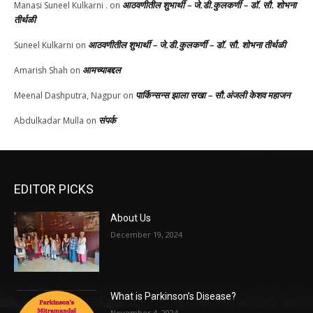
आठवणीतील शुभार्थी – जे.डी.कुलकर्णी – डॉ. सौ. शोभना
Manasi Suneel Kulkarni .
on
तीर्थळी
आठवणीतील शुभार्थी – जे.डी.कुलकर्णी – डॉ. सौ. शोभना तीर्थळी
Suneel Kulkarni
on
आमच्याबद्दल
Amarish Shah
on
पार्किन्सन्स झाला सखा – सौ.अंजली केशव महाजन
Meenal Dashputra, Nagpur
on
संपर्क
Abdulkadar Mulla
on
EDITOR PICKS
About Us
December 19, 2024
What is Parkinson’s Disease?
November 4, 2024