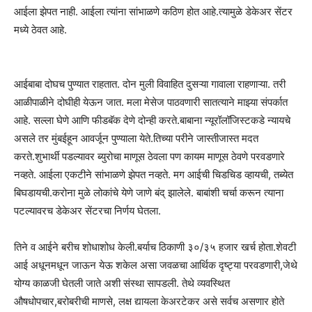
आईला झेपत नाही. आईला त्यांना सांभाळणे कठिण होत आहे.त्यामुळे डेकेअर सेंटर
मध्ये ठेवत आहे.
आईबाबा दोघच पुण्यात राहतात. दोन मुली विवाहित दुसऱ्या गावाला राहणाऱ्या. तरी
आळीपाळीने दोघीही येऊन जात. मला मेसेज पाठवणारी सातत्याने माझ्या संपर्कात
आहे. सल्ला घेणे आणि फीडबॅक देणे दोन्ही करते.बाबाना न्यूरॉलॉजिस्टकडे न्यायचे
असले तर मुंबईहून आवर्जून पुण्याला येते.तिच्या परीने जास्तीजास्त मदत
करते.शुभार्थी पडल्यावर ब्युरोचा माणूस ठेवला पण कायम माणूस ठेवणे परवडणारे
नव्हते. आईला एकटीने सांभाळणे झेपत नव्हते. मग आईची चिडचिड व्हायची, तब्येत
बिघडायची.करोना मुळे लोकांचे येणे जाणे बंद् झालेले. बाबांशी चर्चा करून त्याना
पटल्यावरच डेकेअर सेंटरचा निर्णय घेतला.
तिने व आईने बरीच शोधाशोध केली.बर्याच ठिकाणी ३०/३५ हजार खर्च होता.शेवटी
आई अधूनमधून जाऊन येऊ शकेल असा जवळचा आर्थिक दृष्ट्या परवडणारी,जेथे
योग्य काळजी घेतली जाते अशी संस्था सापडली. तेथे व्यवस्थित
औषधोपचार,बरोबरीची माणसे, लक्ष द्यायला केअरटेकर असे सर्वच असणार होते