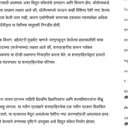
रीरासाठी अवश्यक अशा विद्युत संकेतांचे उत्पादन आणि वितरण होय. थॅलॅमसकडे
Su
ीच्या काळात लक्षात आले की, थॅलॅमसमध्ये जाऊन काही विशिष्ठ पेशी नष्ट केल्या
या आता केली जात नाही, कारण एकोणीसशे सत्तरच्या दशकात त्याच्यापेक्षा अधिक
av
पॅलीड्स या पेशीच्या समुहाशी निगडीत होती.
शोभ
विभाग. व्हॉलंटरी मुव्हमेंट म्हणजे जाणूनबुजून केलेल्या हालचालीशी याचा
शोभ
ाच्या (सर्जन्सच्या) लक्षात आले की, शस्त्रक्रीया करून ग्लोबस
शोभ
ा या दोन्ही लक्षणाना नियत्रीत करता येते. या शस्त्रक्रियेद्वारा हजारो
मध
्या मंदपणावर या शस्त्रक्रियेचा परिणाम
av
P.
शोभ
तीर
्दल जरा जास्त प्रगल्भ माहिती वैद्यकीय वैज्ञानिकांना आणि शल्यविशारदांना मीळू
ह वाहू लागला. या नवीन प्रवाहाने शस्त्रक्रियेचा एक नवीन प्रकार विकसित
P
ाते. या प्रकारात मेंदूत असलेल्या पेशींना नष्ट करण्याऐवजी आपल्याला हव्या
अश
केल्याने रुग्णाच्या दृष्टिने उपयुक्त असे विद्युत संकेत निर्माण होतात.
तीर