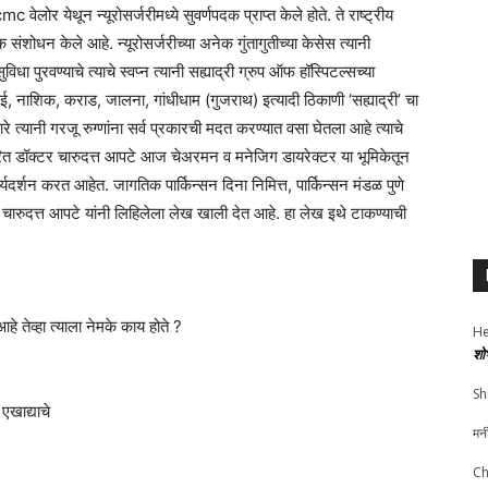
नी cmc वेलोर येथून न्यूरोसर्जरीमध्ये सुवर्णपदक प्राप्त केले होते. ते राष्ट्रीय
क संशोधन केले आहे. न्यूरोसर्जरीच्या अनेक गुंतागुतीच्या केसेस त्यानी
विधा पुरवण्याचे त्याचे स्वप्न त्यानी सह्याद्री ग्रुप ऑफ हॉस्पिटल्सच्या
ंबई, नाशिक, कराड, जालना, गांधीधाम (गुजराथ) इत्यादी ठिकाणी ‘सह्याद्री’ चा
रे त्यानी गरजू रुग्णांना सर्व प्रकारची मदत करण्यात वसा घेतला आहे त्याचे
ारित डॉक्टर चारुदत्त आपटे आज चेअरमन व मनेजिग डायरेक्टर या भूमिकेतून
यदर्शन करत आहेत. जागतिक पार्किन्सन दिना निमित्त, पार्किन्सन मंडळ पुणे
 . चारुदत्त आपटे यांनी लिहिलेला लेख खाली देत आहे. हा लेख इथे टाकण्याची
हे तेव्हा त्याला नेमके काय होते ?
He
शो
Sh
 एखाद्याचे
मन
Ch