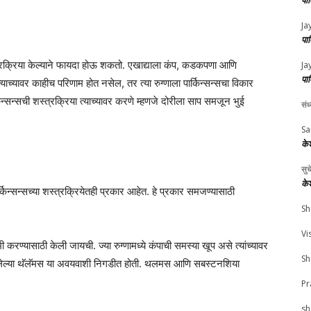
पा
Ja
पा
स्त्रक्रिया केल्याने फायदा होऊ शकतो. एखाद्याला कंप, कडकपणा आणि
Ja
पा
याच्यावर काहीच परिणाम होत नसेल, तर त्या रुग्णाला पार्किन्सन्सचा विकार
न्सन्सची शस्त्रक्रिया त्याच्यावर करणे म्हणजे दोरीला साप समजून भुई
संध
Sa
के
सु
के
्किन्सन्सच्या शस्त्रक्रियेतही प्रकार आहेत. हे प्रकार समजण्यासाठी
Sh
Vi
मी करण्यासाठी केली जायची. ज्या रुग्णामध्ये कंपाची समस्या खूप असे त्यांच्यावर
Sh
त असलेल्या थॅलॅमस या अवयवाशी निगडीत होती. थलमस आणि सबस्टनशिया
Pr
sh