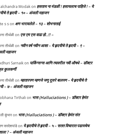
हसताय ना मंडळी‌ ! हसायलाच पाहिजे ! – ये
alchandra Modak
on
दयीचे ते हृदयी – १० – अंजली महाजन
क्षण भारावलेले – १३ – शोभनाताई
te s s
on
एस एम एस वाढा हो..!! –
ना तीर्थळी
on
नवीन वर्ष नवीन आशा – ये हृदयीचे ते हृदयी – ९ –
ना तीर्थळी
on
जली महाजन
पार्किन्सन्स आणि त्यावरील नवी औषधे – डॉक्टर
dhuri Sarnaik
on
हुल कुलकर्णी
म्हातारपण म्हणजे जणू दूसरे बालपण – ये हृदयीचे ते
ना तीर्थळी
on
दयी – ७ – अंजली महाजन
भास (Halluciations ) – डॉक्टर हेमंत
obhana Tirthali
on
त
भास (Halluciations ) – डॉक्टर हेमंत संत
ाली कुंभार
on
ये हृदयीचे ते हृदयी – ५ – सतत विचारात पडायचेच
ण सरदेशपांडे
on
ाला ? – अंजली महाजन