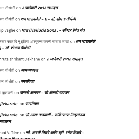
८ जानेवारी २०१८ सभावृत्त
ना तीर्थाली
on
क्षण भारावलेले – ६ – डॉ. शोभना तीर्थळी
ना तीर्थळी
on
भास (Halluciations ) – डॉक्टर हेमंत संत
lip vaghe
on
क्षण भारावलेले
ानेश्वर पवार दि नु इंडिया आश्यूरन्स कंपनी सातारा शाखा
on
६ – डॉ. शोभना तीर्थळी
८ जानेवारी २०१८ सभावृत्त
ruta shrikant Dekhane
on
आमच्याबद्दल
ना तीर्थळी
on
स्मरणिका
ना तीर्थळी
on
बाप्पाचे आगमन – सौ अंजली महाजन
्पा कुलकर्णी
on
jivkarale
स्मरणिका
on
jivkarale
सौ.आशा नाडकर्णी – पार्किन्सन्स मित्रमंडळ
on
ादालन
सौ. आरती तिळवे आणि श्री. रमेश तिळवे –
yant V. Tilve
on