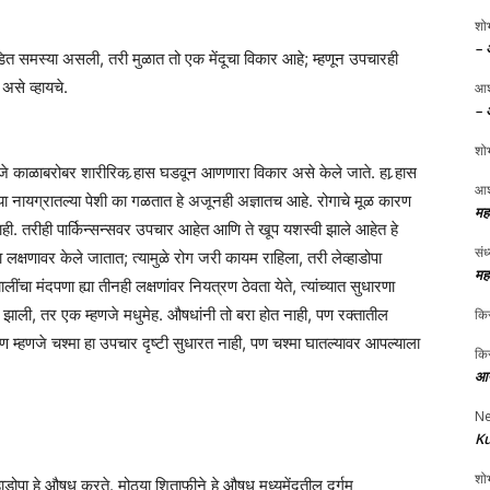
शोभ
– 
गडित समस्या असली, तरी मुळात तो एक मेंदूचा विकार आहे; म्हणून उपचारही
असे व्हायचे.
आश
– 
शोभ
णजे काळाबरोबर शारीरिक र्‍हास घडवून आणणारा विकार असे केले जाते. हा र्‍हास
आश
या नायग्रातल्या पेशी का गळतात हे अजूनही अज्ञातच आहे. रोगाचे मूळ कारण
मह
ही. तरीही पार्किन्सन्सवर उपचार आहेत आणि ते खूप यशस्वी झाले आहेत हे
संध
क्षणावर केले जातात; त्यामुळे रोग जरी कायम राहिला, तरी लेव्हाडोपा
मह
ा मंदपणा ह्या तीनही लक्षणांवर नियत्रण ठेवता येते, त्यांच्यात सुधारणा
 झाली, तर एक म्हणजे मधुमेह. औषधांनी तो बरा होत नाही, पण रक्तातील
किर
ण म्हणजे चश्मा हा उपचार दृष्टी सुधारत नाही, पण चश्मा घातल्यावर आपल्याला
किर
आप
Ne
Ku
शोभ
डोपा हे औषध करते. मोठया शिताफीने हे औषध मध्यमेंदूतील दुर्गम