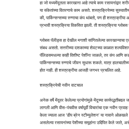
हा जो मध्यमेंदूतला कारखाना आहे त्याचे काम रसायनांद्वार श
या संकेतांच्या वितरणाचे काम असते. शस्त्रक्रियेच्या सुरुवात
की, पार्किन्सन्सच्या रुग्णाचा कंप थांबतो, पण ही शस्त्रक्री
प्रभावी शस्त्रक्रिया विकसित झाली. ती शस्त्रक्रिया ग्लोबस 
ग्लोबस पॅलीड्स हा देखील मगाशी सांगितलेल्या कारखान्याचा एक 
संबध असतो. सत्तरीच्या दशकाच्या शेवटच्या काळात शल्यविशारद
पॅलिडसमधल्या काही विशीष्ट पेशींना जाळले, तर कंप आणि कडकपण
पार्किन्सन्सच्या रुग्णाचे जीवन सुधारू शकले. मात्र हालचालीच
होत नाही. ही शस्त्रक्रीया आजही जगभर प्रचलित आहे.
शस्त्रक्रियेची नवीन वाटचाल
अनेक वर्षे मेंदूवर केलेल्या प्रयोगांमुळे मेंदूच्या कार्यपद्धतीबद
लागली आणि वीस-पंचवीस वर्षापूर्वी विचारांचा एक नवीन प्रवा
केला ज्याला आज ‘डीप ब्रेन स्टीम्युलेशन’ या नावाने ओळखले ज
असलेल्या रसायनांच्या पेशीच्या समूहांना उद्दिपित केले जाते, असे 