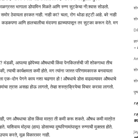
काळग्रस्त भागाला डोपामिन मिळते आणि रुग्ण सुटकेचा नी:श्वास सोडतो.
शोभ
्श समोर ठेवायला हरकत नाही. नाही का? चला, रोग थोडा हट्टी आहे. बरे नाही
शोभ
प, कडकपणा आणि हालचालीचा मंदपणा ह्याच्यापासून तर सुटका करून देते. मग
Di
ज्ञ
– 
Am
ा? मंडळी, आपल्या झोपेच्या औषधाची किंवा पेनकिलर्सची जी शोकगाथा तीच
शोभ
, त्याची कार्यक्षमता कमी होते. मग त्यांना जास्त परिणामकारक बनवायला
्याला एक-दोन पेगने काय नशा चढणार हो ! औषधाचे डोस वाढवल्यावर औषधाचे
शोभ
णामांचा त्रास असह्य होऊ लागतो, तेव्हा शस्त्रक्रियेचा विचार करावा लागतो.
पुष
ra
ra
नाही, पण औषधाचा डोस किंवा मात्रा ती कमी करू शकते. औषध कमी मात्रेत
कल
याशिवाय मोठ्या (हाय) डोसाच्या दुष्परिणामांपासून रुग्णाची मुक्तता होते.
Ja
च उपाय करते, मूळ विकारावर नाही.