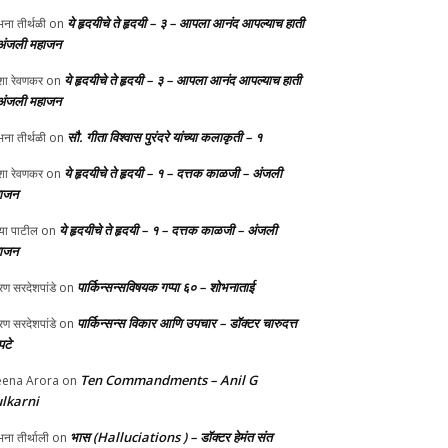
ये हृदयीचे ते हृदयी – ३ – आपला आनंद आपल्याच हाती
ना तीर्थळी
on
अंजली महाजन
ये हृदयीचे ते हृदयी – ३ – आपला आनंद आपल्याच हाती
ा रेवणकर
on
अंजली महाजन
सौ. गीता विश्वास पुरंदरे यांच्या कलाकृती – १
ना तीर्थळी
on
ये हृदयीचे ते हृदयी – १ – दत्तक काळजी – अंजली
ा रेवणकर
on
ाजन
ये हृदयीचे ते हृदयी – १ – दत्तक काळजी – अंजली
्या पाटील
on
ाजन
पार्किन्सन्सविषयक गप्पा ६० – शोभनाताई
ण सरदेशपांडे
on
पार्किन्सन्स विकार आणि उपचार – डॉक्टर चारुदत्त
ण सरदेशपांडे
on
टे
Ten Commandments – Anil G
ena Arora
on
lkarni
भास (Halluciations ) – डॉक्टर हेमंत संत
ना तीर्थाली
on