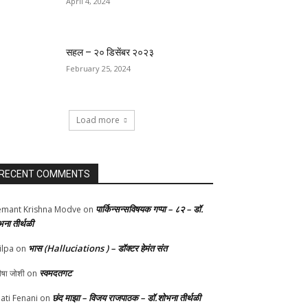
April 4, 2024
सहल – २० डिसेंबर २०२३
February 25, 2024
Load more
RECENT COMMENTS
पार्किन्सन्सविषयक गप्पा – ८२ – डॉ.
mant Krishna Modve
on
भना तीर्थळी
भास (Halluciations ) – डॉक्टर हेमंत संत
ilpa
on
स्वमदतगट
ीषा जोशी
on
छंद माझा – विजय राजपाठक – डॉ.शोभना तीर्थळी
ati Fenani
on