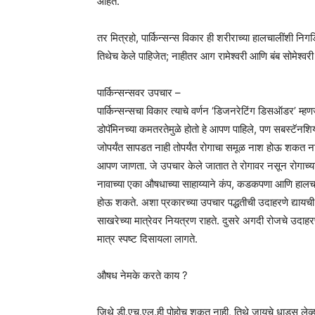
आहेत.
तर मित्रहो, पार्किन्सन्स विकार ही शरीराच्या हालचालींशी नि
तिथेच केले पाहिजेत; नाहीतर आग रामेश्वरी आणि बंब सोमेश्वरी 
पार्किन्सन्सवर उपचार –
पार्किन्सन्सचा विकार त्याचे वर्णन ‘डिजनरेटिंग डिसऑडर’ म्ह
डोपॅमिनच्या कमतरतेमुळे होतो हे आपण पाहिले, पण सबस्टॅनशि
जोपर्यंत सापडत नाही तोपर्यंत रोगाचा समूळ नाश होऊ शकत ना
आपण जाणता. जे उपचार केले जातात ते रोगावर नसून रोगाच्या ल
नावाच्या एका औषधाच्या साहाय्याने कंप, कडकपणा आणि हालचालींच
होऊ शकते. अशा प्रकारच्या उपचार पद्धतीची उदाहरणे द्यायची
साखरेच्या मात्रेवर नियत्रण राहते. दुसरे अगदी रोजचे उदाहर
मात्र स्पष्ट दिसायला लागते.
औषध नेमके करते काय ?
जिथे डी.एच.एल.ही पोहोचू शकत नाही, तिथे जायचे धाडस लेव्हा