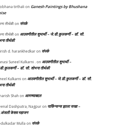
Ganesh Paintings by Bhushana
obhana tirthali
on
ise
संपर्क
ना तीर्थळी
on
आठवणीतील शुभार्थी – जे.डी.कुलकर्णी – डॉ. सौ.
ना तीर्थळी
on
भना तीर्थळी
संपर्क
irish d. harankhedkar
on
आठवणीतील शुभार्थी –
nasi Suneel Kulkarni .
on
.डी.कुलकर्णी – डॉ. सौ. शोभना तीर्थळी
आठवणीतील शुभार्थी – जे.डी.कुलकर्णी – डॉ. सौ.
neel Kulkarni
on
भना तीर्थळी
आमच्याबद्दल
arish Shah
on
पार्किन्सन्स झाला सखा –
enal Dashputra, Nagpur
on
.अंजली केशव महाजन
संपर्क
dulkadar Mulla
on