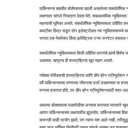
पार्किन्सन्स बाबतीत थॅलॅमसच्या खाली असलेल्या सबथॅलॅमिक न्यु
लक्षणावर चांगले नियत्रण ठेवता येते. सबथालामिक न्युक्लियस
महत्त्वाची भूमिका असते. सबथॅलॅमिक न्युक्लियसला उद्दिपित क
कवटीवर छिद्र पाडून दोन इलेक्ट्रोडस त्या न्युक्लियसमध्ये बस
भागात एक पेसमेकर किंवा इलेक्ट्रिक टन्स जनरेटर बसवला 
सबथॅलॅमिक न्युक्लियसला किती उद्दिपित करायचे ह्याचे हिश
असतात. म्हणूनच ही शस्त्रक्रिया खूप महाग असते.
ग्लोबस पॅलीडसची शस्त्रक्रिया आणि डीप ब्रेन स्टीम्युलेशन या 
वर्षे पार्किन्सन्सच्या रुग्णाच्या जीवनाचा दर्जा उंचावण्यात या 
पन्नास हजारात होते, तर डीप ब्रेन स्टीम्युलेशनसाठी सात-आ
आपल्या डोक्यातल्या घडामोडीचा अभ्यास करायला मानवाने खूपच
आपण पार्किन्सन्सच्या लक्षणाशीच झुंजतोय. पार्किन्सन्सच्या व
करूनही काही प्रयोग झाले, पण त्यांना यश आले नाही. तरीसुद्ध
रुग्ण आज पूर्वीपेक्षा कितीतरी जास्त चांगले आयुष्य जगू 