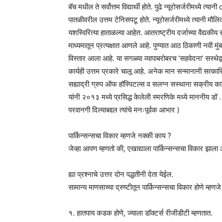
बॅच मधील ते सर्वोत्तम विद्यार्थी होते. पुढे न्यूरोसर्जरीमध्ये त्या
पातळीवरील उत्तम टेनिसपटू होते. न्यूरोसर्जरीमध्ये त्यानी मौलि
यशस्विरित्या हाताळल्या आहेत. आतराष्ट्रीय दर्जाच्या वैद्यकीय सु
माध्यमातून प्रत्यक्षात आणले आहे. पुण्यात आठ ठिकाणी नवी मु
विस्तार आला आहे. या सगळ्या व्यापाबरोबरच ‘सहवेदना’ सस्थेद्वा
कार्यही उत्तम प्रकारे चालू आहे. अनेक मान सन्मानानी सत्क
सह्याद्री ग्रुप ऑफ हॉस्पिटल्स व सलग्न सस्थाना सक्रीय कार्
यांनी २०१३ मध्ये प्रसिद्ध केलेली स्मरणिके मध्ये माननीय डॉ
परवानगी दिल्याबद्दल त्यांचे मनःपूर्वक आभार )
पार्किन्सन्सचा विकार म्हणजे नक्की काय ?
जेव्हा आपण म्हणतो की, एखाद्याला पार्किन्सन्सचा विकार झाला आ
ह्या प्रश्नाचे उत्तर दोन पद्धतीनी देता येईल.
सामान्य माणसाच्या द्रुष्टीतून पार्किन्सन्सचा विकार होणे म्हणजे
१. हातपाय कडक होणे, ज्याला डॉक्टर्स रीजीडीटी म्हणतात.