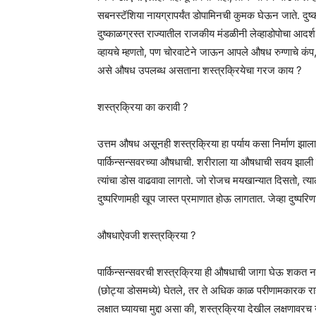
सबनस्टॅशिया नायग्रापर्यंत डोपामिनची कुमक घेऊन जाते. दुष्
दुष्काळग्रस्त राज्यातील राजकीय मंडळीनी लेव्हाडोपोचा आदर
व्हायचे म्हणतो, पण चोरवाटेने जाऊन आपले औषध रुग्णाचे कं
असे औषध उपलब्ध असताना शस्त्रक्रियेचा गरज काय ?
शस्त्रक्रिया का करावी ?
उत्तम औषध असूनही शस्त्रक्रिया हा पर्याय कसा निर्माण झाल
पार्किन्सन्सवरच्या औषधाची. शरीराला या औषधाची सवय झाली की
त्यांचा डोस वाढवावा लागतो. जो रोजच मयखान्यात दिसतो, त
दुष्परिणामही खूप जास्त प्रमाणात होऊ लागतात. जेव्हा दुष्परि
औषधाऐवजी शस्त्रक्रिया ?
पार्किन्सन्सवरची शस्त्रक्रिया ही औषधाची जागा घेऊ शकत 
(छोट्या डोसमध्ये) घेतले, तर ते अधिक काळ परीणामकारक राहते. 
लक्षात घ्यायचा मुद्दा असा की, शस्त्रक्रिया देखील लक्षणावर