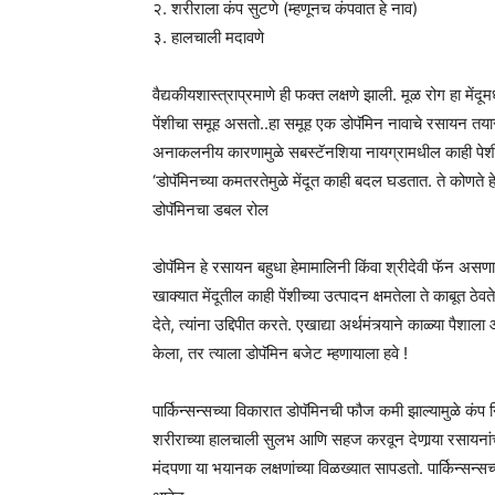
२. शरीराला कंप सुटणे (म्हणूनच कंपवात हे नाव)
३. हालचाली मदावणे
वैद्यकीयशास्त्राप्रमाणे ही फक्त लक्षणे झाली. मूळ रोग हा मेंद
पेंशीचा समूह असतो..हा समूह एक डोपॅमिन नावाचे रसायन तयार
अनाकलनीय कारणामुळे सबस्टॅनशिया नायग्रामधील काही पेशी ग
‘डोपॅमिनच्या कमतरतेमुळे मेंदूत काही बदल घडतात. ते कोणते
डोपॅमिनचा डबल रोल
डोपॅमिन हे रसायन बहुधा हेमामालिनी किंवा श्रीदेवी फॅन 
खाक्यात मेंदूतील काही पेंशीच्या उत्पादन क्षमतेला ते काबूत ठे
देते, त्यांना उद्दिपीत करते. एखाद्या अर्थमंत्र्याने काळ्या पैश
केला, तर त्याला डोपॅमिन बजेट म्हणायाला हवे !
पार्किन्सन्सच्या विकारात डोपॅमिनची फौज कमी झाल्यामुळे कंप 
शरीराच्या हालचाली सुलभ आणि सहज करवून देणार्‍या रसायना
मंदपणा या भयानक लक्षणांच्या विळख्यात सापडतो. पार्किन्सन्