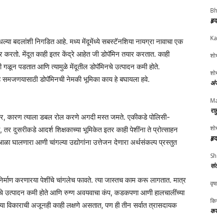
Bh
हृ
Ka
ूमधल्या बदलांशी निगडित आहे. मध्य मेंदूमेंध्ये सबस्टॅनशिया नायग्रा नावाचा एक
 करतो. मेंदूत काही इतर केंद्रे आहेत जी डोपॅमिन तयार करतात. काही
शोभ
ळून पडतात आणि त्यामुळे मेंदूतील डोपॅमिनचे उत्पादन कमी होते.
शोभ
 हे समजणयासाठी डोपॅमिनची नेमकी भूमिका काय हे बघायला हवे.
अं
Ma
रा
असणार, कारण त्याला डबल रोल करणे अगदी मस्त जमते. एकीकडे पोलिसी-
शोभ
वते, तर दुसरीकडे आदर्श शिक्षकाच्या भूमिकेत इतर काही पेशींना ते प्रोत्साहन
हृ
ाला आळा घालणारा आणी चांगल्या उद्योगांना उत्तेजन देणारा अर्थसंकल्प प्रस्तुत
Sh
सं
निर्माण करणारया पेशींचे चांगलेच फावते. त्या जास्तच काम करू लागतात. मात्र
वृष
ंचे उत्पादन कमी होते आणि रुग्ण अवयवाचा कंप, कडकपणा आणी हालचालींच्या
किर
सच्या विकाराची अजूनही काही लक्षणे असतात, पण ही तीन सर्वात त्रासदायक
कश