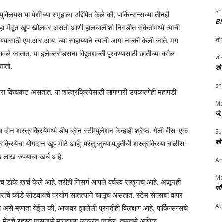
sh
क्लियस या पेशीच्या समूहाला उद्दिपित केले की, पार्किन्सन्सच्या तीनही
Bh
 हा मेंदूत खूप खोलवर असतो आणी हालचालीशी निगडीत संकेतांमध्ये त्याची
शोभ
रण्यासाठी एम.आर.आय. च्या साहाय्याने त्याची जागा नक्की केली जाते. मग
वले जातात. या इलेक्ट्रोडसना विद्दुतशक्ती पुरवण्यासाठी छातीच्या वरील
शोभ
जातो.
शो
sh
ेब जरा किचकट असतात. या शस्त्रक्रियेसाठी लागणारी उपकरणेही महागडी
Ma
जे
दोन शस्त्रक्रियेमध्ये डीप ब्रेन स्टीम्युलेशन केव्हाही श्रेष्ठ. गेली वीस-एक
Su
शो
शस्त्रक्रियेचा योगदान खूप मोठे आहे; परंतु जुन्या पद्धतीची शस्त्रक्रिया चाळीस-
ठ लाख रुपयाचा खर्च आहे.
Am
Me
 डोके खर्च केले आहे. तरीही निसर्ग आपले वर्चस्व राखूनच आहे. अजूनही
सौ
िकाराचे कोडे सोडवायचे प्रयोग सातत्याने चालूच असतात. स्टेम सेल्सचा वापर
Ab
ा असे म्हणता येईल की, आजवर झालेली प्रगतीही विलक्षण आहे. पार्किन्सन्सचे
शकतात. मेंदूचे रहस्य जसजसे मानवाला उकलत जाईल, तसतसे अधिक