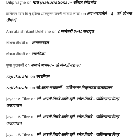
भास (Halluciations ) – डॉक्टर हेमंत संत
Dilip vaghe
on
क्षण भारावलेले – ६ – डॉ. शोभना
ज्ञानेश्वर पवार दि नु इंडिया आश्यूरन्स कंपनी सातारा शाखा
on
तीर्थळी
८ जानेवारी २०१८ सभावृत्त
Amruta shrikant Dekhane
on
आमच्याबद्दल
शोभना तीर्थळी
on
स्मरणिका
शोभना तीर्थळी
on
बाप्पाचे आगमन – सौ अंजली महाजन
पुष्पा कुलकर्णी
on
rajivkarale
स्मरणिका
on
rajivkarale
सौ.आशा नाडकर्णी – पार्किन्सन्स मित्रमंडळ कलादालन
on
सौ. आरती तिळवे आणि श्री. रमेश तिळवे – पार्किन्सन्स मित्र
Jayant V. Tilve
on
कलादालन.
सौ. आरती तिळवे आणि श्री. रमेश तिळवे – पार्किन्सन्स मित्र
Jayant V. Tilve
on
कलादालन.
सौ. आरती तिळवे आणि श्री. रमेश तिळवे – पार्किन्सन्स मित्र
Jayant V. Tilve
on