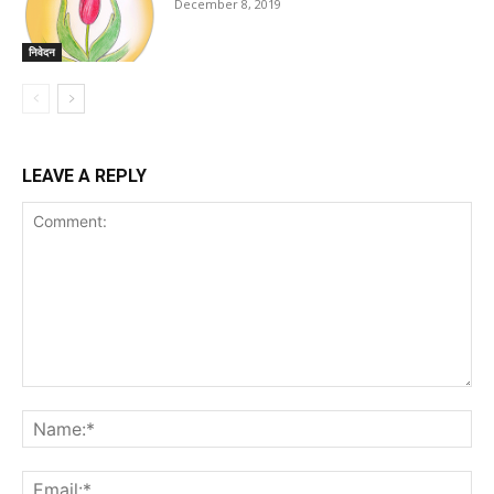
December 8, 2019
निवेदन
LEAVE A REPLY
Comment:
Na
Ema