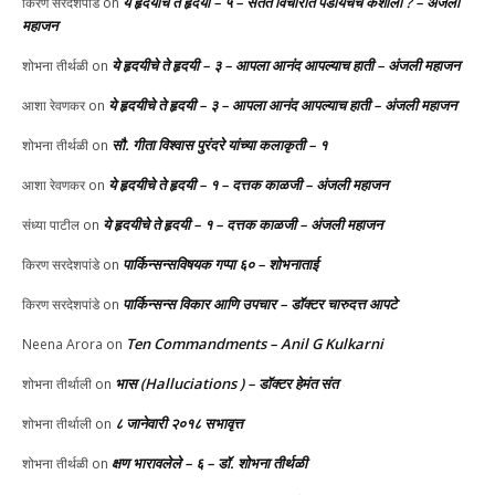
ये हृदयीचे ते हृदयी – ५ – सतत विचारात पडायचेच कशाला ? – अंजली
किरण सरदेशपांडे
on
महाजन
ये हृदयीचे ते हृदयी – ३ – आपला आनंद आपल्याच हाती – अंजली महाजन
शोभना तीर्थळी
on
ये हृदयीचे ते हृदयी – ३ – आपला आनंद आपल्याच हाती – अंजली महाजन
आशा रेवणकर
on
सौ. गीता विश्वास पुरंदरे यांच्या कलाकृती – १
शोभना तीर्थळी
on
ये हृदयीचे ते हृदयी – १ – दत्तक काळजी – अंजली महाजन
आशा रेवणकर
on
ये हृदयीचे ते हृदयी – १ – दत्तक काळजी – अंजली महाजन
संध्या पाटील
on
पार्किन्सन्सविषयक गप्पा ६० – शोभनाताई
किरण सरदेशपांडे
on
पार्किन्सन्स विकार आणि उपचार – डॉक्टर चारुदत्त आपटे
किरण सरदेशपांडे
on
Ten Commandments – Anil G Kulkarni
Neena Arora
on
भास (Halluciations ) – डॉक्टर हेमंत संत
शोभना तीर्थाली
on
८ जानेवारी २०१८ सभावृत्त
शोभना तीर्थाली
on
क्षण भारावलेले – ६ – डॉ. शोभना तीर्थळी
शोभना तीर्थळी
on