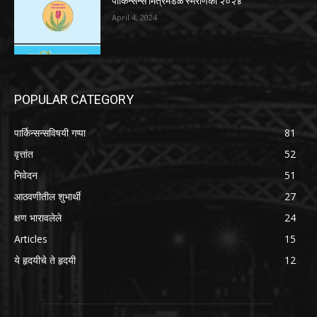
पार्किन्सन्स मित्रमंडळ स्मरणिका २०२४
April 4, 2024
POPULAR CATEGORY
पार्किन्सन्सविषयी गप्पा
81
वृत्तांत
52
निवेदन
51
आठवणीतील शुभार्थी
27
क्षण भारावलेले
24
Articles
15
ये हृदयीचे ते हृदयी
12