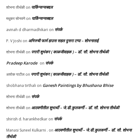
पार्किन्सन्सबद्दल
शोभना तीर्थळी
on
पार्किन्सन्सबद्दल
मधुकर सोनवणे
on
संपर्क
avinah d dharmadhikari
on
अभिरुची फार्म हाउस सहल दुसरा टप्पा – शोभनाताई
P. V Joshi
on
पगारी शुभंकर ( काळजीवाहक ) – डॉ. सौ. शोभना तीर्थळी
शोभना तीर्थळी
on
Pradeep Karode
संपर्क
on
पगारी शुभंकर ( काळजीवाहक ) – डॉ. सौ. शोभना तीर्थळी
अशोक पाटील
on
Ganesh Paintings by Bhushana Bhise
shobhana tirthali
on
संपर्क
शोभना तीर्थळी
on
आठवणीतील शुभार्थी – जे.डी.कुलकर्णी – डॉ. सौ. शोभना तीर्थळी
शोभना तीर्थळी
on
संपर्क
shirish d. harankhedkar
on
आठवणीतील शुभार्थी – जे.डी.कुलकर्णी – डॉ. सौ. शोभना
Manasi Suneel Kulkarni .
on
तीर्थळी