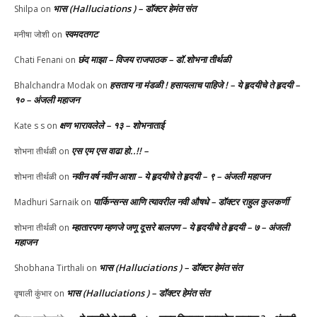
भास (Halluciations ) – डॉक्टर हेमंत संत
Shilpa
on
स्वमदतगट
मनीषा जोशी
on
छंद माझा – विजय राजपाठक – डॉ.शोभना तीर्थळी
Chati Fenani
on
हसताय ना मंडळी‌ ! हसायलाच पाहिजे ! – ये हृदयीचे ते हृदयी –
Bhalchandra Modak
on
१० – अंजली महाजन
क्षण भारावलेले – १३ – शोभनाताई
Kate s s
on
एस एम एस वाढा हो..!! –
शोभना तीर्थळी
on
नवीन वर्ष नवीन आशा – ये हृदयीचे ते हृदयी – ९ – अंजली महाजन
शोभना तीर्थळी
on
पार्किन्सन्स आणि त्यावरील नवी औषधे – डॉक्टर राहुल कुलकर्णी
Madhuri Sarnaik
on
म्हातारपण म्हणजे जणू दूसरे बालपण – ये हृदयीचे ते हृदयी – ७ – अंजली
शोभना तीर्थळी
on
महाजन
भास (Halluciations ) – डॉक्टर हेमंत संत
Shobhana Tirthali
on
भास (Halluciations ) – डॉक्टर हेमंत संत
वृषाली कुंभार
on