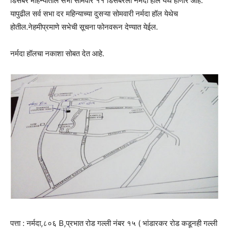
डिसेंबर महिन्यातील सभा सोमवार ११ डिसेंबरला नर्मदा हॉल येथे होणार आहे.
यापुढील सर्व सभा दर महिन्याच्या दुसऱ्या सोमवारी नर्मदा हॉल येथेच
होतील.नेहमीप्रमाणे सभेची सूचना फोनवरून देण्यात येईल.
नर्मदा हॉलचा नकाशा सोबत देत आहे.
पत्ता : नर्मदा,८०६ B,प्रभात रोड गल्ली नंबर १५ ( भांडारकर रोड कडूनही गल्ली