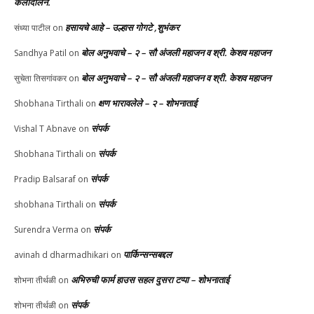
कलादालन.
हसायचे आहे – उल्हास गोगटे ,शुभंकर
संध्या पाटील
on
बोल अनुभवाचे – २ – सौ अंजली महाजन व श्री. केशव महाजन
Sandhya Patil
on
बोल अनुभवाचे – २ – सौ अंजली महाजन व श्री. केशव महाजन
सुचेता तिसगांवकर
on
क्षण भारावलेले – २ – शोभनाताई
Shobhana Tirthali
on
संपर्क
Vishal T Abnave
on
संपर्क
Shobhana Tirthali
on
संपर्क
Pradip Balsaraf
on
संपर्क
shobhana Tirthali
on
संपर्क
Surendra Verma
on
पार्किन्सन्सबद्दल
avinah d dharmadhikari
on
अभिरुची फार्म हाउस सहल दुसरा टप्पा – शोभनाताई
शोभना तीर्थळी
on
संपर्क
शोभना तीर्थळी
on