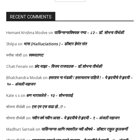
RECENT COMMENTS
पार्किन्सन्सविषयक गप्पा – ८२ – डॉ. शोभना तीर्थळी
Hemant Krishna Modve
on
भास (Halluciations ) – डॉक्टर हेमंत संत
Shilpa
on
स्वमदतगट
मनीषा जोशी
on
छंद माझा – विजय राजपाठक – डॉ.शोभना तीर्थळी
Chati Fenani
on
हसताय ना मंडळी‌ ! हसायलाच पाहिजे ! – ये हृदयीचे ते हृदयी –
Bhalchandra Modak
on
१० – अंजली महाजन
क्षण भारावलेले – १३ – शोभनाताई
Kate s s
on
एस एम एस वाढा हो..!! –
शोभना तीर्थळी
on
नवीन वर्ष नवीन आशा – ये हृदयीचे ते हृदयी – ९ – अंजली महाजन
शोभना तीर्थळी
on
पार्किन्सन्स आणि त्यावरील नवी औषधे – डॉक्टर राहुल कुलकर्णी
Madhuri Sarnaik
on