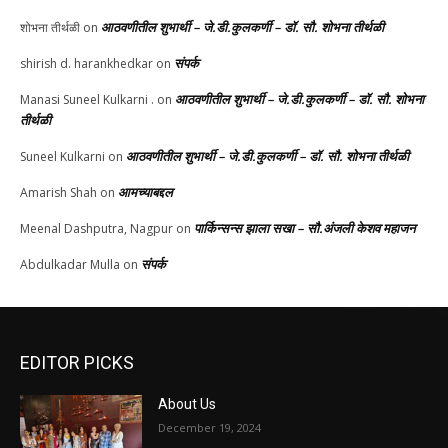
आठवणीतील शुभार्थी – जे.डी.कुलकर्णी – डॉ. सौ. शोभना तीर्थळी
शोभना तीर्थळी
on
संपर्क
shirish d. harankhedkar
on
आठवणीतील शुभार्थी – जे.डी.कुलकर्णी – डॉ. सौ. शोभना
Manasi Suneel Kulkarni .
on
तीर्थळी
आठवणीतील शुभार्थी – जे.डी.कुलकर्णी – डॉ. सौ. शोभना तीर्थळी
Suneel Kulkarni
on
आमच्याबद्दल
Amarish Shah
on
पार्किन्सन्स झाला सखा – सौ.अंजली केशव महाजन
Meenal Dashputra, Nagpur
on
संपर्क
Abdulkadar Mulla
on
EDITOR PICKS
About Us
December 19, 2024