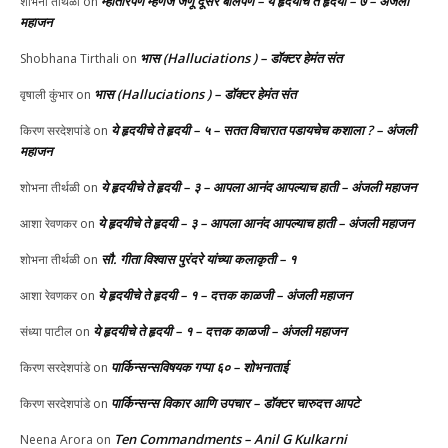
म्हातारपण म्हणजे जणू दूसरे बालपण – ये हृदयीचे ते हृदयी – ७ – अंजली
शोभना तीर्थळी
on
महाजन
भास (Halluciations ) – डॉक्टर हेमंत संत
Shobhana Tirthali
on
भास (Halluciations ) – डॉक्टर हेमंत संत
वृषाली कुंभार
on
ये हृदयीचे ते हृदयी – ५ – सतत विचारात पडायचेच कशाला ? – अंजली
किरण सरदेशपांडे
on
महाजन
ये हृदयीचे ते हृदयी – ३ – आपला आनंद आपल्याच हाती – अंजली महाजन
शोभना तीर्थळी
on
ये हृदयीचे ते हृदयी – ३ – आपला आनंद आपल्याच हाती – अंजली महाजन
आशा रेवणकर
on
सौ. गीता विश्वास पुरंदरे यांच्या कलाकृती – १
शोभना तीर्थळी
on
ये हृदयीचे ते हृदयी – १ – दत्तक काळजी – अंजली महाजन
आशा रेवणकर
on
ये हृदयीचे ते हृदयी – १ – दत्तक काळजी – अंजली महाजन
संध्या पाटील
on
पार्किन्सन्सविषयक गप्पा ६० – शोभनाताई
किरण सरदेशपांडे
on
पार्किन्सन्स विकार आणि उपचार – डॉक्टर चारुदत्त आपटे
किरण सरदेशपांडे
on
Ten Commandments – Anil G Kulkarni
Neena Arora
on