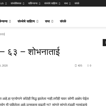
lish
संस्थेविषयक
पार्किन्सन्स
संस्थेचे साहित्य
सभा
संपर्क
किन्सन्स
संस्थेचे साहित्य
सभा
संपर्क
नाताई
पा – ६३ – शोभनाताई
, 2020
435
0
आहे.हा प्रयोगाने कोठेही सिद्ध झालेला नाही.तरीही यावर कोणी आक्षेप घेईल
योग मी पाहिलेला आहे.उत्सुकता वाढली ना? सांगते सांगते.मंडळी नातवंडाचे