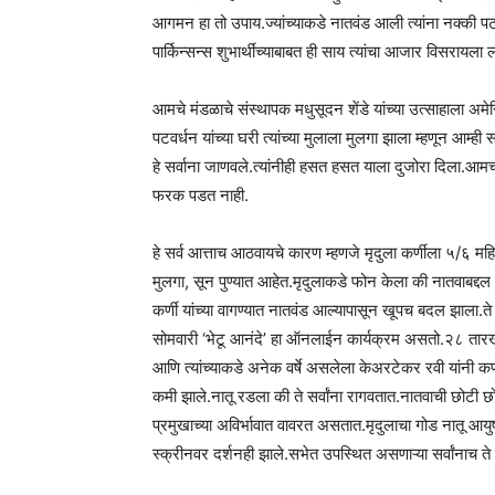
आगमन हा तो उपाय.ज्यांच्याकडे नातवंड आली त्यांना नक्की पट
पार्किन्सन्स शुभार्थींच्याबाबत ही साय त्यांचा आजार विसरायला ला
आमचे मंडळाचे संस्थापक मधुसूदन शेंडे यांच्या उत्साहाला अमे
पटवर्धन यांच्या घरी त्यांच्या मुलाला मुलगा झाला म्हणून आम्
हे सर्वाना जाणवले.त्यांनीही हसत हसत याला दुजोरा दिला.आमच
फरक पडत नाही.
हे सर्व आत्ताच आठवायचे कारण म्हणजे मृदुला कर्णीला ५/६ महि
मुलगा, सून पुण्यात आहेत.मृदुलाकडे फोन केला की नातवाबद्दल 
कर्णी यांच्या वागण्यात नातवंड आल्यापासून खूपच बदल झाला.त
सोमवारी ‘भेटू आनंदे’ हा ऑनलाईन कार्यक्रम असतो.२८ तारखेच्य
आणि त्यांच्याकडे अनेक वर्षे असलेला केअरटेकर रवी यांनी कर्णी
कमी झाले.नातू रडला की ते सर्वांना रागवतात.नातवाची छोटी 
प्रमुखाच्या अविर्भावात वावरत असतात.मृदुलाचा गोड नातू आय
स्क्रीनवर दर्शनही झाले.सभेत उपस्थित असणाऱ्या सर्वांनाच ते