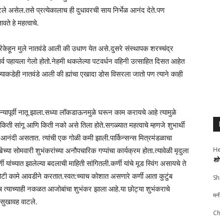
ले असेल.तसे प्रत्येकालाच ही दुधावरची साय निर्भेळ आनंद देते.पण
वते हे महत्वाचे.
रिकेहून मुले नातवंडे आली की उधाण येत असे.दुसरे संस्थापक शरच्चंद्र
ही सर्व पहायला गेलो होतो.नेहमी थकलेल्या पटवर्धन वहिनी उत्साहित दिसत आहेत
्याकडेही नातवंडे आली की ह्यांचा एखादा डोस विसरला जातो पण त्याने काही
न्यापूर्वी नातू झाला.सध्या लॉकडाऊनमुळे घरून काम करायचे आहे त्यामुळे
किती सांगू आणि किती नको असे तिला होते.सगळ्यात महत्वाचे म्हणजे शुभार्थी
े आनंदी असतात. त्यांची एक गोळी कमी झाली.पार्किन्सन्स मित्रमंडळाचा
He
ा सोमवारी शुभंकरांच्या अनौपचारिक गप्पांचा कार्यक्रम होता.त्यावेळी मृदुला
शो
 यांच्यात झालेल्या बदलाची माहिती सांगितली.कर्णी यांचे मूड स्विंग असायचे ते
छोटी कामे आवडीने करतात.स्वत:च्याच कोशात असणारे कर्णी आता कुटुंब
Sh
ुष त्याच्याही नकळत आजोबांचा शुभंकर झाला आहे.या छोट्या शुभंकराचे
मन
 सुखावह वाटले.
Ch