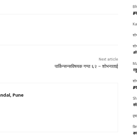
Bh
हृ
Ka
शोभ
शोभ
अं
Next article
Ma
पार्किन्सन्सविषयक गप्पा ६२ – शोभनाताई
रा
शोभ
हृ
ndal, Pune
Sh
सं
वृष
किर
कश