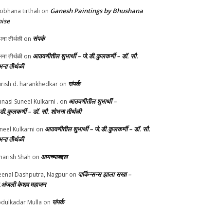
Ganesh Paintings by Bhushana
obhana tirthali
on
ise
संपर्क
ना तीर्थळी
on
आठवणीतील शुभार्थी – जे.डी.कुलकर्णी – डॉ. सौ.
ना तीर्थळी
on
भना तीर्थळी
संपर्क
irish d. harankhedkar
on
आठवणीतील शुभार्थी –
nasi Suneel Kulkarni .
on
.डी.कुलकर्णी – डॉ. सौ. शोभना तीर्थळी
आठवणीतील शुभार्थी – जे.डी.कुलकर्णी – डॉ. सौ.
neel Kulkarni
on
भना तीर्थळी
आमच्याबद्दल
arish Shah
on
पार्किन्सन्स झाला सखा –
enal Dashputra, Nagpur
on
.अंजली केशव महाजन
संपर्क
dulkadar Mulla
on