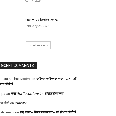
April 4, 2024
सहल – २० डिसेंबर २०२३
February 25, 2024
Load more
RECENT COMMENTS
पार्किन्सन्सविषयक गप्पा – ८२ – डॉ.
mant Krishna Modve
on
भना तीर्थळी
भास (Halluciations ) – डॉक्टर हेमंत संत
ilpa
on
स्वमदतगट
ीषा जोशी
on
छंद माझा – विजय राजपाठक – डॉ.शोभना तीर्थळी
ati Fenani
on