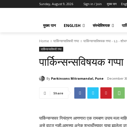
Sunday, August 9, 2026
Sign in / Join
मुख्य पान
Eng
मुख्य पान
ENGLISH
संस्थेविषयक
पार्
Home
पार्किन्सन्सविषयी गप्पा
पार्किन्सन्सविषयक गप्पा - ६३ - शोभ
पार्किन्सन्सविषयी गप्पा
पार्किन्सन्सविषयक गप्
By
Parkinsons Mitramandal, Pune
December 30
Share
पार्किन्सन्सवर नियंत्रण आणणारा एक रामबाण उपाय मला माहित 
असे वाटत नाही.आमच्या अनेक शुभार्थींच्यावर याचा झालेला उप