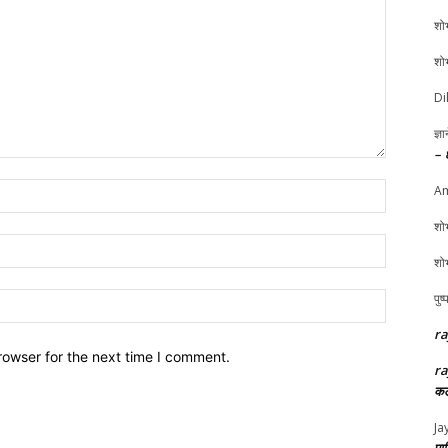
शोभ
शोभ
Di
ज्ञ
– 
Name:*
Am
शोभ
Email:*
शोभ
Website:
पुष
ra
rowser for the next time I comment.
ra
कल
Ja