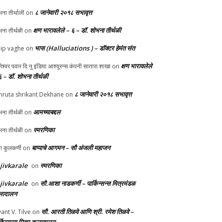
८ जानेवारी २०१८ सभावृत्त
ना तीर्थाली
on
क्षण भारावलेले – ६ – डॉ. शोभना तीर्थळी
ना तीर्थळी
on
भास (Halluciations ) – डॉक्टर हेमंत संत
lip vaghe
on
क्षण भारावलेले
ानेश्वर पवार दि नु इंडिया आश्यूरन्स कंपनी सातारा शाखा
on
६ – डॉ. शोभना तीर्थळी
८ जानेवारी २०१८ सभावृत्त
ruta shrikant Dekhane
on
आमच्याबद्दल
ना तीर्थळी
on
स्मरणिका
ना तीर्थळी
on
बाप्पाचे आगमन – सौ अंजली महाजन
्पा कुलकर्णी
on
jivkarale
स्मरणिका
on
jivkarale
सौ.आशा नाडकर्णी – पार्किन्सन्स मित्रमंडळ
on
ादालन
सौ. आरती तिळवे आणि श्री. रमेश तिळवे –
yant V. Tilve
on