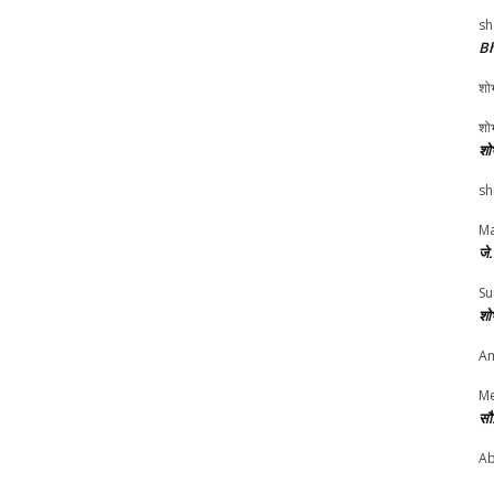
sh
Bh
शोभ
शोभ
शो
sh
Ma
जे
Su
शो
Am
Me
सौ
Ab