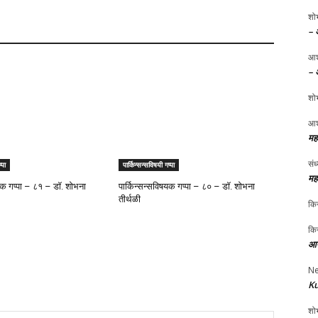
शोभ
– 
आश
– 
शोभ
आश
मह
संध
्पा
पार्किन्सन्सविषयी गप्पा
मह
षयक गप्पा – ८१ – डॉ. शोभना
पार्किन्सन्सविषयक गप्पा – ८० – डॉ. शोभना
तीर्थळी
किर
किर
आप
Ne
Ku
शोभ