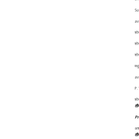
Su
av
शोभ
शोभ
शोभ
मध
av
P.
शोभ
तीर
P
अश
तीर