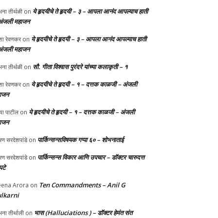
ये हृदयीचे ते हृदयी – ३ – आपला आनंद आपल्याच हाती
ना तीर्थळी
on
अंजली महाजन
ये हृदयीचे ते हृदयी – ३ – आपला आनंद आपल्याच हाती
ा रेवणकर
on
अंजली महाजन
सौ. गीता विश्वास पुरंदरे यांच्या कलाकृती – १
ना तीर्थळी
on
ये हृदयीचे ते हृदयी – १ – दत्तक काळजी – अंजली
ा रेवणकर
on
ाजन
ये हृदयीचे ते हृदयी – १ – दत्तक काळजी – अंजली
्या पाटील
on
ाजन
पार्किन्सन्सविषयक गप्पा ६० – शोभनाताई
ण सरदेशपांडे
on
पार्किन्सन्स विकार आणि उपचार – डॉक्टर चारुदत्त
ण सरदेशपांडे
on
टे
Ten Commandments – Anil G
ena Arora
on
lkarni
भास (Halluciations ) – डॉक्टर हेमंत संत
ना तीर्थाली
on