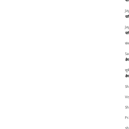
पा
Ja
पा
Ja
पा
संध
Sa
के
सु
के
Sh
Vi
Sh
Pr
sh