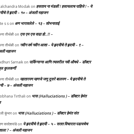
हसताय ना मंडळी‌ ! हसायलाच पाहिजे ! – ये
alchandra Modak
on
दयीचे ते हृदयी – १० – अंजली महाजन
क्षण भारावलेले – १३ – शोभनाताई
te s s
on
एस एम एस वाढा हो..!! –
ना तीर्थळी
on
नवीन वर्ष नवीन आशा – ये हृदयीचे ते हृदयी – ९ –
ना तीर्थळी
on
जली महाजन
पार्किन्सन्स आणि त्यावरील नवी औषधे – डॉक्टर
dhuri Sarnaik
on
हुल कुलकर्णी
म्हातारपण म्हणजे जणू दूसरे बालपण – ये हृदयीचे ते
ना तीर्थळी
on
दयी – ७ – अंजली महाजन
भास (Halluciations ) – डॉक्टर हेमंत
obhana Tirthali
on
त
भास (Halluciations ) – डॉक्टर हेमंत संत
ाली कुंभार
on
ये हृदयीचे ते हृदयी – ५ – सतत विचारात पडायचेच
ण सरदेशपांडे
on
ाला ? – अंजली महाजन