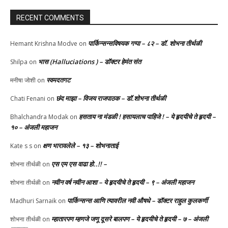
RECENT COMMENTS
पार्किन्सन्सविषयक गप्पा – ८२ – डॉ. शोभना तीर्थळी
Hemant Krishna Modve
on
भास (Halluciations ) – डॉक्टर हेमंत संत
Shilpa
on
स्वमदतगट
मनीषा जोशी
on
छंद माझा – विजय राजपाठक – डॉ.शोभना तीर्थळी
Chati Fenani
on
हसताय ना मंडळी‌ ! हसायलाच पाहिजे ! – ये हृदयीचे ते हृदयी –
Bhalchandra Modak
on
१० – अंजली महाजन
क्षण भारावलेले – १३ – शोभनाताई
Kate s s
on
एस एम एस वाढा हो..!! –
शोभना तीर्थळी
on
नवीन वर्ष नवीन आशा – ये हृदयीचे ते हृदयी – ९ – अंजली महाजन
शोभना तीर्थळी
on
पार्किन्सन्स आणि त्यावरील नवी औषधे – डॉक्टर राहुल कुलकर्णी
Madhuri Sarnaik
on
म्हातारपण म्हणजे जणू दूसरे बालपण – ये हृदयीचे ते हृदयी – ७ – अंजली
शोभना तीर्थळी
on