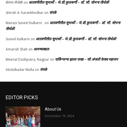
आठवणीतील शुभार्थी – जे.डी.कुलकर्णी – डॉ. सौ. शोभना तीर्थळी
शोभना तीर्थळी
on
संपर्क
shirish d. harankhedkar
on
आठवणीतील शुभार्थी – जे.डी.कुलकर्णी – डॉ. सौ. शोभना
Manasi Suneel Kulkarni .
on
तीर्थळी
आठवणीतील शुभार्थी – जे.डी.कुलकर्णी – डॉ. सौ. शोभना तीर्थळी
Suneel Kulkarni
on
आमच्याबद्दल
Amarish Shah
on
पार्किन्सन्स झाला सखा – सौ.अंजली केशव महाजन
Meenal Dashputra, Nagpur
on
संपर्क
Abdulkadar Mulla
on
EDITOR PICKS
About Us
December 19, 2024