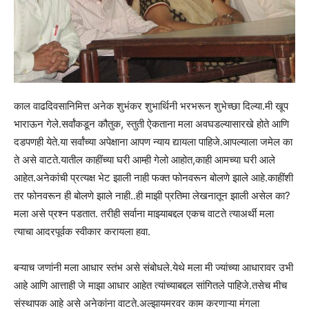
काल वाढदिवसानिमित्त अनेक शुभंकर शुभार्थिनी भरभरून शुभेच्छा दिल्या.मी खूप
भाराऊन गेले.सर्वांकडून कौतुक, स्तुती ऐकताना मला अवघडल्यासारखे होते आणि
दडपणही येते.या सर्वांच्या अपेक्षाना आपण न्याय द्यायला पाहिजे.आपल्याला जमेल का
ते असे वाटते.यातील काहींच्या घरी आम्ही गेलो आहोत,काही आमच्या घरी आले
आहेत.अनेकांची प्रत्यक्ष भेट झाली नाही फक्त फोनवरून बोलणे झाले आहे.काहींशी
तर फोनवरून ही बोलणे झाले नाही..ही माझी प्रतिमा लेखनातून झाली असेल का?
मला असे प्रश्न पडतात. तरीही सर्वाना माझ्याबद्दल एकच वाटते त्याअर्थी मला
त्याचा आदरपूर्वक स्वीकार करायला हवा.
बऱ्याच जणांनी मला आधार स्तंभ असे संबोधले.येथे मला मी ज्यांच्या आधारावर उभी
आहे आणि आत्ताही जे माझा आधार आहेत त्यांच्याबद्दल सांगितले पाहिजे.तसेच मीच
संस्थापक आहे असे अनेकांना वाटते.अल्झायमरवर काम करणाऱ्या मंगला