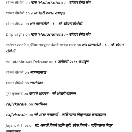
भास (Halluciations ) – डॉक्टर हेमंत संत
शोभना तीर्थाली
on
८ जानेवारी २०१८ सभावृत्त
शोभना तीर्थाली
on
क्षण भारावलेले – ६ – डॉ. शोभना तीर्थळी
शोभना तीर्थळी
on
भास (Halluciations ) – डॉक्टर हेमंत संत
Dilip vaghe
on
क्षण भारावलेले – ६ – डॉ. शोभना
ज्ञानेश्वर पवार दि नु इंडिया आश्यूरन्स कंपनी सातारा शाखा
on
तीर्थळी
८ जानेवारी २०१८ सभावृत्त
Amruta shrikant Dekhane
on
आमच्याबद्दल
शोभना तीर्थळी
on
स्मरणिका
शोभना तीर्थळी
on
बाप्पाचे आगमन – सौ अंजली महाजन
पुष्पा कुलकर्णी
on
rajivkarale
स्मरणिका
on
rajivkarale
सौ.आशा नाडकर्णी – पार्किन्सन्स मित्रमंडळ कलादालन
on
सौ. आरती तिळवे आणि श्री. रमेश तिळवे – पार्किन्सन्स मित्र
Jayant V. Tilve
on
कलादालन.