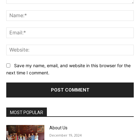
Comment:
Na
Ema
Web
Save my name, email, and website in this browser for the
next time I comment.
MOST POPULAR
About Us
December 19, 2024