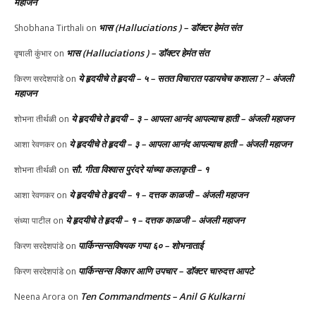
महाजन
भास (Halluciations ) – डॉक्टर हेमंत संत
Shobhana Tirthali
on
भास (Halluciations ) – डॉक्टर हेमंत संत
वृषाली कुंभार
on
ये हृदयीचे ते हृदयी – ५ – सतत विचारात पडायचेच कशाला ? – अंजली
किरण सरदेशपांडे
on
महाजन
ये हृदयीचे ते हृदयी – ३ – आपला आनंद आपल्याच हाती – अंजली महाजन
शोभना तीर्थळी
on
ये हृदयीचे ते हृदयी – ३ – आपला आनंद आपल्याच हाती – अंजली महाजन
आशा रेवणकर
on
सौ. गीता विश्वास पुरंदरे यांच्या कलाकृती – १
शोभना तीर्थळी
on
ये हृदयीचे ते हृदयी – १ – दत्तक काळजी – अंजली महाजन
आशा रेवणकर
on
ये हृदयीचे ते हृदयी – १ – दत्तक काळजी – अंजली महाजन
संध्या पाटील
on
पार्किन्सन्सविषयक गप्पा ६० – शोभनाताई
किरण सरदेशपांडे
on
पार्किन्सन्स विकार आणि उपचार – डॉक्टर चारुदत्त आपटे
किरण सरदेशपांडे
on
Ten Commandments – Anil G Kulkarni
Neena Arora
on