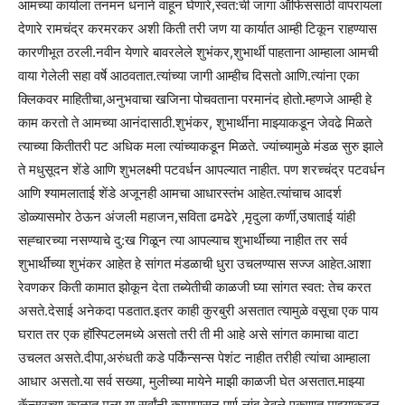
आमच्या कार्याला तनमन धनाने वाहून घेणारे,स्वत:ची जागा ऑफिससाठी वापरायला
देणारे रामचंद्र करमरकर अशी किती तरी जण या कार्यात आम्ही टिकून राहण्यास
कारणीभूत ठरली.नवीन येणारे बावरलेले शुभंकर,शुभार्थी पाहताना आम्हाला आमची
वाया गेलेली सहा वर्षे आठवतात.त्यांच्या जागी आम्हीच दिसतो आणि.त्यांना एका
क्लिकवर माहितीचा,अनुभवाचा खजिना पोचवताना परमानंद होतो.म्हणजे आम्ही हे
काम करतो ते आमच्या आनंदासाठी.शुभंकर, शुभार्थीना माझ्याकडून जेवढे मिळते
त्याच्या कितीतरी पट अधिक मला त्यांच्याकडून मिळते. ज्यांच्यामुळे मंडळ सुरु झाले
ते मधुसूदन शेंडे आणि शुभलक्ष्मी पटवर्धन आपल्यात नाहीत. पण शरच्चंद्र पटवर्धन
आणि श्यामलाताई शेंडे अजूनही आमचा आधारस्तंभ आहेत.त्यांचाच आदर्श
डोळ्यासमोर ठेऊन अंजली महाजन,सविता ढमढेरे ,मृदुला कर्णी,उषाताई यांही
सह्चारच्या नसण्याचे दु:ख गिळून त्या आपल्याच शुभार्थींच्या नाहीत तर सर्व
शुभार्थींच्या शुभंकर आहेत हे सांगत मंडळाची धुरा उचलण्यास सज्ज आहेत.आशा
रेवणकर किती कामात झोकून देता तब्येतीची काळजी घ्या सांगत स्वत: तेच करत
असते.देसाई अनेकदा पडतात.इतर काही कुरबुरी असतात त्यामुळे वसूचा एक पाय
घरात तर एक हॉस्पिटलमध्ये असतो तरी ती मी आहे असे सांगत कामाचा वाटा
उचलत असते.दीपा,अरुंधती कडे पर्किंन्सन्स पेशंट नाहीत तरीही त्यांचा आम्हाला
आधार असतो.या सर्व सख्या, मुलीच्या मायेने माझी काळजी घेत असतात.माझ्या
कॅन्सरच्या काळात मला या सर्वांनी कामापासून पूर्ण लांब ठेवले.एकुणात माझ्याकडून