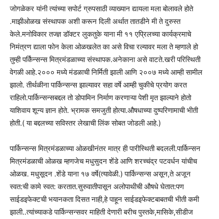
जोगळेकर यांनी त्यांच्या सपोर्ट ग्रुपसाठी व्याख्यान द्यायला मला बोलावले होते
.माझीओळख संस्थापक अशी करून दिली अर्थात तातडीने मी ते दुरुस्त
केले.मनोविकार तज्ज्ञ डॉक्टर लुकतुके याना मी ११ एप्रिलच्या कार्यक्रमाचे
निमंत्रण द्याला फोन केला ओळखलेत का असे विचा रल्यावर मला ते म्हणाले हो
तुम्ही पर्किंन्सन्स मित्रमंडळाच्या संस्थापक.अनेकाना असे वाटते.खरी परिस्थिती
वेगळी आहे.२००० मध्ये मंडळाची निर्मिती झाली आणि २००७ मध्ये आम्ही सामील
झालो. तीर्थळीना पार्किन्सन्स झाल्यावर सहा वर्षे आम्ही चुकीचे प्रयोग करत
राहिलो.पार्किन्सन्सबद्दल तो डोपामिन निर्माण करणाऱ्या पेशी मृत झाल्याने होतो
याशिवाय शून्य ज्ञान होते. भ्रामक समजुती होत्या.औषधाच्या दुष्परिणामाची भीती
होती.( या बद्दलच्या सविस्तर लेखाची लिंक सोबत जोडली आहे.)
पार्किन्सन्स मित्रमंडळाच्या ओळखीनंतर मात्र ही पारीस्थिती बदलली.पार्किन्सन
मित्रमंडळाची ओळख म्हणजेच मधुसुदन शेंडे आणि शरच्चंद्र पटवर्धन यांचीच
ओळख. मधुसूदन .शेंडे याना १७ वर्षे(त्यावेळी.) पार्किन्सन्स असून,ते अजून
स्वत:ची कामे स्वत: करतात.सुरुवातीपासून अलोपाथीची औषधे घेतात:पण
साईडइफेक्टची भयानकता दिसत नाही,हे पाहून साईडइफेक्टबाबतची भीती कमी
झाली..त्यांच्याकडे पार्किन्सन्सवर माहिती देणारी बरीच पुस्तके,मासिके,सीडीज