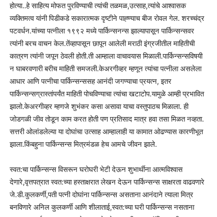
होत्या..हे साहित्य मोफत पुरविण्याची त्यांची तळमळ,उत्साह,त्यांचे आश्वासक
व्यक्तिमत्व यांनी पिडीकडे सकारात्मक दृष्टीने पाह्ण्याच बीज रोवल गेल. शरच्चंद्र
पटवर्धन.यांच्या पत्नीला १९९२ मध्ये पार्किन्सनन्स झाल्यापासून पार्किन्सन्सवर
त्यांनी बरच वाचन केल.तेंव्हापासून छापून आलेली मराठी इंग्रजीतील माहितीची
कात्रण त्यांनी जपून ठेवली होती.ती आम्हाला वाचावयास मिळाली.पार्किन्सन्सविषयी
न घाबरवणारी बरीच माहिती समजली.केअरगीव्हर म्हणून त्यांचा पत्नीला असलेला
आधार आणि पत्नीचा पार्किन्सन्ससह आनंदी जगण्याचा प्रयत्न, इतर
पार्किन्सन्सग्रास्तांपर्यंत माहिती पोचविण्याचा त्यांचा खटाटोप.यामुळे आम्ही प्रभावित
झालो.केअरगीव्हर म्हणजे शुभंकर कसा असावा याचा वस्तुपाठच मिळाला. ही
जोडगळी जीव तोडून काम करत होती पण प्रतिसाद मात्र हवा तसा मिळत नव्हता.
सत्तरी ओलांडलेल्या या दोघांचा उत्साह आम्हालाही या कामात ओढण्यास कारणीभूत
झाला.किंबहुना पार्किन्सन्स मित्रमंडळ हेच आमचे जीवन झाले.
स्वत:चा पार्किन्सन्स विसरून घरोघरी भेटी देऊन शुभार्थीना आत्मविश्वास
देणारे,वृत्तपत्रात स्वत:च्या हस्ताक्षरात लेखन देऊन पार्किन्सन्स साक्षरता वाढवणारे
जे.डी.कुलकर्णी,पती पत्नी दोघांना पार्किन्सन्स असताना आनंदाने त्याला मित्र
बनविणारे अनिल कुलकर्णी आणि शीलाताई,स्वत:च्या घरी पार्किन्सन्स नसताना