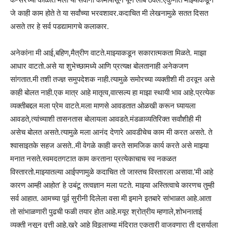
जे काही काम होते ते या सर्वांच्या भरवशावर.कदाचित मी लेखनामुळे सतत दिसत
असते तर हे सर्व पडद्यामागचे कलाकार.
अनेकांना मी आई,बहिण,मैत्रीण वाटते.माझ्याकडून सकारात्मकता मिळते. माझा
आधार वाटतो.असे या शुभेच्छामध्ये आणि प्रत्यक्ष बोलतानाही अनेकजण
सांगतात.मी तशी तज्ज्ञ समुपदेशक नाही.त्यामुळे समोरच्या व्यक्तीशी मी ठरवून असे
काही बोलत नाही.एक मात्र आहे मातृत्व,वात्सल्य हा माझा स्थायी भाव आहे.प्रत्येक
व्यक्तीबद्दल मला प्रेम वाटते.मला माणसे आवडतात ओळखी करून घ्यायला
आवडते,त्यांच्याशी तासनतास बोलायला आवडते.मंडळाव्यतिरिक्त सर्वांशीही मी
असेच बोलत असते.त्यामुळे मला आनंद देणारे आवडीचेच काम मी करत असते. ते
श्वासाइतके सहज असते..मी वेगळे काही करते सामजिक कार्य करते असे माझ्या
मनात नसते.स्वमदतगटात काम करताना प्रत्येकाचाच स्व नकळत
विस्तारतो.माझ्यातल्या आईपणामुळे कदाचित तो जास्तच विस्तारला असावा.’मी आहे
कारण आम्ही आहोत’ हे उबंटू तत्वज्ञान मला पटते. माझ्या अस्तित्वाचे कारणच तुम्ही
सर्व आहात. आमच्या पूर्व सुरीनी दिलेला वसा मी इमाने इतबारे सांभाळत आहे.आता
तो सांभाळणारी पुढची फळी तयार होत आहे.मयूर श्रोत्रीय म्हणाले,शोभनाताई
व्यक्ती नसून वृत्ती आहे.खरे आहे विठ्ठलाच्या मंदिरात एकतारी वाजवणारा ती दुसर्याला