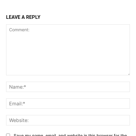
LEAVE A REPLY
Comment:
Na
Ema
Web
Save my name, email, and website in this browser for the