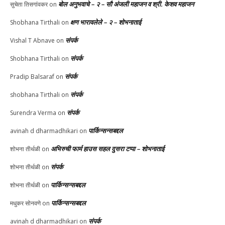
बोल अनुभवाचे – २ – सौ अंजली महाजन व श्री. केशव महाजन
सुचेता तिसगांवकर
on
क्षण भारावलेले – २ – शोभनाताई
Shobhana Tirthali
on
संपर्क
Vishal T Abnave
on
संपर्क
Shobhana Tirthali
on
संपर्क
Pradip Balsaraf
on
संपर्क
shobhana Tirthali
on
संपर्क
Surendra Verma
on
पार्किन्सन्सबद्दल
avinah d dharmadhikari
on
अभिरुची फार्म हाउस सहल दुसरा टप्पा – शोभनाताई
शोभना तीर्थळी
on
संपर्क
शोभना तीर्थळी
on
पार्किन्सन्सबद्दल
शोभना तीर्थळी
on
पार्किन्सन्सबद्दल
मधुकर सोनवणे
on
संपर्क
avinah d dharmadhikari
on