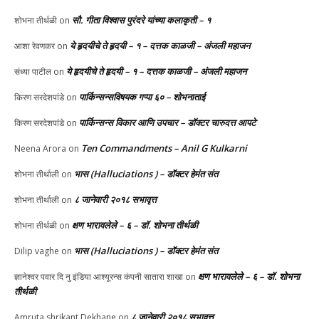
सौ. गीता विश्वास पुरंदरे यांच्या कलाकृती – १
शोभना तीर्थळी
on
ये हृदयीचे ते हृदयी – १ – दत्तक काळजी – अंजली महाजन
आशा रेवणकर
on
ये हृदयीचे ते हृदयी – १ – दत्तक काळजी – अंजली महाजन
संध्या पाटील
on
पार्किन्सन्सविषयक गप्पा ६० – शोभनाताई
किरण सरदेशपांडे
on
पार्किन्सन्स विकार आणि उपचार – डॉक्टर चारुदत्त आपटे
किरण सरदेशपांडे
on
Ten Commandments – Anil G Kulkarni
Neena Arora
on
भास (Halluciations ) – डॉक्टर हेमंत संत
शोभना तीर्थाली
on
८ जानेवारी २०१८ सभावृत्त
शोभना तीर्थाली
on
क्षण भारावलेले – ६ – डॉ. शोभना तीर्थळी
शोभना तीर्थळी
on
भास (Halluciations ) – डॉक्टर हेमंत संत
Dilip vaghe
on
क्षण भारावलेले – ६ – डॉ. शोभना
ज्ञानेश्वर पवार दि नु इंडिया आश्यूरन्स कंपनी सातारा शाखा
on
तीर्थळी
८ जानेवारी २०१८ सभावृत्त
Amruta shrikant Dekhane
on