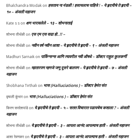
हसताय ना मंडळी‌ ! हसायलाच पाहिजे ! – ये हृदयीचे ते हृदयी –
Bhalchandra Modak
on
१० – अंजली महाजन
क्षण भारावलेले – १३ – शोभनाताई
Kate s s
on
एस एम एस वाढा हो..!! –
शोभना तीर्थळी
on
नवीन वर्ष नवीन आशा – ये हृदयीचे ते हृदयी – ९ – अंजली महाजन
शोभना तीर्थळी
on
पार्किन्सन्स आणि त्यावरील नवी औषधे – डॉक्टर राहुल कुलकर्णी
Madhuri Sarnaik
on
म्हातारपण म्हणजे जणू दूसरे बालपण – ये हृदयीचे ते हृदयी – ७ – अंजली
शोभना तीर्थळी
on
महाजन
भास (Halluciations ) – डॉक्टर हेमंत संत
Shobhana Tirthali
on
भास (Halluciations ) – डॉक्टर हेमंत संत
वृषाली कुंभार
on
ये हृदयीचे ते हृदयी – ५ – सतत विचारात पडायचेच कशाला ? – अंजली
किरण सरदेशपांडे
on
महाजन
ये हृदयीचे ते हृदयी – ३ – आपला आनंद आपल्याच हाती – अंजली महाजन
शोभना तीर्थळी
on
ये हृदयीचे ते हृदयी – ३ – आपला आनंद आपल्याच हाती – अंजली महाजन
आशा रेवणकर
on