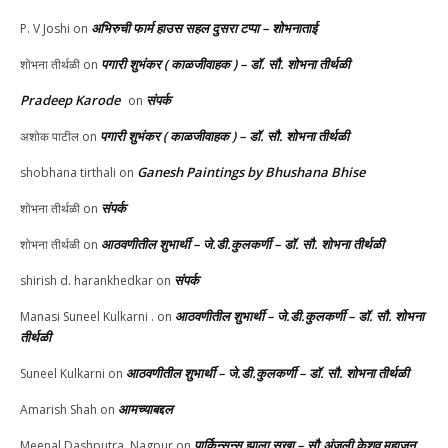
अभिरुची फार्म हाउस सहल दुसरा टप्पा – शोभनाताई
P. V Joshi
on
पगारी शुभंकर ( काळजीवाहक ) – डॉ. सौ. शोभना तीर्थळी
शोभना तीर्थळी
on
Pradeep Karode
संपर्क
on
पगारी शुभंकर ( काळजीवाहक ) – डॉ. सौ. शोभना तीर्थळी
अशोक पाटील
on
Ganesh Paintings by Bhushana Bhise
shobhana tirthali
on
संपर्क
शोभना तीर्थळी
on
आठवणीतील शुभार्थी – जे.डी.कुलकर्णी – डॉ. सौ. शोभना तीर्थळी
शोभना तीर्थळी
on
संपर्क
shirish d. harankhedkar
on
आठवणीतील शुभार्थी – जे.डी.कुलकर्णी – डॉ. सौ. शोभना
Manasi Suneel Kulkarni .
on
तीर्थळी
आठवणीतील शुभार्थी – जे.डी.कुलकर्णी – डॉ. सौ. शोभना तीर्थळी
Suneel Kulkarni
on
आमच्याबद्दल
Amarish Shah
on
पार्किन्सन्स झाला सखा – सौ.अंजली केशव महाजन
Meenal Dashputra, Nagpur
on