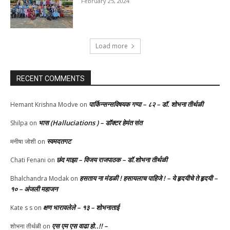
February 25, 2024
Load more
RECENT COMMENTS
पार्किन्सन्सविषयक गप्पा – ८२ – डॉ. शोभना तीर्थळी
Hemant Krishna Modve
on
भास (Halluciations ) – डॉक्टर हेमंत संत
Shilpa
on
स्वमदतगट
मनीषा जोशी
on
छंद माझा – विजय राजपाठक – डॉ.शोभना तीर्थळी
Chati Fenani
on
हसताय ना मंडळी‌ ! हसायलाच पाहिजे ! – ये हृदयीचे ते हृदयी –
Bhalchandra Modak
on
१० – अंजली महाजन
क्षण भारावलेले – १३ – शोभनाताई
Kate s s
on
एस एम एस वाढा हो..!! –
शोभना तीर्थळी
on