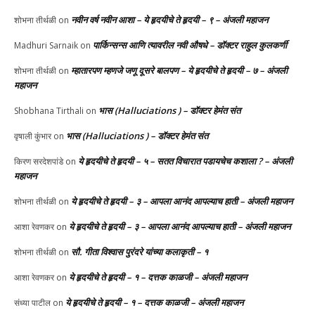
नवीन वर्ष नवीन आशा – ये हृदयीचे ते हृदयी – ९ – अंजली महाजन
शोभना तीर्थळी
on
पार्किन्सन्स आणि त्यावरील नवी औषधे – डॉक्टर राहुल कुलकर्णी
Madhuri Sarnaik
on
म्हातारपण म्हणजे जणू दूसरे बालपण – ये हृदयीचे ते हृदयी – ७ – अंजली
शोभना तीर्थळी
on
महाजन
भास (Halluciations ) – डॉक्टर हेमंत संत
Shobhana Tirthali
on
भास (Halluciations ) – डॉक्टर हेमंत संत
वृषाली कुंभार
on
ये हृदयीचे ते हृदयी – ५ – सतत विचारात पडायचेच कशाला ? – अंजली
किरण सरदेशपांडे
on
महाजन
ये हृदयीचे ते हृदयी – ३ – आपला आनंद आपल्याच हाती – अंजली महाजन
शोभना तीर्थळी
on
ये हृदयीचे ते हृदयी – ३ – आपला आनंद आपल्याच हाती – अंजली महाजन
आशा रेवणकर
on
सौ. गीता विश्वास पुरंदरे यांच्या कलाकृती – १
शोभना तीर्थळी
on
ये हृदयीचे ते हृदयी – १ – दत्तक काळजी – अंजली महाजन
आशा रेवणकर
on
ये हृदयीचे ते हृदयी – १ – दत्तक काळजी – अंजली महाजन
संध्या पाटील
on