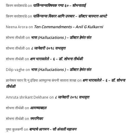
पार्किन्सन्सविषयक गप्पा ६० – शोभनाताई
किरण सरदेशपांडे
on
पार्किन्सन्स विकार आणि उपचार – डॉक्टर चारुदत्त आपटे
किरण सरदेशपांडे
on
Ten Commandments – Anil G Kulkarni
Neena Arora
on
भास (Halluciations ) – डॉक्टर हेमंत संत
शोभना तीर्थाली
on
८ जानेवारी २०१८ सभावृत्त
शोभना तीर्थाली
on
क्षण भारावलेले – ६ – डॉ. शोभना तीर्थळी
शोभना तीर्थळी
on
भास (Halluciations ) – डॉक्टर हेमंत संत
Dilip vaghe
on
क्षण भारावलेले – ६ – डॉ. शोभना
ज्ञानेश्वर पवार दि नु इंडिया आश्यूरन्स कंपनी सातारा शाखा
on
तीर्थळी
८ जानेवारी २०१८ सभावृत्त
Amruta shrikant Dekhane
on
आमच्याबद्दल
शोभना तीर्थळी
on
स्मरणिका
शोभना तीर्थळी
on
बाप्पाचे आगमन – सौ अंजली महाजन
पुष्पा कुलकर्णी
on