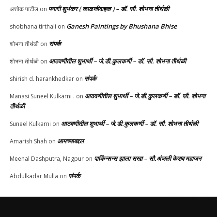
पगारी शुभंकर ( काळजीवाहक ) – डॉ. सौ. शोभना तीर्थळी
अशोक पाटील
on
Ganesh Paintings by Bhushana Bhise
shobhana tirthali
on
संपर्क
शोभना तीर्थळी
on
आठवणीतील शुभार्थी – जे.डी.कुलकर्णी – डॉ. सौ. शोभना तीर्थळी
शोभना तीर्थळी
on
संपर्क
shirish d. harankhedkar
on
आठवणीतील शुभार्थी – जे.डी.कुलकर्णी – डॉ. सौ. शोभना
Manasi Suneel Kulkarni .
on
तीर्थळी
आठवणीतील शुभार्थी – जे.डी.कुलकर्णी – डॉ. सौ. शोभना तीर्थळी
Suneel Kulkarni
on
आमच्याबद्दल
Amarish Shah
on
पार्किन्सन्स झाला सखा – सौ.अंजली केशव महाजन
Meenal Dashputra, Nagpur
on
संपर्क
Abdulkadar Mulla
on