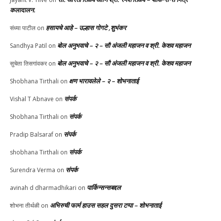
कलादालन.
हसायचे आहे – उल्हास गोगटे ,शुभंकर
संध्या पाटील
on
बोल अनुभवाचे – २ – सौ अंजली महाजन व श्री. केशव महाजन
Sandhya Patil
on
बोल अनुभवाचे – २ – सौ अंजली महाजन व श्री. केशव महाजन
सुचेता तिसगांवकर
on
क्षण भारावलेले – २ – शोभनाताई
Shobhana Tirthali
on
संपर्क
Vishal T Abnave
on
संपर्क
Shobhana Tirthali
on
संपर्क
Pradip Balsaraf
on
संपर्क
shobhana Tirthali
on
संपर्क
Surendra Verma
on
पार्किन्सन्सबद्दल
avinah d dharmadhikari
on
अभिरुची फार्म हाउस सहल दुसरा टप्पा – शोभनाताई
शोभना तीर्थळी
on