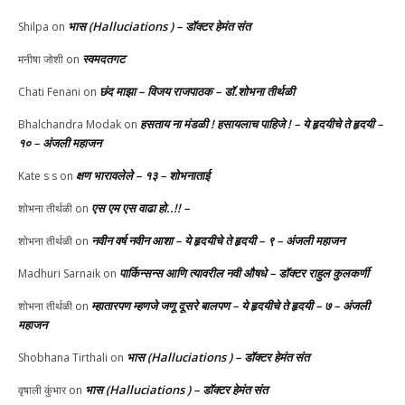
भास (Halluciations ) – डॉक्टर हेमंत संत
Shilpa
on
स्वमदतगट
मनीषा जोशी
on
छंद माझा – विजय राजपाठक – डॉ.शोभना तीर्थळी
Chati Fenani
on
हसताय ना मंडळी‌ ! हसायलाच पाहिजे ! – ये हृदयीचे ते हृदयी –
Bhalchandra Modak
on
१० – अंजली महाजन
क्षण भारावलेले – १३ – शोभनाताई
Kate s s
on
एस एम एस वाढा हो..!! –
शोभना तीर्थळी
on
नवीन वर्ष नवीन आशा – ये हृदयीचे ते हृदयी – ९ – अंजली महाजन
शोभना तीर्थळी
on
पार्किन्सन्स आणि त्यावरील नवी औषधे – डॉक्टर राहुल कुलकर्णी
Madhuri Sarnaik
on
म्हातारपण म्हणजे जणू दूसरे बालपण – ये हृदयीचे ते हृदयी – ७ – अंजली
शोभना तीर्थळी
on
महाजन
भास (Halluciations ) – डॉक्टर हेमंत संत
Shobhana Tirthali
on
भास (Halluciations ) – डॉक्टर हेमंत संत
वृषाली कुंभार
on