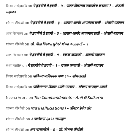
ये हृदयीचे ते हृदयी – ५ – सतत विचारात पडायचेच कशाला ? – अंजली
किरण सरदेशपांडे
on
महाजन
ये हृदयीचे ते हृदयी – ३ – आपला आनंद आपल्याच हाती – अंजली महाजन
शोभना तीर्थळी
on
ये हृदयीचे ते हृदयी – ३ – आपला आनंद आपल्याच हाती – अंजली महाजन
आशा रेवणकर
on
सौ. गीता विश्वास पुरंदरे यांच्या कलाकृती – १
शोभना तीर्थळी
on
ये हृदयीचे ते हृदयी – १ – दत्तक काळजी – अंजली महाजन
आशा रेवणकर
on
ये हृदयीचे ते हृदयी – १ – दत्तक काळजी – अंजली महाजन
संध्या पाटील
on
पार्किन्सन्सविषयक गप्पा ६० – शोभनाताई
किरण सरदेशपांडे
on
पार्किन्सन्स विकार आणि उपचार – डॉक्टर चारुदत्त आपटे
किरण सरदेशपांडे
on
Ten Commandments – Anil G Kulkarni
Neena Arora
on
भास (Halluciations ) – डॉक्टर हेमंत संत
शोभना तीर्थाली
on
८ जानेवारी २०१८ सभावृत्त
शोभना तीर्थाली
on
क्षण भारावलेले – ६ – डॉ. शोभना तीर्थळी
शोभना तीर्थळी
on