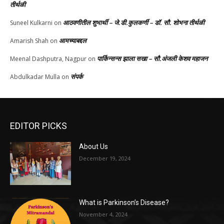
तीर्थळी
आठवणीतील शुभार्थी – जे.डी.कुलकर्णी – डॉ. सौ. शोभना तीर्थळी
Suneel Kulkarni
on
आमच्याबद्दल
Amarish Shah
on
पार्किन्सन्स झाला सखा – सौ.अंजली केशव महाजन
Meenal Dashputra, Nagpur
on
संपर्क
Abdulkadar Mulla
on
EDITOR PICKS
About Us
December 19, 2024
What is Parkinson’s Disease?
November 4, 2024