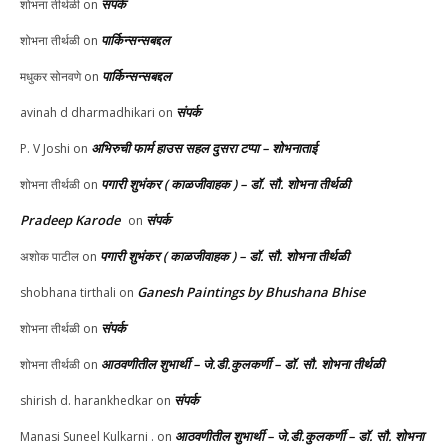
संपर्क
शोभना तीर्थळी
on
पार्किन्सन्सबद्दल
शोभना तीर्थळी
on
पार्किन्सन्सबद्दल
मधुकर सोनवणे
on
संपर्क
avinah d dharmadhikari
on
अभिरुची फार्म हाउस सहल दुसरा टप्पा – शोभनाताई
P. V Joshi
on
पगारी शुभंकर ( काळजीवाहक ) – डॉ. सौ. शोभना तीर्थळी
शोभना तीर्थळी
on
Pradeep Karode
संपर्क
on
पगारी शुभंकर ( काळजीवाहक ) – डॉ. सौ. शोभना तीर्थळी
अशोक पाटील
on
Ganesh Paintings by Bhushana Bhise
shobhana tirthali
on
संपर्क
शोभना तीर्थळी
on
आठवणीतील शुभार्थी – जे.डी.कुलकर्णी – डॉ. सौ. शोभना तीर्थळी
शोभना तीर्थळी
on
संपर्क
shirish d. harankhedkar
on
आठवणीतील शुभार्थी – जे.डी.कुलकर्णी – डॉ. सौ. शोभना
Manasi Suneel Kulkarni .
on