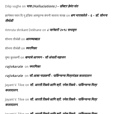
भास (Halluciations ) – डॉक्टर हेमंत संत
Dilip vaghe
on
क्षण भारावलेले – ६ – डॉ. शोभना
ज्ञानेश्वर पवार दि नु इंडिया आश्यूरन्स कंपनी सातारा शाखा
on
तीर्थळी
८ जानेवारी २०१८ सभावृत्त
Amruta shrikant Dekhane
on
आमच्याबद्दल
शोभना तीर्थळी
on
स्मरणिका
शोभना तीर्थळी
on
बाप्पाचे आगमन – सौ अंजली महाजन
पुष्पा कुलकर्णी
on
rajivkarale
स्मरणिका
on
rajivkarale
सौ.आशा नाडकर्णी – पार्किन्सन्स मित्रमंडळ कलादालन
on
सौ. आरती तिळवे आणि श्री. रमेश तिळवे – पार्किन्सन्स मित्र
Jayant V. Tilve
on
कलादालन.
सौ. आरती तिळवे आणि श्री. रमेश तिळवे – पार्किन्सन्स मित्र
Jayant V. Tilve
on
कलादालन.
सौ. आरती तिळवे आणि श्री. रमेश तिळवे – पार्किन्सन्स मित्र
Jayant V. Tilve
on