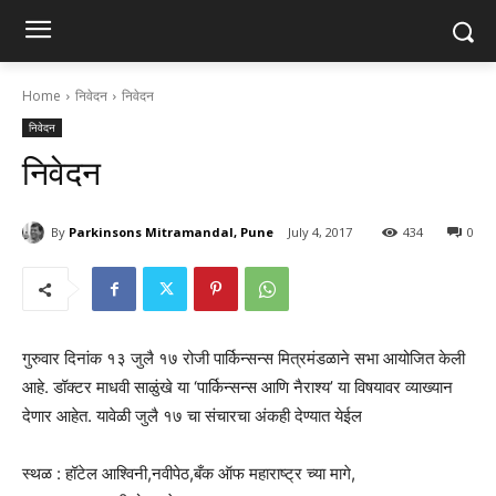
Home
निवेदन
निवेदन
निवेदन
निवेदन
By
Parkinsons Mitramandal, Pune
July 4, 2017
434
0
गुरुवार दिनांक १३ जुलै १७ रोजी पार्किन्सन्स मित्रमंडळाने सभा आयोजित केली
आहे. डॉक्टर माधवी साळुंखे या ‘पार्किन्सन्स आणि नैराश्य’ या विषयावर व्याख्यान
देणार आहेत. यावेळी जुलै १७ चा संचारचा अंकही देण्यात येईल
स्थळ : हॉटेल आश्विनी,नवीपेठ,बँक ऑफ महाराष्ट्र च्या मागे,