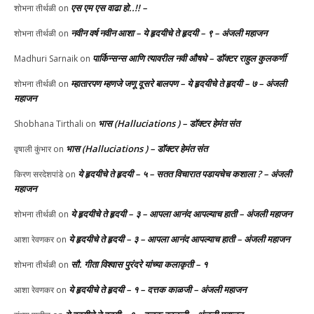
एस एम एस वाढा हो..!! –
शोभना तीर्थळी
on
नवीन वर्ष नवीन आशा – ये हृदयीचे ते हृदयी – ९ – अंजली महाजन
शोभना तीर्थळी
on
पार्किन्सन्स आणि त्यावरील नवी औषधे – डॉक्टर राहुल कुलकर्णी
Madhuri Sarnaik
on
म्हातारपण म्हणजे जणू दूसरे बालपण – ये हृदयीचे ते हृदयी – ७ – अंजली
शोभना तीर्थळी
on
महाजन
भास (Halluciations ) – डॉक्टर हेमंत संत
Shobhana Tirthali
on
भास (Halluciations ) – डॉक्टर हेमंत संत
वृषाली कुंभार
on
ये हृदयीचे ते हृदयी – ५ – सतत विचारात पडायचेच कशाला ? – अंजली
किरण सरदेशपांडे
on
महाजन
ये हृदयीचे ते हृदयी – ३ – आपला आनंद आपल्याच हाती – अंजली महाजन
शोभना तीर्थळी
on
ये हृदयीचे ते हृदयी – ३ – आपला आनंद आपल्याच हाती – अंजली महाजन
आशा रेवणकर
on
सौ. गीता विश्वास पुरंदरे यांच्या कलाकृती – १
शोभना तीर्थळी
on
ये हृदयीचे ते हृदयी – १ – दत्तक काळजी – अंजली महाजन
आशा रेवणकर
on