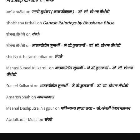
Pradeep Karode
संपर्क
on
पगारी शुभंकर ( काळजीवाहक ) – डॉ. सौ. शोभना तीर्थळी
अशोक पाटील
on
Ganesh Paintings by Bhushana Bhise
shobhana tirthali
on
संपर्क
शोभना तीर्थळी
on
आठवणीतील शुभार्थी – जे.डी.कुलकर्णी – डॉ. सौ. शोभना तीर्थळी
शोभना तीर्थळी
on
संपर्क
shirish d. harankhedkar
on
आठवणीतील शुभार्थी – जे.डी.कुलकर्णी – डॉ. सौ. शोभना
Manasi Suneel Kulkarni .
on
तीर्थळी
आठवणीतील शुभार्थी – जे.डी.कुलकर्णी – डॉ. सौ. शोभना तीर्थळी
Suneel Kulkarni
on
आमच्याबद्दल
Amarish Shah
on
पार्किन्सन्स झाला सखा – सौ.अंजली केशव महाजन
Meenal Dashputra, Nagpur
on
संपर्क
Abdulkadar Mulla
on