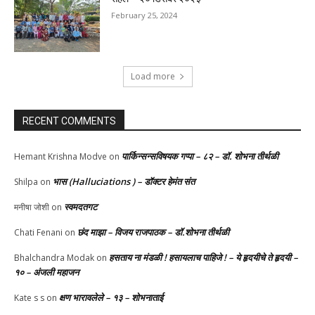
February 25, 2024
Load more
RECENT COMMENTS
पार्किन्सन्सविषयक गप्पा – ८२ – डॉ. शोभना तीर्थळी
Hemant Krishna Modve
on
भास (Halluciations ) – डॉक्टर हेमंत संत
Shilpa
on
स्वमदतगट
मनीषा जोशी
on
छंद माझा – विजय राजपाठक – डॉ.शोभना तीर्थळी
Chati Fenani
on
हसताय ना मंडळी‌ ! हसायलाच पाहिजे ! – ये हृदयीचे ते हृदयी –
Bhalchandra Modak
on
१० – अंजली महाजन
क्षण भारावलेले – १३ – शोभनाताई
Kate s s
on