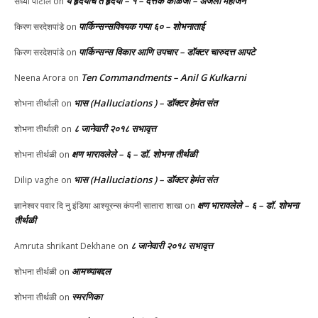
ये हृदयीचे ते हृदयी – १ – दत्तक काळजी – अंजली महाजन
संध्या पाटील
on
पार्किन्सन्सविषयक गप्पा ६० – शोभनाताई
किरण सरदेशपांडे
on
पार्किन्सन्स विकार आणि उपचार – डॉक्टर चारुदत्त आपटे
किरण सरदेशपांडे
on
Ten Commandments – Anil G Kulkarni
Neena Arora
on
भास (Halluciations ) – डॉक्टर हेमंत संत
शोभना तीर्थाली
on
८ जानेवारी २०१८ सभावृत्त
शोभना तीर्थाली
on
क्षण भारावलेले – ६ – डॉ. शोभना तीर्थळी
शोभना तीर्थळी
on
भास (Halluciations ) – डॉक्टर हेमंत संत
Dilip vaghe
on
क्षण भारावलेले – ६ – डॉ. शोभना
ज्ञानेश्वर पवार दि नु इंडिया आश्यूरन्स कंपनी सातारा शाखा
on
तीर्थळी
८ जानेवारी २०१८ सभावृत्त
Amruta shrikant Dekhane
on
आमच्याबद्दल
शोभना तीर्थळी
on
स्मरणिका
शोभना तीर्थळी
on