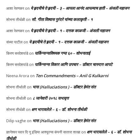
ये हृदयीचे ते हृदयी – ३ – आपला आनंद आपल्याच हाती – अंजली महाजन
आशा रेवणकर
on
सौ. गीता विश्वास पुरंदरे यांच्या कलाकृती – १
शोभना तीर्थळी
on
ये हृदयीचे ते हृदयी – १ – दत्तक काळजी – अंजली महाजन
आशा रेवणकर
on
ये हृदयीचे ते हृदयी – १ – दत्तक काळजी – अंजली महाजन
संध्या पाटील
on
पार्किन्सन्सविषयक गप्पा ६० – शोभनाताई
किरण सरदेशपांडे
on
पार्किन्सन्स विकार आणि उपचार – डॉक्टर चारुदत्त आपटे
किरण सरदेशपांडे
on
Ten Commandments – Anil G Kulkarni
Neena Arora
on
भास (Halluciations ) – डॉक्टर हेमंत संत
शोभना तीर्थाली
on
८ जानेवारी २०१८ सभावृत्त
शोभना तीर्थाली
on
क्षण भारावलेले – ६ – डॉ. शोभना तीर्थळी
शोभना तीर्थळी
on
भास (Halluciations ) – डॉक्टर हेमंत संत
Dilip vaghe
on
क्षण भारावलेले – ६ – डॉ. शोभना
ज्ञानेश्वर पवार दि नु इंडिया आश्यूरन्स कंपनी सातारा शाखा
on
तीर्थळी