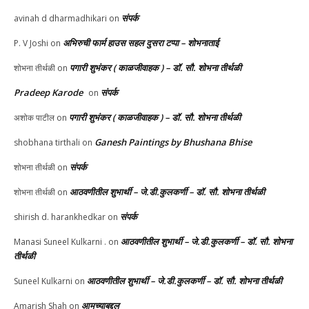
संपर्क
avinah d dharmadhikari
on
अभिरुची फार्म हाउस सहल दुसरा टप्पा – शोभनाताई
P. V Joshi
on
पगारी शुभंकर ( काळजीवाहक ) – डॉ. सौ. शोभना तीर्थळी
शोभना तीर्थळी
on
Pradeep Karode
संपर्क
on
पगारी शुभंकर ( काळजीवाहक ) – डॉ. सौ. शोभना तीर्थळी
अशोक पाटील
on
Ganesh Paintings by Bhushana Bhise
shobhana tirthali
on
संपर्क
शोभना तीर्थळी
on
आठवणीतील शुभार्थी – जे.डी.कुलकर्णी – डॉ. सौ. शोभना तीर्थळी
शोभना तीर्थळी
on
संपर्क
shirish d. harankhedkar
on
आठवणीतील शुभार्थी – जे.डी.कुलकर्णी – डॉ. सौ. शोभना
Manasi Suneel Kulkarni .
on
तीर्थळी
आठवणीतील शुभार्थी – जे.डी.कुलकर्णी – डॉ. सौ. शोभना तीर्थळी
Suneel Kulkarni
on
आमच्याबद्दल
Amarish Shah
on