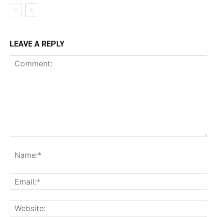
LEAVE A REPLY
Comment:
Na
Ema
Web