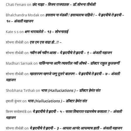
छंद माझा – विजय राजपाठक – डॉ.शोभना तीर्थळी
Chati Fenani
on
हसताय ना मंडळी‌ ! हसायलाच पाहिजे ! – ये हृदयीचे ते हृदयी –
Bhalchandra Modak
on
१० – अंजली महाजन
क्षण भारावलेले – १३ – शोभनाताई
Kate s s
on
एस एम एस वाढा हो..!! –
शोभना तीर्थळी
on
नवीन वर्ष नवीन आशा – ये हृदयीचे ते हृदयी – ९ – अंजली महाजन
शोभना तीर्थळी
on
पार्किन्सन्स आणि त्यावरील नवी औषधे – डॉक्टर राहुल कुलकर्णी
Madhuri Sarnaik
on
म्हातारपण म्हणजे जणू दूसरे बालपण – ये हृदयीचे ते हृदयी – ७ – अंजली
शोभना तीर्थळी
on
महाजन
भास (Halluciations ) – डॉक्टर हेमंत संत
Shobhana Tirthali
on
भास (Halluciations ) – डॉक्टर हेमंत संत
वृषाली कुंभार
on
ये हृदयीचे ते हृदयी – ५ – सतत विचारात पडायचेच कशाला ? – अंजली
किरण सरदेशपांडे
on
महाजन
ये हृदयीचे ते हृदयी – ३ – आपला आनंद आपल्याच हाती – अंजली महाजन
शोभना तीर्थळी
on