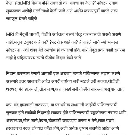
केला होता.MRI शिवाय पीडी समजतो तर आमचा का केला?’ डॉक्टर उगाच
लुबाडतात अशीही मल्लीनाथी केली जाते.असे आरोप करण्यापूर्वी यातले सत्य
समजून घेतले पाहिजे.
MRI ही मेंदूची चाचणी, पीडीचे अस्तित्व नसणे सिद्ध करण्यासाठी असते असणे
नाही.यातुन ट्युमर आहे का? ?स्ट्रोक आहे का? हे पाहिले जाते.ज्यांच्याबद्दल
डॉक्टरना अशी शंका येते त्यांचीच ही तपासणी होते.आणि मेंदुत इतर काही समस्या
नाही हे पाहिल्यावरच त्यांचे पीडीचे निदान केले जाते.
निदान करण्यात येणारी आणखी एक अडचण म्हणजे पार्किन्सन्स सदृश्य लक्षणे
असणारे इतर आजारही आहेत अगदी वार्धक्य जरी म्हटले तरी थकवा,थोडीशी
थरथर, मंद हालचाली,तोल जाणे,अशा काही बाबी दोन्हीत सारख्या असू शकतात.
कंप, मंद हालचाली,ताठरपणा, या प्राथमिक लक्षणानी काहींची पार्किन्सन्सची
सुरुवात होते.त्यावेळी निदानही लवकर होते.पार्किन्सन्सची बद्धकोष्ठता,नैराश्य आणि
अस्वस्थता,तोल जाणे,वेदना,डोळ्यांची उघडझाप करता न येणे,लाळ गळणे
हस्ताक्षरात बदल,डोक्यात कोंडा होणे,अशी अनेक दुय्यम लक्षणेही आहेत आणि