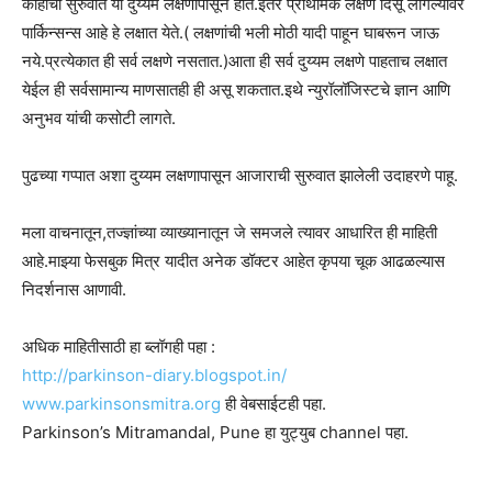
काहींची सुरुवात या दुय्यम लक्षणापासून होते.इतर प्राथमिक लक्षणे दिसू लागल्यावर
पार्किन्सन्स आहे हे लक्षात येते.( लक्षणांची भली मोठी यादी पाहून घाबरून जाऊ
नये.प्रत्येकात ही सर्व लक्षणे नसतात.)आता ही सर्व दुय्यम लक्षणे पाहताच लक्षात
येईल ही सर्वसामान्य माणसातही ही असू शकतात.इथे न्युरॉलॉजिस्टचे ज्ञान आणि
अनुभव यांची कसोटी लागते.
पुढच्या गप्पात अशा दुय्यम लक्षणापासून आजाराची सुरुवात झालेली उदाहरणे पाहू.
मला वाचनातून,तज्ज्ञांच्या व्याख्यानातून जे समजले त्यावर आधारित ही माहिती
आहे.माझ्या फेसबुक मित्र यादीत अनेक डॉक्टर आहेत कृपया चूक आढळल्यास
निदर्शनास आणावी.
अधिक माहितीसाठी हा ब्लॉगही पहा :
http://parkinson-diary.blogspot.in/
www.parkinsonsmitra.org
ही वेबसाईटही पहा.
Parkinson’s Mitramandal, Pune हा युट्युब channel पहा.