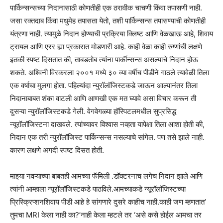
पार्किन्सन्सच्या निदानासाठी कोणतीही एक ठरावीक चाचणी किंवा तपासणी नाही.
जसा रक्तदाब किंवा मधुमेह तपासता येतो, तशी पार्किन्सन्स तपासण्याची कोणतीही
यंत्रणा नाही. त्यामुळे निदान होण्याची प्रक्रिया क्लिष्ट आणि वेळखाऊ आहे, शिवाय
ट्रायल आणि एरर ह्या प्रकारात मोडणारी आहे. काही वेळा काही रुग्णांची लक्षणे
इतकी स्पष्ट दिसतात की, ताबडतोब त्यांना पार्कीन्सन्स असल्याचे निदान होऊ
शकते. अश्विनी विरकरला २००१ मध्ये ३० व्या वर्षीच पीडीने गाठले त्यावेळी तिला
एक वर्षाचा मुलगा होता. पहिल्यांदा न्युरॉलॉजिस्टकडे जाऊन आल्यानंतर तिला
निदानाबाबत शंका वाटली आणि आणखी एक मत घ्यावे असा विचार करून ती
दुसऱ्या न्युरॉलॉजिस्टकडे गेली. वेगवेगळ्या हॉस्पिटलमधील सुप्रसिद्ध
न्यूरॉलॉजिस्टना दाखवले. त्यांच्यावर विश्वास नव्हता यापेक्षा तिला आशा होती की,
निदान एक तरी न्युरॉलॉजिस्ट पार्किन्सन्स नसल्याचे सांगेल. पण तसे झाले नाही.
कारण लक्षणे अगदी स्पष्ट दिसत होती.
माझ्या नवऱ्याच्या बाबतही आमच्या फॅमिली .डॉक्टरनाच लगेच निदान झाले आणि
त्यांनी आम्हाला न्यूरॉलॉजिस्टकडे पाठविले.आमच्याकडे न्यूरॉलॉजिस्टच्या
प्रिस्क्रिप्शनशिवाय पीडी आहे हे सांगणारे दुसरे काहीच नाही.काही जण म्हणतात’
तुमचा MRI केला नाही का?’नाही केला म्हटले तर ‘असे कसे होईल आमचा तर