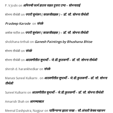
अभिरुची फार्म हाउस सहल दुसरा टप्पा – शोभनाताई
P. V Joshi
on
पगारी शुभंकर ( काळजीवाहक ) – डॉ. सौ. शोभना तीर्थळी
शोभना तीर्थळी
on
Pradeep Karode
संपर्क
on
पगारी शुभंकर ( काळजीवाहक ) – डॉ. सौ. शोभना तीर्थळी
अशोक पाटील
on
Ganesh Paintings by Bhushana Bhise
shobhana tirthali
on
संपर्क
शोभना तीर्थळी
on
आठवणीतील शुभार्थी – जे.डी.कुलकर्णी – डॉ. सौ. शोभना तीर्थळी
शोभना तीर्थळी
on
संपर्क
shirish d. harankhedkar
on
आठवणीतील शुभार्थी – जे.डी.कुलकर्णी – डॉ. सौ. शोभना
Manasi Suneel Kulkarni .
on
तीर्थळी
आठवणीतील शुभार्थी – जे.डी.कुलकर्णी – डॉ. सौ. शोभना तीर्थळी
Suneel Kulkarni
on
आमच्याबद्दल
Amarish Shah
on
पार्किन्सन्स झाला सखा – सौ.अंजली केशव महाजन
Meenal Dashputra, Nagpur
on