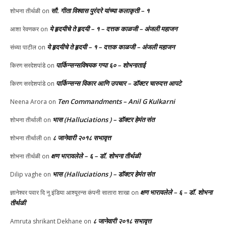
सौ. गीता विश्वास पुरंदरे यांच्या कलाकृती – १
शोभना तीर्थळी
on
ये हृदयीचे ते हृदयी – १ – दत्तक काळजी – अंजली महाजन
आशा रेवणकर
on
ये हृदयीचे ते हृदयी – १ – दत्तक काळजी – अंजली महाजन
संध्या पाटील
on
पार्किन्सन्सविषयक गप्पा ६० – शोभनाताई
किरण सरदेशपांडे
on
पार्किन्सन्स विकार आणि उपचार – डॉक्टर चारुदत्त आपटे
किरण सरदेशपांडे
on
Ten Commandments – Anil G Kulkarni
Neena Arora
on
भास (Halluciations ) – डॉक्टर हेमंत संत
शोभना तीर्थाली
on
८ जानेवारी २०१८ सभावृत्त
शोभना तीर्थाली
on
क्षण भारावलेले – ६ – डॉ. शोभना तीर्थळी
शोभना तीर्थळी
on
भास (Halluciations ) – डॉक्टर हेमंत संत
Dilip vaghe
on
क्षण भारावलेले – ६ – डॉ. शोभना
ज्ञानेश्वर पवार दि नु इंडिया आश्यूरन्स कंपनी सातारा शाखा
on
तीर्थळी
८ जानेवारी २०१८ सभावृत्त
Amruta shrikant Dekhane
on