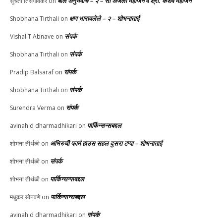
बोल अनुभवाचे – २ – सौ अंजली महाजन व श्री. केशव महाजन
सुचेता तिसगांवकर
on
क्षण भारावलेले – २ – शोभनाताई
Shobhana Tirthali
on
संपर्क
Vishal T Abnave
on
संपर्क
Shobhana Tirthali
on
संपर्क
Pradip Balsaraf
on
संपर्क
shobhana Tirthali
on
संपर्क
Surendra Verma
on
पार्किन्सन्सबद्दल
avinah d dharmadhikari
on
अभिरुची फार्म हाउस सहल दुसरा टप्पा – शोभनाताई
शोभना तीर्थळी
on
संपर्क
शोभना तीर्थळी
on
पार्किन्सन्सबद्दल
शोभना तीर्थळी
on
पार्किन्सन्सबद्दल
मधुकर सोनवणे
on
संपर्क
avinah d dharmadhikari
on