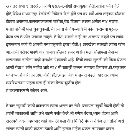
खर तर सभा ९ तारखेला आणि एस.एम.जोशी सभागृहात होती.सर्वाना फोन गेले
होते,विविध माध्यमातून वेळोवेळी निवेदन दिले होते.पण दर वर्षी अशा तऱ्हेच्या चौकशा
होताच असतात.कलबागकाकाना तारीख,वेळ ठिकाण लक्षात असेल ना? माझ्या
मनात शंकेची पाल चुकचुकली. मी त्यांना वेगवेगळ्या वेळी फोन करायचा प्रयत्न
केला.पण ते फोन उचलत नव्हते. ते येऊ शकले नाही तर अडणार नव्हते.पण त्यांचे
इशस्तवन व्हावे ही आमची मनापासूनची इच्छा होती.९ तारखेला सकाळी त्यांचा फोन
आला.’मी बरोबर पावणे चार वाजता हॉलवर हजर असेन मला सोडायला येणाऱ्या
माणसाच्या नातीला माझी प्रार्थना ऐकायची आहे. तिची शाळा सुटली की तिला घेऊन
आम्ही येऊ?’ ‘हॉल माहित आहे ना’? मी खात्री करून घ्यायला विचारले’.हो.पत्रकार
भवनच्या शेजारी एस.एम.जोशी हॉल’.माझा जीव भांड्यात पडला.खर तर त्यांचा
व्यवस्थितपणा पाहता.मला ही शंका येणच चुकीच होत.
ते ठरल्याप्रमाणे वेळेवर आले.
ते चार खुराची काठी वापरतात.त्यांना धरून वर नेले. बसायला खुर्ची ठेवली होती ती
त्यांनी नाकारली आणि उभे राहणे पसंत केले’.मी गणेश वंदना,ध्यान वंदना आणि
सरस्वती वंदना म्हणणार आहे यासाठी मला तीन मिनिटे पंधरा सेकंद लागतील’ असे
सांगत त्यांनी काठी कडेला ठेवली आणि हातात माईक धरून नमस्कार करत