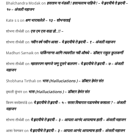
हसताय ना मंडळी‌ ! हसायलाच पाहिजे ! – ये हृदयीचे ते हृदयी –
Bhalchandra Modak
on
१० – अंजली महाजन
क्षण भारावलेले – १३ – शोभनाताई
Kate s s
on
एस एम एस वाढा हो..!! –
शोभना तीर्थळी
on
नवीन वर्ष नवीन आशा – ये हृदयीचे ते हृदयी – ९ – अंजली महाजन
शोभना तीर्थळी
on
पार्किन्सन्स आणि त्यावरील नवी औषधे – डॉक्टर राहुल कुलकर्णी
Madhuri Sarnaik
on
म्हातारपण म्हणजे जणू दूसरे बालपण – ये हृदयीचे ते हृदयी – ७ – अंजली
शोभना तीर्थळी
on
महाजन
भास (Halluciations ) – डॉक्टर हेमंत संत
Shobhana Tirthali
on
भास (Halluciations ) – डॉक्टर हेमंत संत
वृषाली कुंभार
on
ये हृदयीचे ते हृदयी – ५ – सतत विचारात पडायचेच कशाला ? – अंजली
किरण सरदेशपांडे
on
महाजन
ये हृदयीचे ते हृदयी – ३ – आपला आनंद आपल्याच हाती – अंजली महाजन
शोभना तीर्थळी
on
ये हृदयीचे ते हृदयी – ३ – आपला आनंद आपल्याच हाती – अंजली महाजन
आशा रेवणकर
on