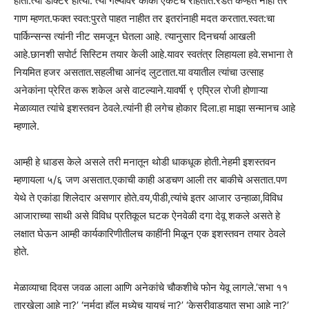
होता.त्या डॉक्टर होत्या. त्या गेल्यावर काका एकटेच राहतात.रडत कण्हत नाही तर
गाण म्हणत.फक्त स्वत:पुरते पाहत नाहीत तर इतरांनाही मदत करतात.स्वत:चा
पार्किन्सन्स त्यांनी नीट समजून घेतला आहे. त्यानुसार दिनचर्या आखली
आहे.छानशी सपोर्ट सिस्टिम तयार केली आहे.यावर स्वतंत्र लिहायला हवे.सभाना ते
नियमित हजर असतात.सहलीचा आनंद लुटतात.या वयातील त्यांचा उत्साह
अनेकांना प्रेरित करू शकेल असे वाटल्याने.यावर्षी ९ एप्रिल रोजी होणाऱ्या
मेळाव्यात त्यांचे इशस्तवन ठेवले.त्यांनी ही लगेच होकार दिला.हा माझा सन्मानच आहे
म्हणाले.
आम्ही हे धाडस केले असले तरी मनातून थोडी धाकधूक होती.नेहमी इशस्तवन
म्हणायला ५/६ जण असतात.एकाची काही अडचण आली तर बाकीचे असतात.पण
येथे ते एकांडा शिलेदार असणार होते.वय,पीडी,त्यांचे इतर आजार उन्हाळा,विविध
आजाराच्या साथी असे विविध प्रतिकूल घटक ऐनवेळी दगा देवू शकले असते हे
लक्षात घेऊन आम्ही कार्यकारिणीतीलच काहींनी मिळून एक इशस्तवन तयार ठेवले
होते.
मेळाव्याचा दिवस जवळ आला आणि अनेकांचे चौकशीचे फोन येवू लागले.’सभा ११
तारखेला आहे ना?’ ‘नर्मदा हॉल मध्येच यायचं ना?’ ‘केसरीवाड्यात सभा आहे ना?’