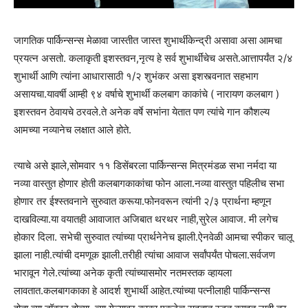
जागतिक पार्किन्सन्स मेळावा जास्तीत जास्त शुभार्थीकेन्द्री असावा असा आमचा
प्रयत्न असतो. कलाकृती इशस्तवन,नृत्य हे सर्व शुभार्थींचेच असते.आत्तापर्यंत २/४
शुभार्थी आणि त्यांना आधारासाठी १/२ शुभंकर असा इशस्त्वनात सहभाग
असायचा.यावर्षी आम्ही ९४ वर्षाचे शुभार्थी कलबाग काकांचे ( नारायण कलबाग )
इशस्तवन ठेवायचे ठरवले.ते अनेक वर्षे सभांना येतात पण त्यांचे गान कौशल्य
आमच्या नव्यानेच लक्षात आले होते.
त्याचे असे झाले,सोमवार ११ डिसेंबरला पार्किन्सन्स मित्रमंडळ सभा नर्मदा या
नव्या वास्तुत होणार होती कलबागकाकांचा फोन आला.नव्या वास्तुत पहिलीच सभा
होणार तर ईश्स्तवनाने सुरुवात करूया.फोनवरून त्यांनी २/३ प्रार्थना म्हणून
दाखविल्या.या वयातही आवाजात अजिबात थरथर नाही,सुरेल आवाज. मी लगेच
होकार दिला. सभेची सुरुवात त्यांच्या प्रार्थनेनेच झाली.ऐनवेळी आमचा स्पीकर चालू
झाला नाही.त्यांची दमणूक झाली.तरीही त्यांचा आवाज सर्वांपर्यंत पोचला.सर्वजण
भारावून गेले.त्यांच्या अनेक कृती त्यांच्यासमोर नतमस्तक व्हायला
लावतात.कलबागकाका हे आदर्श शुभार्थी आहेत.त्यांच्या पत्नीलाही पार्किन्सन्स