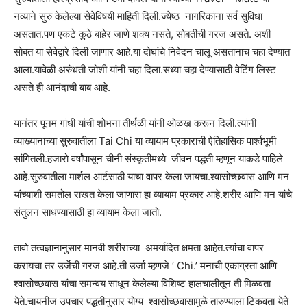
नव्याने सुरु केलेल्या सेवेविषयी माहिती दिली.ज्येष्ठ नागरिकांना सर्व सुविधा
असतात.पण एकटे कुठे बाहेर जाणे शक्य नसते, सोबतीची गरज असते. अशी
सोबत या सेवेद्वारे दिली जाणार आहे.या दोघांचे निवेदन चालू असतानाच चहा देण्यात
आला.यावेळी अरुंधती जोशी यांनी चहा दिला.सध्या चहा देण्यासाठी वेटिंग लिस्ट
असते ही आनंदाची बाब आहे.
यानंतर पूनम गांधी यांची शोभना तीर्थळी यांनी ओळख करून दिली.त्यांनी
व्याख्यानाच्या सुरुवातीला Tai Chi या व्यायाम प्रकाराची ऐतिहासिक पार्श्वभूमी
सांगितली.हजारो वर्षांपासून चीनी संस्कृतीमध्ये जीवन पद्धती म्हणून याकडे पाहिले
आहे.सुरुवातीला मार्शल आर्टसाठी याचा वापर केला जायचा.श्वासोच्छवास आणि मन
यांच्याशी समतोल राखत केला जाणारा हा व्यायाम प्रकार आहे.शरीर आणि मन यांचे
संतुलन साधण्यासाठी हा व्यायाम केला जातो.
तावो तत्वज्ञानानुसार मानवी शरीराच्या अमर्यादित क्षमता आहेत.त्यांचा वापर
करायचा तर उर्जेची गरज आहे.ती उर्जा म्हणजे ‘ Chi.’ मनाची एकाग्रता आणि
श्वासोच्छवास यांचा समन्वय साधून केलेल्या विशिष्ट हालचालीतून ती मिळवता
येते.चायनीज उपचार पद्धतीनुसार योग्य श्वासोच्छवासामुळे तारुण्याला टिकवता येते