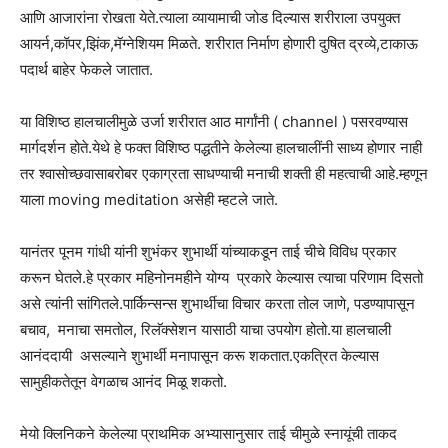
आणि आजारांना रोखता येते.त्याला व्यायामाची जोड दिल्यास शरीराला उपयुक्त
आयर्न,कॉपर,झिंक,मॅग्नेशियम मिळते. शरीरात निर्माण होणारी दुषित द्रव्ये,टाकाऊ
पदार्थ बाहेर फेकले जातात.
या विशिष्ठ हालचालीमुळे उर्जा शरीरात आठ मार्गांनी ( channel ) पसरवण्यास
मार्गदर्शन होते.येथे हे फक्त विशिष्ठ पद्धतीने केलेल्या हालचालींनी साध्य होणार नाही
तर श्वासोच्छवासाबरोबर एकाग्रता साधण्याची मनाची शक्ती ही महत्वाची आहे.म्हणून
याला moving meditation असेही म्हटले जाते.
यानंतर पूनम गांधी यांनी शुभंकर शुभार्थी यांच्याकडून ताई चीचे विविध प्रकार
करून घेतले.हे प्रकार महिनोनमहीने योग्य प्रकारे केल्यास त्याचा परिणाम दिसतो
असे त्यांनी सांगितले.पार्किन्सन्स शुभार्थीचा विचार करता तोल जाणे, पडण्यापासून
बचाव, मनाचा समतोल, रिलॅक्सेशन यासाठी याचा उपयोग होतो.या हालचाली
आनंददायी असल्याने शुभार्थी मनापासून करू शकतात.एकत्रित केल्यास
सामुहीकतेतून वेगळाच आनंद मिळू शकतो.
मेयो क्लिनिकने केलेल्या प्राथमिक अभ्यासानुसार ताई चीमुळे स्नायूंची ताकद