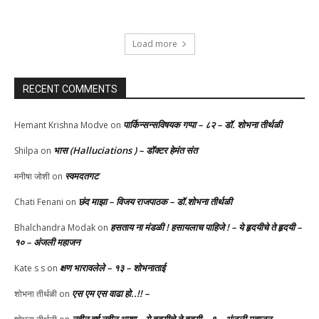
Load more
RECENT COMMENTS
पार्किन्सन्सविषयक गप्पा – ८२ – डॉ. शोभना तीर्थळी
Hemant Krishna Modve
on
भास (Halluciations ) – डॉक्टर हेमंत संत
Shilpa
on
स्वमदतगट
मनीषा जोशी
on
छंद माझा – विजय राजपाठक – डॉ.शोभना तीर्थळी
Chati Fenani
on
हसताय ना मंडळी‌ ! हसायलाच पाहिजे ! – ये हृदयीचे ते हृदयी –
Bhalchandra Modak
on
१० – अंजली महाजन
क्षण भारावलेले – १३ – शोभनाताई
Kate s s
on
एस एम एस वाढा हो..!! –
शोभना तीर्थळी
on