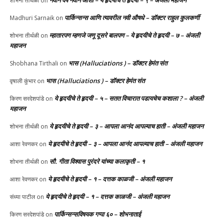
नवीन वर्ष नवीन आशा – ये हृदयीचे ते हृदयी – ९ – अंजली महाजन
शोभना तीर्थळी
on
पार्किन्सन्स आणि त्यावरील नवी औषधे – डॉक्टर राहुल कुलकर्णी
Madhuri Sarnaik
on
म्हातारपण म्हणजे जणू दूसरे बालपण – ये हृदयीचे ते हृदयी – ७ – अंजली
शोभना तीर्थळी
on
महाजन
भास (Halluciations ) – डॉक्टर हेमंत संत
Shobhana Tirthali
on
भास (Halluciations ) – डॉक्टर हेमंत संत
वृषाली कुंभार
on
ये हृदयीचे ते हृदयी – ५ – सतत विचारात पडायचेच कशाला ? – अंजली
किरण सरदेशपांडे
on
महाजन
ये हृदयीचे ते हृदयी – ३ – आपला आनंद आपल्याच हाती – अंजली महाजन
शोभना तीर्थळी
on
ये हृदयीचे ते हृदयी – ३ – आपला आनंद आपल्याच हाती – अंजली महाजन
आशा रेवणकर
on
सौ. गीता विश्वास पुरंदरे यांच्या कलाकृती – १
शोभना तीर्थळी
on
ये हृदयीचे ते हृदयी – १ – दत्तक काळजी – अंजली महाजन
आशा रेवणकर
on
ये हृदयीचे ते हृदयी – १ – दत्तक काळजी – अंजली महाजन
संध्या पाटील
on
पार्किन्सन्सविषयक गप्पा ६० – शोभनाताई
किरण सरदेशपांडे
on