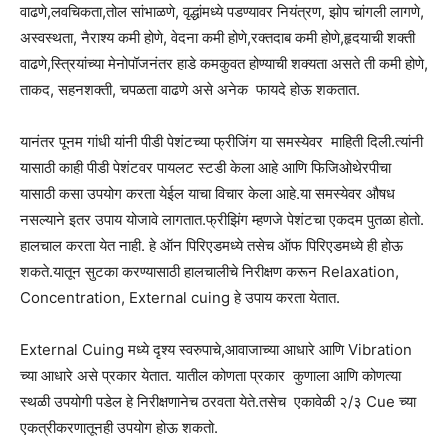
वाढणे,लवचिकता,तोल सांभाळणे, वृद्धांमध्ये पडण्यावर नियंत्रण, झोप चांगली लागणे,
अस्वस्थता, नैराश्य कमी होणे, वेदना कमी होणे,रक्तदाब कमी होणे,हृदयाची शक्ती
वाढणे,स्त्रियांच्या मेनोपॉजनंतर हाडे कमकुवत होण्याची शक्यता असते ती कमी होणे,
ताकद, सहनशक्ती, चपळता वाढणे असे अनेक फायदे होऊ शकतात.
यानंतर पूनम गांधी यांनी पीडी पेशंटच्या फ्रीजिंग या समस्येवर माहिती दिली.त्यांनी
यासाठी काही पीडी पेशंटवर पायलट स्टडी केला आहे आणि फिजिओथेरपीचा
यासाठी कसा उपयोग करता येईल याचा विचार केला आहे.या समस्येवर औषध
नसल्याने इतर उपाय योजावे लागतात.फ्रीझिंग म्हणजे पेशंटचा एकदम पुतळा होतो.
हालचाल करता येत नाही. हे ऑन पिरिएडमध्ये तसेच ऑफ पिरिएडमध्ये ही होऊ
शकते.यातून सुटका करण्यासाठी हालचालीचे निरीक्षण करून Relaxation,
Concentration, External cuing हे उपाय करता येतात.
External Cuing मध्ये दृश्य स्वरुपाचे,आवाजाच्या आधारे आणि Vibration
च्या आधारे असे प्रकार येतात. यातील कोणता प्रकार कुणाला आणि कोणत्या
स्थळी उपयोगी पडेल हे निरीक्षणानेच ठरवता येते.तसेच एकावेळी २/३ Cue च्या
एकत्रीकरणातूनही उपयोग होऊ शकतो.