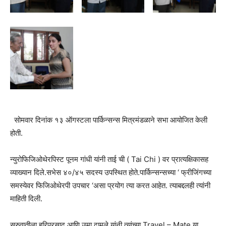
सोमवार दिनांक १३ ऑगस्टला पार्किन्सन्स मित्रमंडळाने सभा आयोजित केली
होती.
न्युरोफिजिओथेरपिस्ट पूनम गांधी यांनी ताई ची ( Tai Chi ) वर प्रात्यक्षिकासह
व्याख्यान दिले.सभेस ४०/४५ सदस्य उपस्थित होते.पार्किन्सन्सच्या ‘ फ्रीजिंगच्या
समस्येवर फिजिओथेरपी उपचार ‘असा प्रयोग त्या करत आहेत. त्याबद्दलही त्यांनी
माहिती दिली.
सुरुवातीला हरिप्रसाद आणि उमा दामले यांनी त्यांच्या Travel – Mate या