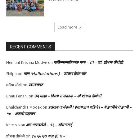
Load more
RECENT COMMENTS
पार्किन्सन्सविषयक गप्पा – ८२ – डॉ. शोभना तीर्थळी
Hemant Krishna Modve
on
भास (Halluciations ) – डॉक्टर हेमंत संत
Shilpa
on
स्वमदतगट
मनीषा जोशी
on
छंद माझा – विजय राजपाठक – डॉ.शोभना तीर्थळी
Chati Fenani
on
हसताय ना मंडळी‌ ! हसायलाच पाहिजे ! – ये हृदयीचे ते हृदयी –
Bhalchandra Modak
on
१० – अंजली महाजन
क्षण भारावलेले – १३ – शोभनाताई
Kate s s
on
एस एम एस वाढा हो..!! –
शोभना तीर्थळी
on