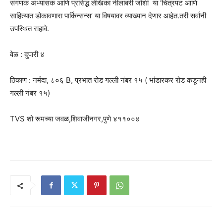
संगणक अभ्यासक आणि प्रसिद्ध लेखिका नीलांबरी जोशी या ‘चित्रपट आणि
साहित्यात डोकावणारा पार्किन्सन्स’ या विषयावर व्याख्यान देणार आहेत.तरी सर्वांनी
उपस्थित राहावे.
वेळ : दुपारी ४
ठिकाण : नर्मदा, ८०६ B, प्रभात रोड गल्ली नंबर १५ ( भांडारकर रोड कडूनही
गल्ली नंबर १५)
TVS शो रूमच्या जवळ,शिवाजीनगर,पुणे ४११००४