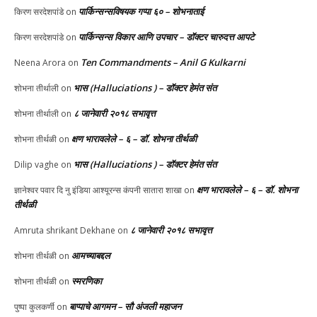
पार्किन्सन्सविषयक गप्पा ६० – शोभनाताई
किरण सरदेशपांडे
on
पार्किन्सन्स विकार आणि उपचार – डॉक्टर चारुदत्त आपटे
किरण सरदेशपांडे
on
Ten Commandments – Anil G Kulkarni
Neena Arora
on
भास (Halluciations ) – डॉक्टर हेमंत संत
शोभना तीर्थाली
on
८ जानेवारी २०१८ सभावृत्त
शोभना तीर्थाली
on
क्षण भारावलेले – ६ – डॉ. शोभना तीर्थळी
शोभना तीर्थळी
on
भास (Halluciations ) – डॉक्टर हेमंत संत
Dilip vaghe
on
क्षण भारावलेले – ६ – डॉ. शोभना
ज्ञानेश्वर पवार दि नु इंडिया आश्यूरन्स कंपनी सातारा शाखा
on
तीर्थळी
८ जानेवारी २०१८ सभावृत्त
Amruta shrikant Dekhane
on
आमच्याबद्दल
शोभना तीर्थळी
on
स्मरणिका
शोभना तीर्थळी
on
बाप्पाचे आगमन – सौ अंजली महाजन
पुष्पा कुलकर्णी
on