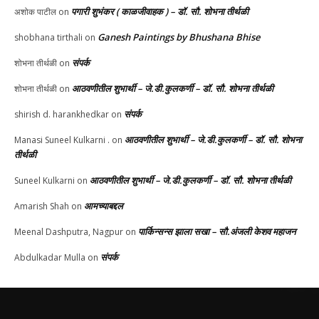
पगारी शुभंकर ( काळजीवाहक ) – डॉ. सौ. शोभना तीर्थळी
अशोक पाटील
on
Ganesh Paintings by Bhushana Bhise
shobhana tirthali
on
संपर्क
शोभना तीर्थळी
on
आठवणीतील शुभार्थी – जे.डी.कुलकर्णी – डॉ. सौ. शोभना तीर्थळी
शोभना तीर्थळी
on
संपर्क
shirish d. harankhedkar
on
आठवणीतील शुभार्थी – जे.डी.कुलकर्णी – डॉ. सौ. शोभना
Manasi Suneel Kulkarni .
on
तीर्थळी
आठवणीतील शुभार्थी – जे.डी.कुलकर्णी – डॉ. सौ. शोभना तीर्थळी
Suneel Kulkarni
on
आमच्याबद्दल
Amarish Shah
on
पार्किन्सन्स झाला सखा – सौ.अंजली केशव महाजन
Meenal Dashputra, Nagpur
on
संपर्क
Abdulkadar Mulla
on