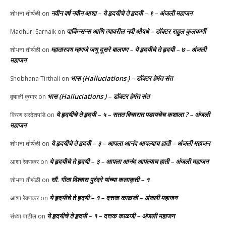
नवीन वर्ष नवीन आशा – ये हृदयीचे ते हृदयी – ९ – अंजली महाजन
शोभना तीर्थळी
on
पार्किन्सन्स आणि त्यावरील नवी औषधे – डॉक्टर राहुल कुलकर्णी
Madhuri Sarnaik
on
म्हातारपण म्हणजे जणू दूसरे बालपण – ये हृदयीचे ते हृदयी – ७ – अंजली
शोभना तीर्थळी
on
महाजन
भास (Halluciations ) – डॉक्टर हेमंत संत
Shobhana Tirthali
on
भास (Halluciations ) – डॉक्टर हेमंत संत
वृषाली कुंभार
on
ये हृदयीचे ते हृदयी – ५ – सतत विचारात पडायचेच कशाला ? – अंजली
किरण सरदेशपांडे
on
महाजन
ये हृदयीचे ते हृदयी – ३ – आपला आनंद आपल्याच हाती – अंजली महाजन
शोभना तीर्थळी
on
ये हृदयीचे ते हृदयी – ३ – आपला आनंद आपल्याच हाती – अंजली महाजन
आशा रेवणकर
on
सौ. गीता विश्वास पुरंदरे यांच्या कलाकृती – १
शोभना तीर्थळी
on
ये हृदयीचे ते हृदयी – १ – दत्तक काळजी – अंजली महाजन
आशा रेवणकर
on
ये हृदयीचे ते हृदयी – १ – दत्तक काळजी – अंजली महाजन
संध्या पाटील
on