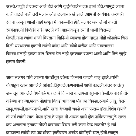
असते.यापूर्वी ते एकदा आले होते आणि कुटुंबांतालेच एक झाले होते.त्यामुळे त्याना
काही वाटले नाही तरी मलाच ओशाळल्यासारखे झाले .आमची स्वयंपाक करणारी
रंजना अजून आली नाही म्हणून मी काळजीत होते.सलगर म्हणाले मी करतो
स्वयंपाक.मी कितीही नाही म्हटले तरी माझ्याकडून त्यांनी भाजी चिरायला
घेतली.मला त्यांचा भाजी चिरताना व्हिडिओ घ्यायचा होता म्हणून मीही थोडावेळ चिरू
दिली.थरथरत्या हातानी त्यांनी कांदा आणि कोबी बारीक आणि एकसारखा
चिरला.मलाही इतका छान चिरता येत नाही.इतक्यात रंजना आली आणि तिने सूत्रे
हातात घेतली.
आता सलगर यांचे त्याच्या पोतडीतून एकेक जिन्नस काढणे चालू झाले.त्यांनी
गोव्याहून खास आणलेले आंबाडे,त्रिफळे,फणसपोळी आधी काढली.नंतर स्वतंत्र
डब्यातून आणलेले वेगवेगळे फराळाचे जिन्नस काढायला सुरुवात केली.अनारसे,दोन
तऱ्हेच्या करंज्या,पातळ पोह्यांचा चिवडा,भाजक्या पोह्यांचा चिवडा,रव्याचे लाडू, बेसन
लाडू,चकली,शंकरपाळी,आणि खास बेळगावी चवडे असा फराळ होता.विशेष म्हणजे
तो सर्व त्यांनी स्वत: केला होता.ते पाहून मी आवक झाले होते.पार्किन्सन्समुळे सतत
कंप असताना इतक्या गोष्टी करायचा विचार तरी कसा येऊ शकतो? हे सर्व
काढताना त्यांची त्या पदार्थांच्या कृतीबाबत अखंड कोमेंट्री चालू होती.त्यातून