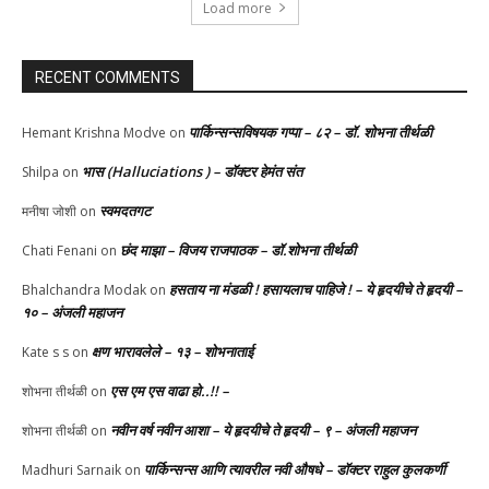
Load more
RECENT COMMENTS
पार्किन्सन्सविषयक गप्पा – ८२ – डॉ. शोभना तीर्थळी
Hemant Krishna Modve
on
भास (Halluciations ) – डॉक्टर हेमंत संत
Shilpa
on
स्वमदतगट
मनीषा जोशी
on
छंद माझा – विजय राजपाठक – डॉ.शोभना तीर्थळी
Chati Fenani
on
हसताय ना मंडळी‌ ! हसायलाच पाहिजे ! – ये हृदयीचे ते हृदयी –
Bhalchandra Modak
on
१० – अंजली महाजन
क्षण भारावलेले – १३ – शोभनाताई
Kate s s
on
एस एम एस वाढा हो..!! –
शोभना तीर्थळी
on
नवीन वर्ष नवीन आशा – ये हृदयीचे ते हृदयी – ९ – अंजली महाजन
शोभना तीर्थळी
on
पार्किन्सन्स आणि त्यावरील नवी औषधे – डॉक्टर राहुल कुलकर्णी
Madhuri Sarnaik
on