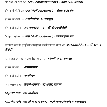
Ten Commandments – Anil G Kulkarni
Neena Arora
on
भास (Halluciations ) – डॉक्टर हेमंत संत
शोभना तीर्थाली
on
८ जानेवारी २०१८ सभावृत्त
शोभना तीर्थाली
on
क्षण भारावलेले – ६ – डॉ. शोभना तीर्थळी
शोभना तीर्थळी
on
भास (Halluciations ) – डॉक्टर हेमंत संत
Dilip vaghe
on
क्षण भारावलेले – ६ – डॉ. शोभना
ज्ञानेश्वर पवार दि नु इंडिया आश्यूरन्स कंपनी सातारा शाखा
on
तीर्थळी
८ जानेवारी २०१८ सभावृत्त
Amruta shrikant Dekhane
on
आमच्याबद्दल
शोभना तीर्थळी
on
स्मरणिका
शोभना तीर्थळी
on
बाप्पाचे आगमन – सौ अंजली महाजन
पुष्पा कुलकर्णी
on
rajivkarale
स्मरणिका
on
rajivkarale
सौ.आशा नाडकर्णी – पार्किन्सन्स मित्रमंडळ कलादालन
on