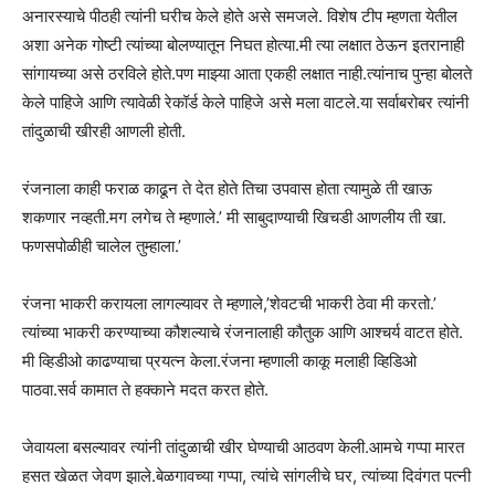
अनारस्याचे पीठही त्यांनी घरीच केले होते असे समजले. विशेष टीप म्हणता येतील
अशा अनेक गोष्टी त्यांच्या बोलण्यातून निघत होत्या.मी त्या लक्षात ठेऊन इतरानाही
सांगायच्या असे ठरविले होते.पण माझ्या आता एकही लक्षात नाही.त्यांनाच पुन्हा बोलते
केले पाहिजे आणि त्यावेळी रेकॉर्ड केले पाहिजे असे मला वाटले.या सर्वाबरोबर त्यांनी
तांदुळाची खीरही आणली होती.
रंजनाला काही फराळ काढून ते देत होते तिचा उपवास होता त्यामुळे ती खाऊ
शकणार नव्हती.मग लगेच ते म्हणाले.’ मी साबुदाण्याची खिचडी आणलीय ती खा.
फणसपोळीही चालेल तुम्हाला.’
रंजना भाकरी करायला लागल्यावर ते म्हणाले,’शेवटची भाकरी ठेवा मी करतो.’
त्यांच्या भाकरी करण्याच्या कौशल्याचे रंजनालाही कौतुक आणि आश्चर्य वाटत होते.
मी व्हिडीओ काढण्याचा प्रयत्न केला.रंजना म्हणाली काकू मलाही व्हिडिओ
पाठवा.सर्व कामात ते हक्काने मदत करत होते.
जेवायला बसल्यावर त्यांनी तांदुळाची खीर घेण्याची आठवण केली.आमचे गप्पा मारत
हसत खेळत जेवण झाले.बेळगावच्या गप्पा, त्यांचे सांगलीचे घर, त्यांच्या दिवंगत पत्नी