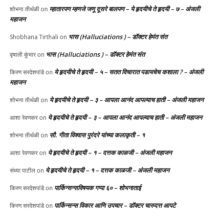
म्हातारपण म्हणजे जणू दूसरे बालपण – ये हृदयीचे ते हृदयी – ७ – अंजली
शोभना तीर्थळी
on
महाजन
भास (Halluciations ) – डॉक्टर हेमंत संत
Shobhana Tirthali
on
भास (Halluciations ) – डॉक्टर हेमंत संत
वृषाली कुंभार
on
ये हृदयीचे ते हृदयी – ५ – सतत विचारात पडायचेच कशाला ? – अंजली
किरण सरदेशपांडे
on
महाजन
ये हृदयीचे ते हृदयी – ३ – आपला आनंद आपल्याच हाती – अंजली महाजन
शोभना तीर्थळी
on
ये हृदयीचे ते हृदयी – ३ – आपला आनंद आपल्याच हाती – अंजली महाजन
आशा रेवणकर
on
सौ. गीता विश्वास पुरंदरे यांच्या कलाकृती – १
शोभना तीर्थळी
on
ये हृदयीचे ते हृदयी – १ – दत्तक काळजी – अंजली महाजन
आशा रेवणकर
on
ये हृदयीचे ते हृदयी – १ – दत्तक काळजी – अंजली महाजन
संध्या पाटील
on
पार्किन्सन्सविषयक गप्पा ६० – शोभनाताई
किरण सरदेशपांडे
on
पार्किन्सन्स विकार आणि उपचार – डॉक्टर चारुदत्त आपटे
किरण सरदेशपांडे
on