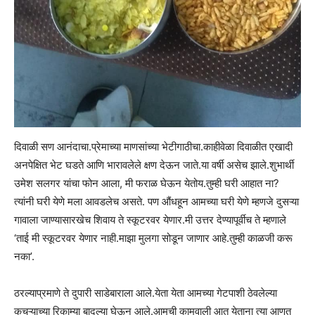
दिवाळी सण आनंदाचा.प्रेमाच्या माणसांच्या भेटीगाठीचा.काहीवेळा दिवाळीत एखादी
अनपेक्षित भेट घडते आणि भारावलेले क्षण देऊन जाते.या वर्षी असेच झाले.शुभार्थी
उमेश सलगर यांचा फोन आला, मी फराळ घेऊन येतोय.तुम्ही घरी आहात ना?
त्यांनी घरी येणे मला आवडलेच असते. पण औंधहून आमच्या घरी येणे म्हणजे दुसऱ्या
गावाला जाण्यासारखेच शिवाय ते स्कूटरवर येणार.मी उत्तर देण्यापूर्वीच ते म्हणाले
‘ताई मी स्कूटरवर येणार नाही.माझा मुलगा सोडून जाणार आहे.तुम्ही काळजी करू
नका’.
ठरल्याप्रमाणे ते दुपारी साडेबाराला आले.येता येता आमच्या गेटपाशी ठेवलेल्या
कचऱ्याच्या रिकाम्या बादल्या घेऊन आले.आमची कामवाली आत येताना त्या आणत