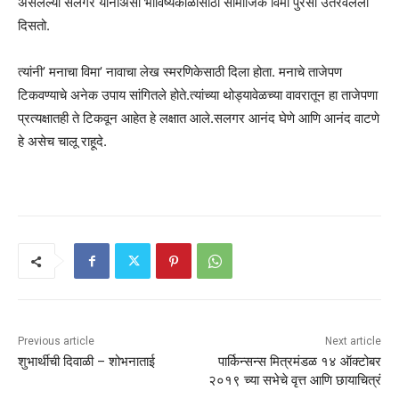
असलेल्या सलगर यांनीअसा भाविष्यकाळासाठी सामाजिक विमा पुरेसा उतरवलेला
दिसतो.
त्यांनी’ मनाचा विमा’ नावाचा लेख स्मरणिकेसाठी दिला होता. मनाचे ताजेपण
टिकवण्याचे अनेक उपाय सांगितले होते.त्यांच्या थोड्यावेळच्या वावरातून हा ताजेपणा
प्रत्यक्षातही ते टिकवून आहेत हे लक्षात आले.सलगर आनंद घेणे आणि आनंद वाटणे
हे असेच चालू राहूदे.
Previous article
Next article
शुभार्थीची दिवाळी – शोभनाताई
पार्किन्सन्स मित्रमंडळ १४ ऑक्टोबर
२०१९ च्या सभेचे वृत्त आणि छायाचित्रं