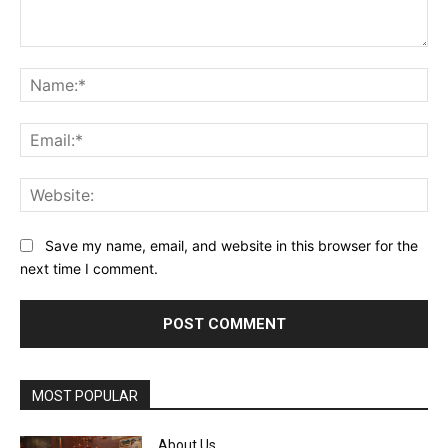
Comment:
Na
Ema
Web
Save my name, email, and website in this browser for the
next time I comment.
MOST POPULAR
About Us