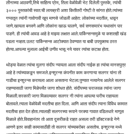
लीनाच्या आठवणी,तिचे साहित्य प्रेम, तिला वेळोवेळी भेट दिलेली पुस्तके, त्यांची
३००० पुस्तकांची स्वत:ची लायब्ररी अशा कितीतरी गोष्टी ते सांगत होते.त्यांच्या
गप्पातून त्यांनी गावोगावी खूप माणसे जोडली आहेत: लोकांच्या मदतील, धावून
जाणे.खायला बनवणे आणि लोकांना खाऊ घालणे, सर्व सणसमारंभ यथासांग पार
पाडणे. ही त्यांची आवड आहे हे माझ्या लक्षात आले.पार्किन्सन्समुळे या कशातही खंड
पडला नव्हता.उलट पार्किन्सन्स आटोक्यात ठेवण्यात या बाबी उपयुक्तच ठरत
होत्या.आपल्या मुलाला आईची उणीव भासू नये यावर त्यांचा कटाक्ष होता.
थोड्या वेळात त्यांचा मुलगा संदीप न्यायला आला संदीप नाईक हा त्यांचा मानसपुत्र
आहे हे त्यांच्याकडून समजले.इन्शुरन्स कंपनीत काम करणाऱ्या सलगर यांना तो
गाडीचा इन्शुरन्स करायला आला असताना भेटला.पुण्यात नव्यानेच आलेले सलगर
राहण्यासाठी जागा मिळेपर्यंत जागा शोधत होते. संदीपच्या घराजवळ त्यांना जागा
मिळाली.सरकारी जागा मिळाल्यावर सलगर नी त्यांना आपल्या घरीच राहायला
बोलावले.त्याला वेळोवेळी मदतीचा हात दिला. आणि आता संदीप त्याना विविध कामात
मदतीचा हात देत होता.त्यालाही सलगरच्या रूपाने परक्या गावात वडिलधारे माणूस
मिळाले होते.विवाहानंतर तो आता दुसरीकडे राहत असला तरी डॉक्टरकडे नेणे
आणणे इतर काही कामासाठीही तो सलगर यांच्याबरोबर असतोच. इन्शुरन्स मध्ये