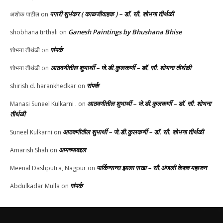
पगारी शुभंकर ( काळजीवाहक ) – डॉ. सौ. शोभना तीर्थळी
अशोक पाटील
on
Ganesh Paintings by Bhushana Bhise
shobhana tirthali
on
संपर्क
शोभना तीर्थळी
on
आठवणीतील शुभार्थी – जे.डी.कुलकर्णी – डॉ. सौ. शोभना तीर्थळी
शोभना तीर्थळी
on
संपर्क
shirish d. harankhedkar
on
आठवणीतील शुभार्थी – जे.डी.कुलकर्णी – डॉ. सौ. शोभना
Manasi Suneel Kulkarni .
on
तीर्थळी
आठवणीतील शुभार्थी – जे.डी.कुलकर्णी – डॉ. सौ. शोभना तीर्थळी
Suneel Kulkarni
on
आमच्याबद्दल
Amarish Shah
on
पार्किन्सन्स झाला सखा – सौ.अंजली केशव महाजन
Meenal Dashputra, Nagpur
on
संपर्क
Abdulkadar Mulla
on