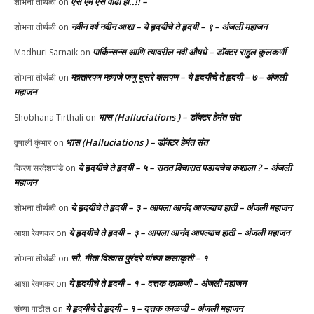
एस एम एस वाढा हो..!! –
शोभना तीर्थळी
on
नवीन वर्ष नवीन आशा – ये हृदयीचे ते हृदयी – ९ – अंजली महाजन
शोभना तीर्थळी
on
पार्किन्सन्स आणि त्यावरील नवी औषधे – डॉक्टर राहुल कुलकर्णी
Madhuri Sarnaik
on
म्हातारपण म्हणजे जणू दूसरे बालपण – ये हृदयीचे ते हृदयी – ७ – अंजली
शोभना तीर्थळी
on
महाजन
भास (Halluciations ) – डॉक्टर हेमंत संत
Shobhana Tirthali
on
भास (Halluciations ) – डॉक्टर हेमंत संत
वृषाली कुंभार
on
ये हृदयीचे ते हृदयी – ५ – सतत विचारात पडायचेच कशाला ? – अंजली
किरण सरदेशपांडे
on
महाजन
ये हृदयीचे ते हृदयी – ३ – आपला आनंद आपल्याच हाती – अंजली महाजन
शोभना तीर्थळी
on
ये हृदयीचे ते हृदयी – ३ – आपला आनंद आपल्याच हाती – अंजली महाजन
आशा रेवणकर
on
सौ. गीता विश्वास पुरंदरे यांच्या कलाकृती – १
शोभना तीर्थळी
on
ये हृदयीचे ते हृदयी – १ – दत्तक काळजी – अंजली महाजन
आशा रेवणकर
on
ये हृदयीचे ते हृदयी – १ – दत्तक काळजी – अंजली महाजन
संध्या पाटील
on