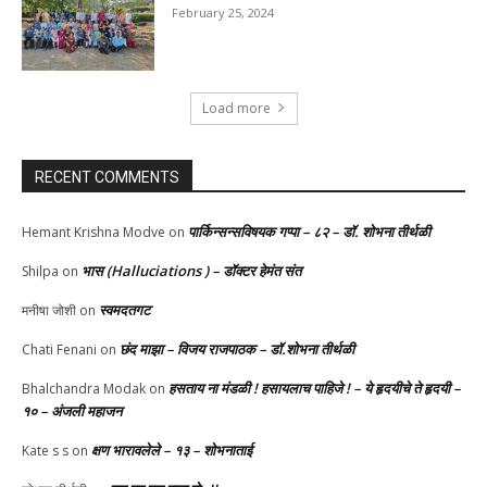
February 25, 2024
Load more
RECENT COMMENTS
पार्किन्सन्सविषयक गप्पा – ८२ – डॉ. शोभना तीर्थळी
Hemant Krishna Modve
on
भास (Halluciations ) – डॉक्टर हेमंत संत
Shilpa
on
स्वमदतगट
मनीषा जोशी
on
छंद माझा – विजय राजपाठक – डॉ.शोभना तीर्थळी
Chati Fenani
on
हसताय ना मंडळी‌ ! हसायलाच पाहिजे ! – ये हृदयीचे ते हृदयी –
Bhalchandra Modak
on
१० – अंजली महाजन
क्षण भारावलेले – १३ – शोभनाताई
Kate s s
on