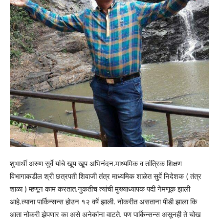
शुभार्थी अरुण सुर्वे यांचे खूप खूप अभिनंदन.माध्यमिक व तांत्रिक शिक्षण
विभागाकडील श्री छत्रपती शिवाजी तंत्र माध्यमिक शाळेत सुर्वे निदेशक ( तंत्र
शाळा ) म्हणून काम करतात.नुकतीच त्यांची मुख्याध्यापक पदी नेमणूक झाली
आहे.त्याना पार्किन्सन्स होउन १२ वर्षे झाली. नोकरीत असताना पीडी झाला कि
आता नोकरी झेपणार का असे अनेकांना वाटते. पण पार्किन्सन्स असूनही ते चोख