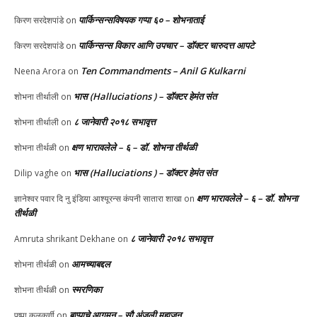
पार्किन्सन्सविषयक गप्पा ६० – शोभनाताई
किरण सरदेशपांडे
on
पार्किन्सन्स विकार आणि उपचार – डॉक्टर चारुदत्त आपटे
किरण सरदेशपांडे
on
Ten Commandments – Anil G Kulkarni
Neena Arora
on
भास (Halluciations ) – डॉक्टर हेमंत संत
शोभना तीर्थाली
on
८ जानेवारी २०१८ सभावृत्त
शोभना तीर्थाली
on
क्षण भारावलेले – ६ – डॉ. शोभना तीर्थळी
शोभना तीर्थळी
on
भास (Halluciations ) – डॉक्टर हेमंत संत
Dilip vaghe
on
क्षण भारावलेले – ६ – डॉ. शोभना
ज्ञानेश्वर पवार दि नु इंडिया आश्यूरन्स कंपनी सातारा शाखा
on
तीर्थळी
८ जानेवारी २०१८ सभावृत्त
Amruta shrikant Dekhane
on
आमच्याबद्दल
शोभना तीर्थळी
on
स्मरणिका
शोभना तीर्थळी
on
बाप्पाचे आगमन – सौ अंजली महाजन
पुष्पा कुलकर्णी
on