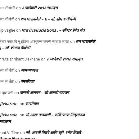
८ जानेवारी २०१८ सभावृत्त
ना तीर्थाली
on
क्षण भारावलेले – ६ – डॉ. शोभना तीर्थळी
ना तीर्थळी
on
भास (Halluciations ) – डॉक्टर हेमंत संत
lip vaghe
on
क्षण भारावलेले
ानेश्वर पवार दि नु इंडिया आश्यूरन्स कंपनी सातारा शाखा
on
६ – डॉ. शोभना तीर्थळी
८ जानेवारी २०१८ सभावृत्त
ruta shrikant Dekhane
on
आमच्याबद्दल
ना तीर्थळी
on
स्मरणिका
ना तीर्थळी
on
बाप्पाचे आगमन – सौ अंजली महाजन
्पा कुलकर्णी
on
jivkarale
स्मरणिका
on
jivkarale
सौ.आशा नाडकर्णी – पार्किन्सन्स मित्रमंडळ
on
ादालन
सौ. आरती तिळवे आणि श्री. रमेश तिळवे –
yant V. Tilve
on