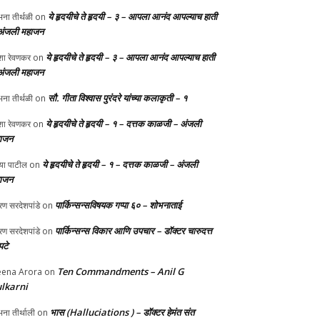
ये हृदयीचे ते हृदयी – ३ – आपला आनंद आपल्याच हाती
ना तीर्थळी
on
अंजली महाजन
ये हृदयीचे ते हृदयी – ३ – आपला आनंद आपल्याच हाती
ा रेवणकर
on
अंजली महाजन
सौ. गीता विश्वास पुरंदरे यांच्या कलाकृती – १
ना तीर्थळी
on
ये हृदयीचे ते हृदयी – १ – दत्तक काळजी – अंजली
ा रेवणकर
on
ाजन
ये हृदयीचे ते हृदयी – १ – दत्तक काळजी – अंजली
्या पाटील
on
ाजन
पार्किन्सन्सविषयक गप्पा ६० – शोभनाताई
ण सरदेशपांडे
on
पार्किन्सन्स विकार आणि उपचार – डॉक्टर चारुदत्त
ण सरदेशपांडे
on
टे
Ten Commandments – Anil G
ena Arora
on
lkarni
भास (Halluciations ) – डॉक्टर हेमंत संत
ना तीर्थाली
on