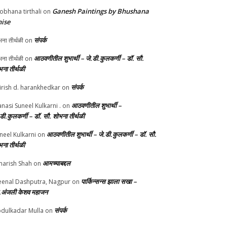
Ganesh Paintings by Bhushana
obhana tirthali
on
ise
संपर्क
ना तीर्थळी
on
आठवणीतील शुभार्थी – जे.डी.कुलकर्णी – डॉ. सौ.
ना तीर्थळी
on
भना तीर्थळी
संपर्क
irish d. harankhedkar
on
आठवणीतील शुभार्थी –
nasi Suneel Kulkarni .
on
.डी.कुलकर्णी – डॉ. सौ. शोभना तीर्थळी
आठवणीतील शुभार्थी – जे.डी.कुलकर्णी – डॉ. सौ.
neel Kulkarni
on
भना तीर्थळी
आमच्याबद्दल
arish Shah
on
पार्किन्सन्स झाला सखा –
enal Dashputra, Nagpur
on
.अंजली केशव महाजन
संपर्क
dulkadar Mulla
on