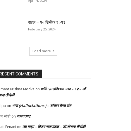
April 4, 2024
सहल – २० डिसेंबर २०२३
February 25, 2024
Load more
RECENT COMMENTS
पार्किन्सन्सविषयक गप्पा – ८२ – डॉ.
mant Krishna Modve
on
भना तीर्थळी
भास (Halluciations ) – डॉक्टर हेमंत संत
ilpa
on
स्वमदतगट
ीषा जोशी
on
छंद माझा – विजय राजपाठक – डॉ.शोभना तीर्थळी
ati Fenani
on