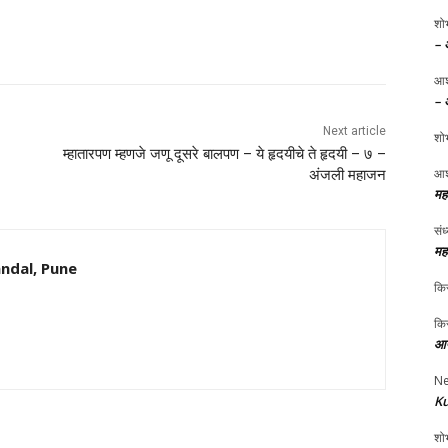
शोभ
– 
आश
– 
Next article
शोभ
म्हातारपण म्हणजे जणू दूसरे बालपण – ये हृदयीचे ते हृदयी – ७ –
आश
अंजली महाजन
मह
संध
मह
ndal, Pune
किर
किर
आप
Ne
Ku
शोभ