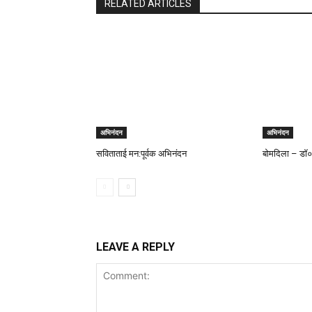
RELATED ARTICLES
अभिनंदन
अभिनंदन
सविताताई मन:पूर्वक अभिनंदन
बोमदिला – डॉ०
LEAVE A REPLY