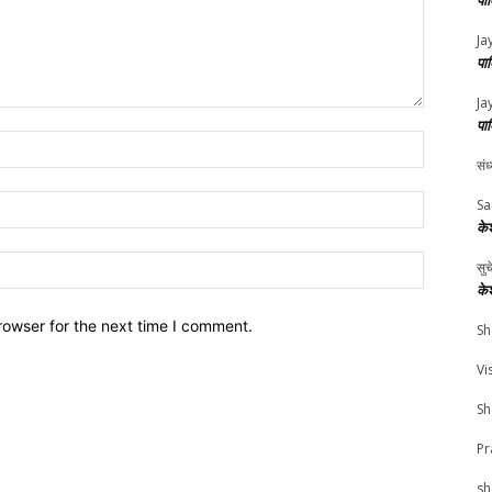
पा
Ja
पा
Ja
पा
Name:*
संध
Email:*
Sa
के
Website:
सु
के
rowser for the next time I comment.
Sh
Vi
Sh
Pr
sh