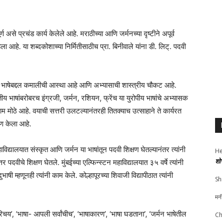
्ण असे प्रचंड कार्य केलेले आहे. मराठीच्या आणि जर्मनच्या दृष्टीने अपूर्व
हे. या शब्दकोशाच्या निर्मितीसाठीच प्रा. बिनीवाले यांना डी. लिट्. पदवी
हे, भाषेबद्दल कमालीची आस्था आहे आणि अभ्यासाची शास्त्रीय चौकट आहे.
रतीय भाषांबरोबरच इंग्रजी, जर्मन, रशियन, फ्रेंच या युरोपीय भाषांचे अभ्यासक
ाम मोठे आहे. वयाची सत्तरी उलटल्यानंतरही तितक्याच उत्साहाने ते कार्यरत
माण केला आहे.
ाविद्यालयात संस्कृत आणि जर्मन या भाषांतून पदवी शिक्षण घेतल्यानंतर त्यांनी
He
शो
्तर पदवीचे शिक्षण घेतले. मुंबईच्या एल्फिन्स्टन महाविद्यालयात ३५ वर्षे त्यांनी
ी म्हणूनही त्यांनी काम केले. कोल्हापूरच्या शिवाजी विद्यापीठात त्यांनी
Sh
मन
रिचय’, ‘भाषा- आपली सर्वांचीच’, ‘भाषाकारण’, ‘भाषा घडताना’, ‘जर्मन भाषेतील
Ch