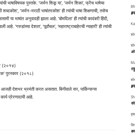
ांची भाषाविषयक पुस्तके. ‘जर्मन शिकू या’, ‘जर्मन शिका’, फ्रेंच भाषेचा
Bh
ठी शब्दकोश’, ‘जर्मन-मराठी भाषांतरकोश’ ही त्यांची भाषा शिक्षणाची, तसेच
हृ
 आसामी या भाषांत अनुवादही झाला आहे. ‘बोमदिला’ ही त्यांची कादंबरी हिंदी,
Ka
 ‘गरुडांच्या देशात’, ‘पूर्वांचल’, ‘महाराष्ट्राबाहेरची न्याहारी’ ही त्यांची
शोभ
शोभ
अं
Ma
ार (२०१४)
रा
ासक’ पुरस्कार (२०१८)
शोभ
हृ
ले आजही देशभर भ्रमंती करत असतात. बिनीवाले सर, पार्किन्सन्स
ार्य प्रेरणादायी आहे.
Sh
सं
वृष
किर
कश