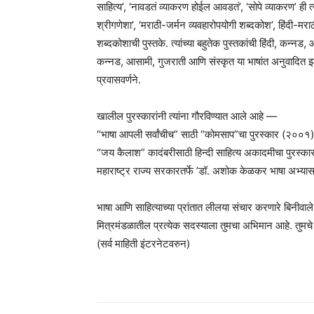
साहित्य’, ‘नावडतं व्याकरण होईल आवडतं’, ‘सोपे व्याकरण’ ही त्य
श्रीगणेशा’, ‘मराठी-जर्मन व्यवहारोपयोगी शब्दकोश’, हिंदी-मरा
शब्दकोशाची पुस्तके. त्यांच्या बहुतेक पुस्तकांची हिंदी, कन्नड,
कन्नड, आसामी, गुजराती आणि संस्कृत या भाषांत अनुवादित झाली आहे.
प्रवासवर्णने.
खालील पुरस्कारांनी त्यांना गौरविण्यात आले आहे —
“भाषा आपली सर्वांचीच” साठी “कोमसाप”चा पुरस्कार (२००१)
“जय कैलाश” कादंबरीसाठी हिन्दी साहित्य अकादमीचा पुरस्क
महाराष्ट्र राज्य सरकारतर्फे ’डॉ. अशोक केळकर भाषा अभ्य
भाषा आणि साहित्याच्या प्रांतात लीलया संचार करणारे बिनीवा
मित्रमंडळातील प्रत्येक सदस्याला तुमचा अभिमान आहे. तुमचे क
(सर्व माहिती इंटरनेटवरुन)