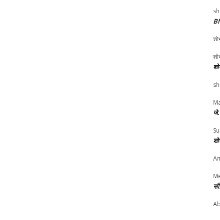
sh
Bh
शोभ
शोभ
शो
sh
Ma
जे
Su
शो
Am
Me
सौ
Ab