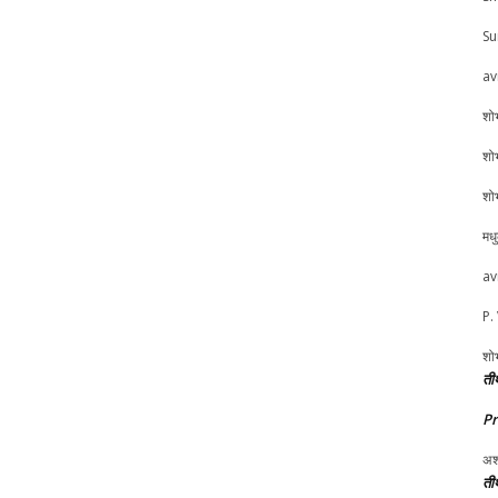
Su
av
शोभ
शोभ
शोभ
मध
av
P.
शोभ
तीर
P
अश
तीर