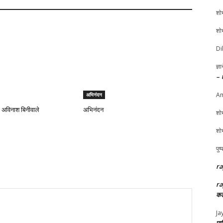
शोभ
शोभ
Di
ज्ञ
– 
Am
अभिनंदन
 अविनाश बिनीवाले
अभिनंदन
शोभ
शोभ
पुष
ra
ra
कल
Ja