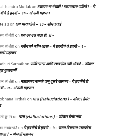
हसताय ना मंडळी‌ ! हसायलाच पाहिजे ! – ये
alchandra Modak
on
दयीचे ते हृदयी – १० – अंजली महाजन
क्षण भारावलेले – १३ – शोभनाताई
te s s
on
एस एम एस वाढा हो..!! –
ना तीर्थळी
on
नवीन वर्ष नवीन आशा – ये हृदयीचे ते हृदयी – ९ –
ना तीर्थळी
on
जली महाजन
पार्किन्सन्स आणि त्यावरील नवी औषधे – डॉक्टर
dhuri Sarnaik
on
हुल कुलकर्णी
म्हातारपण म्हणजे जणू दूसरे बालपण – ये हृदयीचे ते
ना तीर्थळी
on
दयी – ७ – अंजली महाजन
भास (Halluciations ) – डॉक्टर हेमंत
obhana Tirthali
on
त
भास (Halluciations ) – डॉक्टर हेमंत संत
ाली कुंभार
on
ये हृदयीचे ते हृदयी – ५ – सतत विचारात पडायचेच
ण सरदेशपांडे
on
ाला ? – अंजली महाजन