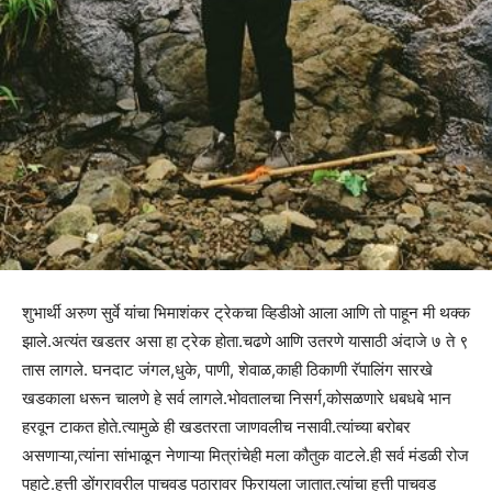
शुभार्थी अरुण सुर्वे यांचा भिमाशंकर ट्रेकचा व्हिडीओ आला आणि तो पाहून मी थक्क
झाले.अत्यंत खडतर असा हा ट्रेक होता.चढणे आणि उतरणे यासाठी अंदाजे ७ ते ९
तास लागले. घनदाट जंगल,धुके, पाणी, शेवाळ,काही ठिकाणी रॅपालिंग सारखे
खडकाला धरून चालणे हे सर्व लागले.भोवतालचा निसर्ग,कोसळणारे धबधबे भान
हरवून टाकत होते.त्यामुळे ही खडतरता जाणवलीच नसावी.त्यांच्या बरोबर
असणाऱ्या,त्यांना सांभाळून नेणाऱ्या मित्रांचेही मला कौतुक वाटले.ही सर्व मंडळी रोज
पहाटे.हत्ती डोंगरावरील पाचवड पठारावर फिरायला जातात.त्यांचा हत्ती पाचवड