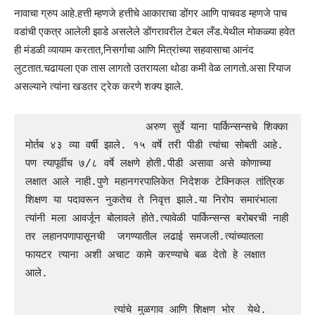
नावाचा ग्रुप आहे.हत्ती म्हणजे हत्तीचे आकाराचा डोंगर आणि पाचवड म्हणजे पाच
वडांची एकत्र आलेली झाडे असलेले डोंगरावरील टेबल लँड.येथील मोकळ्या हवेत
ही मंडळी व्यायाम करतात,निसर्गाचा आणि मित्रांच्या सहवासाचा आनंद
लुटतात.चढायला एक तास लागतो उतरायला थोडा कमी वेळ लागतो.असा रियाज
असल्याने त्यांना खडतर ट्रेक करणे शक्य झाले.
                   अरुण सुर्वे याना पार्किन्सन्सचे शिक्का 
मोर्तब ४३ व्या वर्षी झाले. १५ वर्षे तरी पीडी त्यांचा सोबती आहे. 
पण त्यापूर्वीच ७/८ वर्षे लक्षणे होती.पीडी असावा असे कोणाच्या 
लक्षात आले नाही.पुणे महानगरपालिकेत निदेशक टेक्निकल तांत्रिक 
शिक्षण या पदावरून नुकतेच ते निवृत्त झाले.या निरोप समारंभाला 
त्यांनी मला आवर्जून बोलावले होते.त्यावेळी पार्किन्सन्स बरोबरची नाही 
तर लहानपणापासूनची  जगण्यातील लढाई समजली.त्यांच्यातला 
फायटर त्याना अशी अचाट कामे करण्याचे बळ देतो हे लक्षात 
आले.          

              त्यांचे मुळगाव आणि शिक्षण भोर  येथे. 