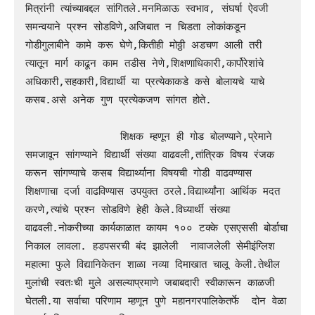
मित्रांनी त्यांच्याबद्दल सांगितले.मनमिळाऊ स्वभाव, संघर्षा ऐवजी 
समन्वयाने प्रश्न सोडविणे,अजिबात न चिडता लोकांकडून 
गोडीगुलाबीने कामे करू घेणे,कितीही मोठ्ठी अडचण आली तरी 
त्यातून मार्ग काढून काम तडीस नेणे,शिक्षणाधिकारी,कार्पोरेशांचे 
अधिकारी,सहकारी,विद्यार्थी या प्रत्येकाकडे कसे बोलायचे याचे 
कसब.असे अनेक गुण प्रत्येकजण सांगत होते.

               शिक्षक म्हणून ही गोड बोलण्याने,प्रेमाने 
समजावून सांगण्याने विद्यार्थी संख्या वाढवली,तांत्रिक विषय रंजक 
करून सांगण्याचे कसब विद्यार्थ्याना विषयची गोडी वाढवण्यास 
शिक्षणाचा दर्जा वाढविण्यास उपयुक्त ठरले.विद्यार्थ्यांना आर्थिक मदत 
करणे,त्यांचे प्रश्न सोडविणे हेही केले.विध्यार्थी संख्या 
वाढवली.नोकरीच्या कार्यकाळात कायम १०० टक्के एसएससी बोर्डाचा 
निकाल लावला. हडपसरची बंद झालेली  नावाजलेली सेमीइंग्लिश 
महात्मा फुले विद्यानिकेतन शाळा नव्या दिमाखात चालू केली.तेथील 
मुलांची स्वतःची मुले असल्याप्रमाणे जबाबदारी स्वीकारून काळजी 
घेतली.या सर्वाचा परिणाम म्हणून पुणे महानगरपालिकेतर्फे  दोन वेळा 