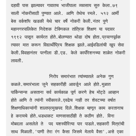
दहावी पास झाल्यावर गावातच भाजीपाला व्यवसाय सुरु केला.७९ 
साली नोकरीसाठी पुण्यात आले. आणि तेथेच रमले. ५१२ आर्मी 
बेस वर्कशॉप खडकी येथे चार वर्षे नोकरी केली.नंतर पुणे 
महानगरपालिकेत निदेशक टेक्निकल तांत्रिक शिक्षण या पदावर 
१९९२ पासून कार्यरत होते.बोलण्यात थोडा दोष होता.प्रयत्नपूर्वक 
त्यावर मात करून विद्यार्थीप्रिय शिक्षक झाले.आईवडिलांची खूप सेवा 
केली.विवाहानंतर पत्नीला डी.एड. केले कार्पोरेशनच्या शाळेत नोकरी 
लावली.

              निरोप समारंभात त्यांच्यातले अनेक गुण 
कळले.समारंभाला जुने सहकारीही आवर्जून आले होते.मुळात 
पार्किन्सन्स असताना सर्व कार्यकाळ पूर्ण करणे हेच मोट्ठे आव्हान 
होते आणि ते त्यांनी स्वीकारले.एवढेच नाही तर शेवटच्या वर्षात 
शिक्षणाधिकाऱ्यांनी शालाप्रमुखपद दिले.शिक्षक म्हणून काम करतानाच 
हे करायचे होते.धडधाकट माणसासाठीही ते कठीण होते. विना 
मोबदला असलेले ते  पद यशस्वीरित्या पार पाडले.सहकारी मित्रांची 
साथ मिळाली.'पाणी तेरा रंग कैसा जिसमे मेलाये वैसा'.असे एका 