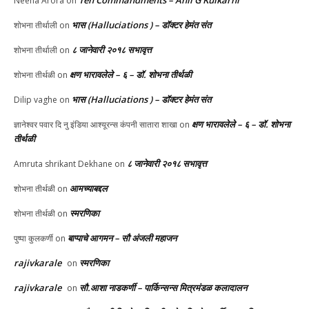
Ten Commandments – Anil G Kulkarni
Neena Arora
on
भास (Halluciations ) – डॉक्टर हेमंत संत
शोभना तीर्थाली
on
८ जानेवारी २०१८ सभावृत्त
शोभना तीर्थाली
on
क्षण भारावलेले – ६ – डॉ. शोभना तीर्थळी
शोभना तीर्थळी
on
भास (Halluciations ) – डॉक्टर हेमंत संत
Dilip vaghe
on
क्षण भारावलेले – ६ – डॉ. शोभना
ज्ञानेश्वर पवार दि नु इंडिया आश्यूरन्स कंपनी सातारा शाखा
on
तीर्थळी
८ जानेवारी २०१८ सभावृत्त
Amruta shrikant Dekhane
on
आमच्याबद्दल
शोभना तीर्थळी
on
स्मरणिका
शोभना तीर्थळी
on
बाप्पाचे आगमन – सौ अंजली महाजन
पुष्पा कुलकर्णी
on
rajivkarale
स्मरणिका
on
rajivkarale
सौ.आशा नाडकर्णी – पार्किन्सन्स मित्रमंडळ कलादालन
on