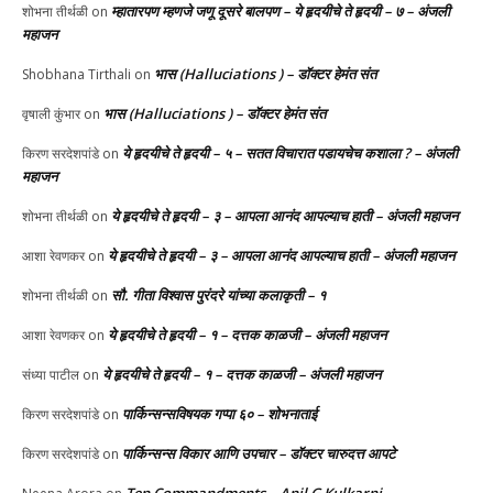
म्हातारपण म्हणजे जणू दूसरे बालपण – ये हृदयीचे ते हृदयी – ७ – अंजली
शोभना तीर्थळी
on
महाजन
भास (Halluciations ) – डॉक्टर हेमंत संत
Shobhana Tirthali
on
भास (Halluciations ) – डॉक्टर हेमंत संत
वृषाली कुंभार
on
ये हृदयीचे ते हृदयी – ५ – सतत विचारात पडायचेच कशाला ? – अंजली
किरण सरदेशपांडे
on
महाजन
ये हृदयीचे ते हृदयी – ३ – आपला आनंद आपल्याच हाती – अंजली महाजन
शोभना तीर्थळी
on
ये हृदयीचे ते हृदयी – ३ – आपला आनंद आपल्याच हाती – अंजली महाजन
आशा रेवणकर
on
सौ. गीता विश्वास पुरंदरे यांच्या कलाकृती – १
शोभना तीर्थळी
on
ये हृदयीचे ते हृदयी – १ – दत्तक काळजी – अंजली महाजन
आशा रेवणकर
on
ये हृदयीचे ते हृदयी – १ – दत्तक काळजी – अंजली महाजन
संध्या पाटील
on
पार्किन्सन्सविषयक गप्पा ६० – शोभनाताई
किरण सरदेशपांडे
on
पार्किन्सन्स विकार आणि उपचार – डॉक्टर चारुदत्त आपटे
किरण सरदेशपांडे
on