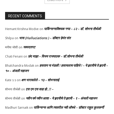
RECENT COMMENTS
पार्किन्सन्सविषयक गप्पा – ८२ – डॉ. शोभना तीर्थळी
Hemant Krishna Modve
on
भास (Halluciations ) – डॉक्टर हेमंत संत
Shilpa
on
स्वमदतगट
मनीषा जोशी
on
छंद माझा – विजय राजपाठक – डॉ.शोभना तीर्थळी
Chati Fenani
on
हसताय ना मंडळी‌ ! हसायलाच पाहिजे ! – ये हृदयीचे ते हृदयी –
Bhalchandra Modak
on
१० – अंजली महाजन
क्षण भारावलेले – १३ – शोभनाताई
Kate s s
on
एस एम एस वाढा हो..!! –
शोभना तीर्थळी
on
नवीन वर्ष नवीन आशा – ये हृदयीचे ते हृदयी – ९ – अंजली महाजन
शोभना तीर्थळी
on
पार्किन्सन्स आणि त्यावरील नवी औषधे – डॉक्टर राहुल कुलकर्णी
Madhuri Sarnaik
on