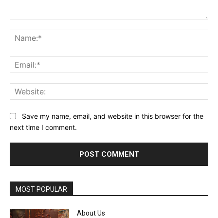
Comment:
Na
Ema
Web
Save my name, email, and website in this browser for the
next time I comment.
MOST POPULAR
About Us