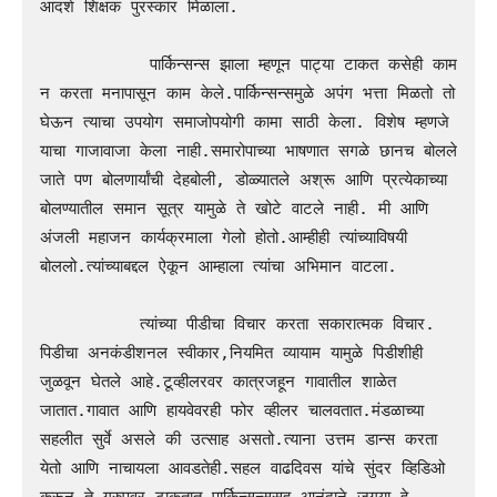
आदर्श शिक्षक पुरस्कार मिळाला.

           पार्किन्सन्स झाला म्हणून पाट्या टाकत कसेही काम 
न करता मनापासून काम केले.पार्किन्सन्समुळे अपंग भत्ता मिळतो तो 
घेऊन त्याचा उपयोग समाजोपयोगी कामा साठी केला. विशेष म्हणजे 
याचा गाजावाजा केला नाही.समारोपाच्या भाषणात सगळे छानच बोलले 
जाते पण बोलणार्यांची देहबोली, डोळ्यातले अश्रू आणि प्रत्येकाच्या 
बोलण्यातील समान सूत्र यामुळे ते खोटे वाटले नाही. मी आणि 
अंजली महाजन कार्यक्रमाला गेलो होतो.आम्हीही त्यांच्याविषयी 
बोललो.त्यांच्याबद्दल ऐकून आम्हाला त्यांचा अभिमान वाटला.

          त्यांच्या पीडीचा विचार करता सकारात्मक विचार. 
पिडीचा अनकंडीशनल स्वीकार,नियमित व्यायाम यामुळे पिडीशीही 
जुळवून घेतले आहे.टूव्हीलरवर कात्रजहून गावातील शाळेत 
जातात.गावात आणि हायवेवरही फोर व्हीलर चालवतात.मंडळाच्या 
सहलीत सुर्वे असले की उत्साह असतो.त्याना उत्तम डान्स करता 
येतो आणि नाचायला आवडतेही.सहल वाढदिवस यांचे सुंदर व्हिडिओ 