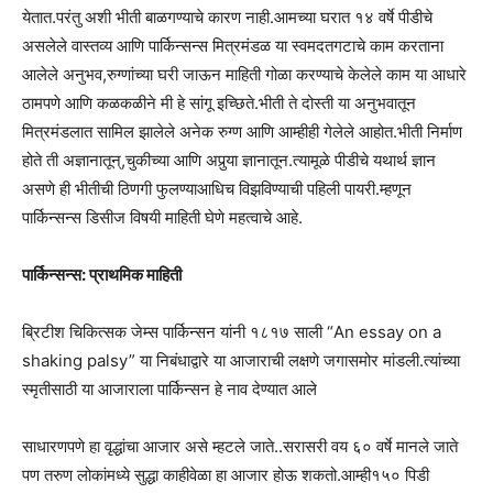
येतात.परंतु अशी भीती बाळगण्याचे कारण नाही.आमच्या घरात १४ वर्षे पीडीचे
असलेले वास्तव्य आणि पार्किन्सन्स मित्रमंडळ या स्वमदतगटाचे काम करताना
आलेले अनुभव,रुग्णांच्या घरी जाऊन माहिती गोळा करण्याचे केलेले काम या आधारे
ठामपणे आणि कळकळीने मी हे सांगू इच्छिते.भीती ते दोस्ती या अनुभवातून
मित्रमंडलात सामिल झालेले अनेक रुग्ण आणि आम्हीही गेलेले आहोत.भीती निर्माण
होते ती अज्ञानातून्,चुकीच्या आणि अपुर्‍या ज्ञानातून.त्यामूळे पीडीचे यथार्थ ज्ञान
असणे ही भीतीची ठिणगी फुलण्याआधिच विझविण्याची पहिली पायरी.म्हणून
पार्किन्सन्स डिसीज विषयी माहिती घेणे महत्वाचे आहे.
पार्किन्सन्स: प्राथमिक माहिती
ब्रिटीश चिकित्सक जेम्स पार्किन्सन यांनी १८१७ साली “An essay on a
shaking palsy” या निबंधाद्वारे या आजाराची लक्षणे जगासमोर मांडली.त्यांच्या
स्मृतीसाठी या आजाराला पार्किन्सन हे नाव देण्यात आले
साधारणपणे हा वृद्धांचा आजार असे म्हटले जाते..सरासरी वय ६० वर्षे मानले जाते
पण तरुण लोकांमध्ये सुद्धा काहीवेळा हा आजार होऊ शकतो.आम्ही१५० पिडी