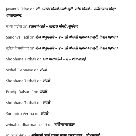
सौ. आरती तिळवे आणि श्री. रमेश तिळवे – पार्किन्सन्स मित्र
Jayant V. Tilve
on
कलादालन.
हसायचे आहे – उल्हास गोगटे ,शुभंकर
संध्या पाटील
on
बोल अनुभवाचे – २ – सौ अंजली महाजन व श्री. केशव महाजन
Sandhya Patil
on
बोल अनुभवाचे – २ – सौ अंजली महाजन व श्री. केशव महाजन
सुचेता तिसगांवकर
on
क्षण भारावलेले – २ – शोभनाताई
Shobhana Tirthali
on
संपर्क
Vishal T Abnave
on
संपर्क
Shobhana Tirthali
on
संपर्क
Pradip Balsaraf
on
संपर्क
shobhana Tirthali
on
संपर्क
Surendra Verma
on
पार्किन्सन्सबद्दल
avinah d dharmadhikari
on
अभिरुची फार्म हाउस सहल दुसरा टप्पा – शोभनाताई
शोभना तीर्थळी
on