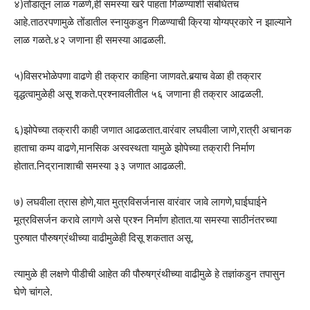
४)तोंडातून लाळ गळणे,ही समस्या खरे पाहता गिळण्याशी संबंधितच
आहे.ताठरपणामुळे तोंडातील स्नायुकडुन गिळण्याची क्रिया योग्यप्रकारे न झाल्याने
लाळ गळते.४२ जणाना ही समस्या आढळली.
५)विसरभोळेपणा वाढणे ही तक्रार काहिना जाणवते.बर्‍याच वेळा ही तक्रार
वृद्धत्वामुळेही असू शकते.प्रश्नावलीतील ५६ जणाना ही तक्रार आढळली.
६)झोपेच्या तक्रारी काही जणात आढळतात.वारंवार लघवीला जाणे,रात्री अचानक
हाताचा कम्प वाढणे,मानसिक अस्वस्थता यामुळे झोपेच्या तक्रारी निर्माण
होतात.निद्रानाशाची समस्या ३३ जणात आढळली.
७) लघवीला त्रास होणे,यात मुत्रविसर्जनास वारंवार जावे लागणे,घाईघाईने
मूत्रविसर्जन करावे लागणे असे प्रश्न निर्माण होतात.या समस्या साठीनंतरच्या
पुरुषात पौरुषग्रंथीच्या वाढीमुळेही दिसू शकतात असू.
त्यामुळे ही लक्षणे पीडीची आहेत की पौरुषग्रंथीच्या वाढीमुळे हे तज्ञांकडुन तपासुन
घेणे चांगले.