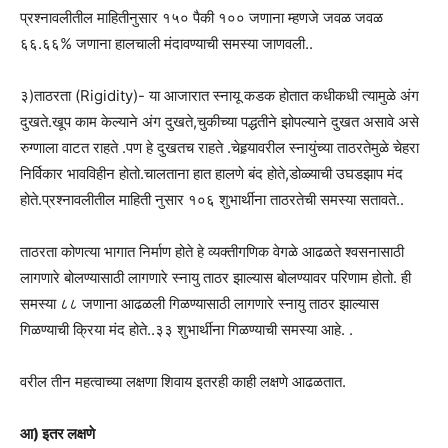
प्रश्नावलीतील माहितीनुसार १५० पैकी १०० जणाना म्हणजे जवळ जवळ
६६.६६% जणाना हालचाली मंदावण्याची समस्या जाणवली..
३)ताठरता (Rigidity)- या आजारात स्नायू कडक होतात कधीकधी त्यामुळे अंग
दुखते.खूप काम केल्याने अंग दुखते,चुकीच्या पद्धतीने झोपल्याने दुखत असावे असे
रुग्णाला वाटत राहते .पण हे दुखतच राहते .चेहर्‍यावरील स्नायुंच्या ताठरतेमुळे चेहरा
निर्विकार भावविहीन होतो.चालताना हात हालणे बंद होते,डोळ्याची उघडझाप मंद
होते.प्रश्नावलीतील माहिती नुसार १०६ शुभार्थीना ताठरतेची समस्या सतावते..
ताठरता कोणत्या भागात निर्माण होते हे व्यक्तीगणिक वेगळे आढळते श्वसनासाठी
लागणारे बोलण्यासाठी लागणारे स्नायु ताठर झाल्यास बोलण्यावर परिणाम होतो. ही
समस्या ८८ जणाना आढळली गिळण्यासाठी लागणारे स्नायु ताठर झाल्यास
गिळण्याची क्रिया मंद होते..३३ शुभार्थीना गिळण्याची समस्या आहे. .
वरील तीन महत्वाच्या लक्षणा शिवाय इतरही काही लक्षणे आढळतात.
आ) इतर लक्षणे