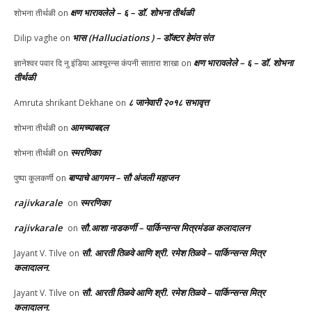
क्षण भारावलेले – ६ – डॉ. शोभना तीर्थळी
शोभना तीर्थळी
on
भास (Halluciations ) – डॉक्टर हेमंत संत
Dilip vaghe
on
क्षण भारावलेले – ६ – डॉ. शोभना
ज्ञानेश्वर पवार दि नु इंडिया आश्यूरन्स कंपनी सातारा शाखा
on
तीर्थळी
८ जानेवारी २०१८ सभावृत्त
Amruta shrikant Dekhane
on
आमच्याबद्दल
शोभना तीर्थळी
on
स्मरणिका
शोभना तीर्थळी
on
बाप्पाचे आगमन – सौ अंजली महाजन
पुष्पा कुलकर्णी
on
rajivkarale
स्मरणिका
on
rajivkarale
सौ.आशा नाडकर्णी – पार्किन्सन्स मित्रमंडळ कलादालन
on
सौ. आरती तिळवे आणि श्री. रमेश तिळवे – पार्किन्सन्स मित्र
Jayant V. Tilve
on
कलादालन.
सौ. आरती तिळवे आणि श्री. रमेश तिळवे – पार्किन्सन्स मित्र
Jayant V. Tilve
on
कलादालन.