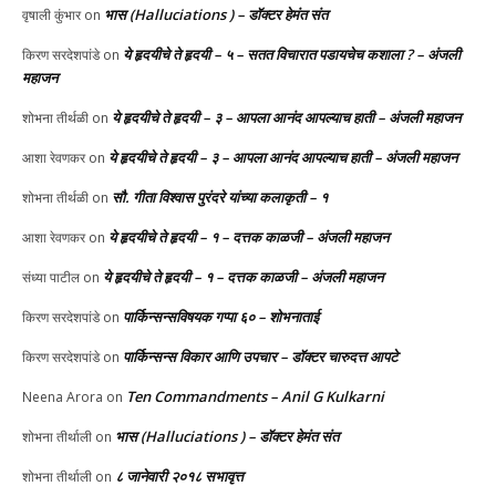
भास (Halluciations ) – डॉक्टर हेमंत संत
वृषाली कुंभार
on
ये हृदयीचे ते हृदयी – ५ – सतत विचारात पडायचेच कशाला ? – अंजली
किरण सरदेशपांडे
on
महाजन
ये हृदयीचे ते हृदयी – ३ – आपला आनंद आपल्याच हाती – अंजली महाजन
शोभना तीर्थळी
on
ये हृदयीचे ते हृदयी – ३ – आपला आनंद आपल्याच हाती – अंजली महाजन
आशा रेवणकर
on
सौ. गीता विश्वास पुरंदरे यांच्या कलाकृती – १
शोभना तीर्थळी
on
ये हृदयीचे ते हृदयी – १ – दत्तक काळजी – अंजली महाजन
आशा रेवणकर
on
ये हृदयीचे ते हृदयी – १ – दत्तक काळजी – अंजली महाजन
संध्या पाटील
on
पार्किन्सन्सविषयक गप्पा ६० – शोभनाताई
किरण सरदेशपांडे
on
पार्किन्सन्स विकार आणि उपचार – डॉक्टर चारुदत्त आपटे
किरण सरदेशपांडे
on
Ten Commandments – Anil G Kulkarni
Neena Arora
on
भास (Halluciations ) – डॉक्टर हेमंत संत
शोभना तीर्थाली
on
८ जानेवारी २०१८ सभावृत्त
शोभना तीर्थाली
on