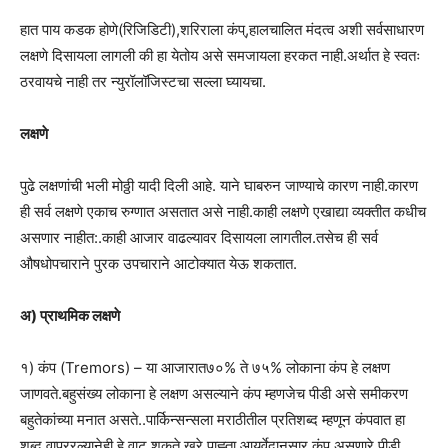
हात पाय कडक होणे(रिजिडिटी),शरिराला कंप्,हालचालित मंदत्व अशी सर्वसाधारण
लक्षणे दिसायला लागली की हा येतोय असे समजायला हरकत नाही.अर्थात हे स्वतः
ठरवायचे नाही तर न्युरॉलॉजिस्टचा सल्ला घ्यायचा.
लक्षणे
पुढे लक्षणांची भली मोठ्ठी यादी दिली आहे. याने घाबरुन जाण्याचे कारण नाही.कारण
ही सर्व लक्षणे एकाच रुग्णात असतात असे नाही.काही लक्षणे एखाद्या व्यक्तीत कधीच
असणार नाहीत:.काही आजार वाढल्यावर दिसायला लागतील.तसेच ही सर्व
औषधोपचाराने पुरक उपचाराने आटोक्यात येऊ शकतात.
अ) प्राथमिक लक्षणे
१) कंप (Tremors) – या आजारात७०% ते ७५% लोकाना कंप हे लक्षण
जाणवते.बहुसंख्य लोकाना हे लक्षण असल्याने कंप म्हणजेच पीडी असे समीकरण
बहुतेकांच्या मनात असते..पार्किन्सन्सला मराठीतील प्रतिशब्द म्हणून कंपवात हा
शब्द वाप्ररल्यानेही हे वाटू शकते.खरे पाह्ता आयुर्वेदानुसार कंप असणारे पीडी