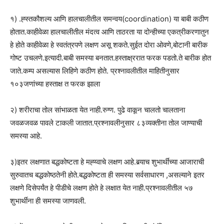
१) .ह्स्तकौशल्य आणि हालचालीतील समन्वय(coordination) या बाबी कठीण
होतात.काहीवेळा हालचालीतील मंदत्व आणि ताठरता या दोन्हीच्या एकत्रीकरणातुन
हे होते काहीवेळा हे स्वतंत्रपणे लक्षण असू शकते.सुईत दोरा ओवणे,बोटानी बारीक
गोष्ट उचलणे.इत्यादी.बाबी समस्या बनतात.हस्ताक्ष्ररात फरक पडतो.ते बारीक होत
जाते.कम्प असल्यास लिहिणे कठीण होते. प्रश्नावलीतील माहितीनुसार
१०३जणांच्या हस्ताक्ष त फरक झाला
२) शरीराचा तोल सांभाळता येत नाही.रुग्ण. पुढे वाकून चालतो चालताना
जवळजवळ पावले टाकली जातात.प्रश्नावलीनुसार ८३व्यक्तीना तोल जाण्याची
समस्या आहे.
३)इतर लक्षणात बद्धकोष्टता हे मह्य्वाचे लक्षण आहे.बर्‍याच शुभार्थींच्या आजाराची
सुरुवातच बद्धकोष्ठतेनी होते.बद्धकोष्टता ही समस्या सर्वसाधारण ,असल्याने इतर
लक्षणे दिसेपर्यंत हे पीडीचे लक्षण होते हे लक्षात येत नाही.प्रश्नावलीतील ५७
शुभार्थीना ही समस्या जाणवली.