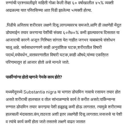
रुग्णांची प्रश्नावलीद्वारे माहिती गोळा केली तेंव्हा ६० वर्षाखालील ४५% व्यक्ती
आढळल्या यात पस्तिसिच्या आत पिडी झालेल्या ५व्यक्ती होत्या.
.पिडीचे अस्तित्व शरीरावर लक्षणे दिसू लागल्यावरच समजते.आणि ही लक्षणेही मेंदूत
डोपामाईन तयार करणाऱ्या पेशींची संख्या ६०ते७०% कमी झाल्यावरच दिसतात या
आजाराची कारणे अजून निश्चित सांगता येत नाहीत जगभर याबाबतचे संशोधन
चालू आहे. सर्वसाधारणपणे काही अनुवांशिक घटक,शरीरातील विषारी
पदार्थ,वयोवर्धन,,वातावरणातील विषारी घटक,काही औषधे,यांच्या एकत्रित
परिणामातून हां आजार होतो असे मानले जाते.
पार्कीन्संन्स होतो म्हणजे नेमके काय होते?
मध्यमेंदूमध्ये Substantia nigra या भागात डोपामिन नावाचे रसायन तयार होत
असते शरीराची हालचाल व तोल सांभाळण्याचे कार्य ते करीत असते.पार्किन्सन्स
रुग्णात डोपामिन तयार करणार्‍या पेशी हळूहळू कमी होऊ लागतात. त्यामुळे शरीराच्या
हालचाली मंदावतात.कंप,ताठरता अशी इतर लक्षणेही दिसू लागतात.जसजसे या पेशी
व त्यांचे कार्य कमी होता जाते तसतसे लक्षणे वाढत जातात