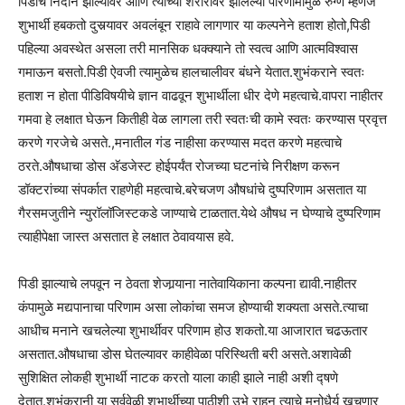
पिडीचे निदान झाल्यावर आणि त्याच्या शरीरावर झालेल्या परिणामामुळे रुग्ण म्हणजे
शुभार्थी हबकतो दुसर्‍यावर अवलंबून राहावे लागणार या कल्पनेने हताश होतो,पिडी
पहिल्या अवस्थेत असला तरी मानसिक धक्क्याने तो स्वत्व आणि आत्मविश्वास
गमाऊन बसतो.पिडी ऐवजी त्यामुळेच हालचालीवर बंधने येतात.शुभंकराने स्वतः
हताश न होता पीडिविषयीचे ज्ञान वाढवून शुभार्थीला धीर देणे महत्वाचे.वापरा नाहीतर
गमवा हे लक्षात घेऊन कितीही वेळ लागला तरी स्वतःची कामे स्वतः करण्यास प्रवृत्त
करणे गरजेचे असते.,मनातील गंड नाहीसा करण्यास मदत करणे महत्वाचे
ठरते.औषधाचा डोस अ‍ॅडजेस्ट होईपर्यंत रोजच्या घटनांचे निरीक्षण करून
डॉक्टरांच्या संपर्कात राहणेही महत्वाचे.बरेचजण औषधांचे दुष्परिणाम असतात या
गैरसमजुतीने न्युरॉलॉजिस्टकडे जाण्याचे टाळतात.येथे औषध न घेण्याचे दुष्परिणाम
त्याहीपेक्षा जास्त असतात हे लक्षात ठेवावयास हवे.
पिडी झाल्याचे लपवून न ठेवता शेजार्‍याना नातेवायिकाना कल्पना द्यावी.नाहीतर
कंपामुळे मद्यपानाचा परिणाम असा लोकांचा समज होण्याची शक्यता असते.त्याचा
आधीच मनाने खचलेल्या शुभार्थीवर परिणाम होउ शकतो.या आजारात चढऊतार
असतात.औषधाचा डोस घेतल्यावर काहीवेळा परिस्थिती बरी असते.अशावेळी
सुशिक्षित लोकही शुभार्थी नाटक करतो याला काही झाले नाही अशी द्षणे
देतात.शुभंकरानी या सर्ववेळी शुभार्थीच्या पाठीशी उभे राहून त्याचे मनोधैर्य खचणार