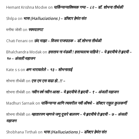
पार्किन्सन्सविषयक गप्पा – ८२ – डॉ. शोभना तीर्थळी
Hemant Krishna Modve
on
भास (Halluciations ) – डॉक्टर हेमंत संत
Shilpa
on
स्वमदतगट
मनीषा जोशी
on
छंद माझा – विजय राजपाठक – डॉ.शोभना तीर्थळी
Chati Fenani
on
हसताय ना मंडळी‌ ! हसायलाच पाहिजे ! – ये हृदयीचे ते हृदयी –
Bhalchandra Modak
on
१० – अंजली महाजन
क्षण भारावलेले – १३ – शोभनाताई
Kate s s
on
एस एम एस वाढा हो..!! –
शोभना तीर्थळी
on
नवीन वर्ष नवीन आशा – ये हृदयीचे ते हृदयी – ९ – अंजली महाजन
शोभना तीर्थळी
on
पार्किन्सन्स आणि त्यावरील नवी औषधे – डॉक्टर राहुल कुलकर्णी
Madhuri Sarnaik
on
म्हातारपण म्हणजे जणू दूसरे बालपण – ये हृदयीचे ते हृदयी – ७ – अंजली
शोभना तीर्थळी
on
महाजन
भास (Halluciations ) – डॉक्टर हेमंत संत
Shobhana Tirthali
on