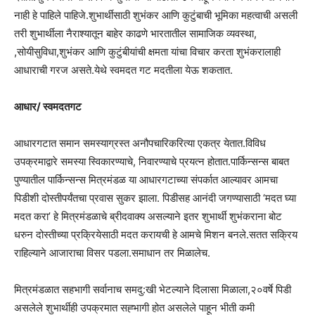
नाही हे पाहिले पाहिजे.शुभार्थीसाठी शुभंकर आणि कुटुंबाची भूमिका महत्वाची असली
तरी शुभार्थीला नैराश्यातून बाहेर काढणे भारतातील सामाजिक व्यवस्था,
,सोयीसुविधा,शुभंकर आणि कुटुंबीयांची क्षमता यांचा विचार करता शुभंकरालाही
आधाराची गरज असते.येथे स्वमदत गट मदतीला येऊ शकतात.
आधार/ स्वमदतगट
आधारगटात समान समस्याग्रस्त अनौपचारिकरित्या एकत्र येतात.विविध
उपक्रमाद्वारे समस्या स्विकारण्याचे, निवारण्याचे प्रयत्न होतात.पार्किन्सन्स बाबत
पुण्यातील पार्किन्सन्स मित्रमंडळ या आधारगटाच्या संपर्कात आल्यावर आमचा
पिडीशी दोस्तीपर्यंतचा प्रवास सुकर झाला. पिडीसह आनंदी जगण्यासाठी ‘मदत घ्या
मदत करा’ हे मित्रमंडळाचे ब्रीदवाक्य असल्याने इतर शुभार्थी शुभंकराना बोट
धरुन दोस्तीच्या प्रक्रियेसाठी मदत करायची हे आमचे मिशन बनले.सतत सक्रिय
राहिल्याने आजाराचा विसर पडला.समाधान तर मिळालेच.
मित्रमंडळात सहभागी सर्वानाच समदु:खी भेटल्याने दिलासा मिळाला,२०वर्षे पिडी
असलेले शुभार्थीही उपक्रमात सह्भागी होत असलेले पाहून भीती कमी