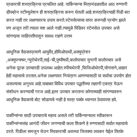
प्रकारची शस्त्रक्रिया प्रचलित आहे. पार्किन्सन्स मित्रमंडळातील आठ रुग्णानी
डीपब्रेन स्टीम्युलेशन ही शस्त्रक्रिया करुन घेतली आहे.शस्त्रक्रियाही पिडी बरा
करत नाही तर लक्षणावरच उपाय करते.स्टेमसेल्सचा वापर करुनही प्रयोग झाले
पण अजून तरी त्याला यश आले नाही.त्यामुळे पिडिवर स्टेमसेल उपचार असे
सांगणार्‍या जाहिरातीपासुन सावध राहणे उत्तम
आधुनिक वैद्यकाप्रमाणे आयुर्वेद,होमिओपाथी,अक्युप्रेशर
,अक्युपन्क्चर,न्युरोथेरपी,ताई-ची,पुष्पौषधी,कलोपाचार युनानी कलोपचार असे
अनेक पूरक उपचारही उपलब्ध आहेत.स्पीचथेरपी ,फिजिओथेरपी,योगासने,आहार
हेही महत्वाचे ठरतात.अनेक लक्षणावर नियंत्रण आणण्यासाठी या सर्वाचा उपयोग होत
असल्याचा अनुभव आहे.याबाबत विविध उपचार पद्धतीच्या तज्ञानी एकत्र येऊन
संशोधन करण्याची गरज आहे.इतर उपचार करताना कोणाच्याही सांगण्यावरुन
आधुनिक वैद्यकाचे बोट सोडायचे नाही हे मात्र पक्के ध्यानात ठेवावयस हवे.
पार्कीन्संन्स साठी उपचाराचे महत्व असले तरी पार्किन्सन्सला स्वीकारून
पार्कीन्संन्ससंह आनंदी जीवन जगण्याची कला शिकणे हे रुग्णासाठी सर्वात महत्वाचे
ठरते. पिडीला समजुन घेउन स्विकाराची अवस्था जितक्या लवकर येईल तितके