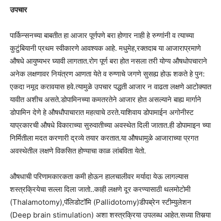
उपचार
पार्किन्सनच्या बाबतीत हा आजार पूर्णपणे बरा होणार नाही हे रुग्णांनी व त्याच्या
कुटुंबियानी प्रथम स्वीकारणे आवश्यक आहे. मधुमेह,रक्तदाब या आजाराप्रमाणे
औषधे आयुष्यभर घ्यावी लागतात.रोग पूर्ण बरा होत नसला तरी योग्य औषधोपचाराने
अनेक लक्षणावर नियंत्रण आणता येते व रुग्णाचे जगणे सुसह्य होऊ शकते हे पुन:
एकदा नमूद करावयास हवे.त्यामुळे उपचार पद्धती आजार न वाढता लक्षणे आटोक्यात
यावीत अशीच असते.डोपामिनच्या कमतरतेने आजार होत असल्याने बाह्य मार्गाने
डोपामिन देणे हे औषधौपाचारात महत्वाचे ठरते.याशिवाय डोपामाईन अगोनीस्ट
याप्रकारची औषधे विकाराच्या सुरुवातीच्या अवस्थेत दिली जातात.ही डोपामाइन च्या
निर्मितीला मदत करणारी द्रव्ये तयार करतात.या औषधामुळे आजाराच्या प्रगत
अवस्थेतील लक्षणे विकसित होण्याचा काळ लांबविता येतो.
औषधाची परिणामकारकता कमी होऊन हालचालीवर मर्यादा येऊ लागल्यास
शस्त्रक्रियेचा सल्ला दिला जातो..काही लक्षणे दूर करण्यासाठी थलमोटोमी
(Thalamotomy),पॅलिडोटॉमि (Pallidotomy)डीपब्रेन स्टीम्युलेशन
(Deep brain stimulation) अशा शस्त्रक्रिया उपलब्ध आहेत.सध्या तिसर्‍या