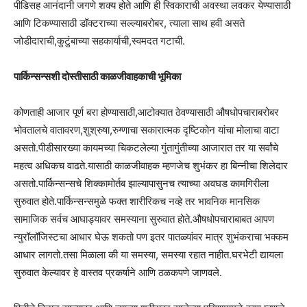
पीडिसह आनंदानी जगणे शक्य होते आणि ही स्विकाराची अवस्था लवकर येण्यासाठी
आणि टिकण्यासाठी डॉक्टराच्या सल्ल्याबरोबर, त्याला साथ हवी असते
जोडीदाराची,कुटुंबाच्या सहकार्याची,स्वमदत गटाची.
पार्किन्सन्सशी दोस्तीसाठी काळजीवाहकाची भूमिका
कोणताही आजार पूर्ण बरा होण्यासाठी,आटोक्यात ठेवण्यासाठी औषधोपचाराबरोबर
भोवतालचे वातावरण,शुश्रुषा,रुग्णाचा सकारात्मक दृष्टिकोन यांचा मोलाचा वाटा
असतो.पीडीसारख्या कायमच्या चिकटलेल्या गुंतागुंतीच्या आजारात तर या सर्वांचे
महत्व अधिकच वाढते.यासाठी काळजीवाहक म्हणजेच शुभंकर हा बिन्नीचा शिलेदार
असतो.पार्किन्सन्सचे शिक्कामोर्तब झाल्यापासुनच त्याच्या अवघड कामगिरीला
सुरुवात होते.पार्किन्सन्समुळे फक्त शारीरिकच नव्हे तर भावनिक मानसिक
सामाजिक सर्वच आघाड्यावर समस्याना सुरुवात होते.औषधोपचाराबाबत आपण
न्युरॉलॉजिस्टचा आधार घेऊ शकतो पण इतर पातळ्यांवर मात्र शुभंकराचा भक्कम
आधार लागतो.तसा मिळाला की या समस्या, समस्या रहात नाहीत.घरभेटी द्यायला
सुरुवात केल्यावर हे वास्तव प्रकर्षाने आणि ठळकपणे जाणवले.