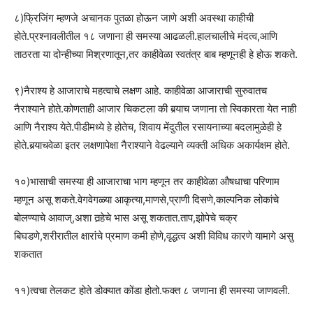
८)फ्रिजिंग म्हणजे अचानक पुतळा होऊन जाणे अशी अवस्था काहीची
होते.प्रश्नावलीतील १८ जणाना ही समस्या आढळली.हालचालीचे मंदत्व,आणि
ताठरता या दोन्हीच्या मिश्रणातून,तर काहीवेळा स्वतंत्र बाब म्हणूनही हे होऊ शकते.
९)नैराश्य हे आजाराचे महत्वाचे लक्षण आहे. काहीवेळा आजाराची सुरुवातच
नैराश्याने होते.कोणताही आजार चिकटला की बर्‍याच जणाना तो स्विकारता येत नाही
आणि नैराश्य येते.पीडीमध्ये हे होतेच, शिवाय मेंदुतील रसायनाच्या बदलामुळेही हे
होते.बर्‍याचवेळा इतर लक्षणापेक्षा नैराश्याने वेढल्याने व्यक्ती अधिक अकार्यक्षम होते.
१०)भासाची समस्या ही आजाराचा भाग म्हणून तर काहीवेळा औषधाचा परिणाम
म्हणून असू शकते.वेगवेगळ्या आकृत्या,माणसे,प्राणी दिसणे,काल्पनिक लोकांचे
बोलण्याचे आवाज्,अशा तर्‍हेचे भास असू शकतात.ताप,झोपेचे चक्र
बिघडणे,शरीरातील क्षारांचे प्रमाण कमी होणे,वृद्धत्व अशी विविध कारणे यामागे असु
शकतात
११)त्वचा तेलकट होते डोक्यात कोंडा होतो.फक्त ८ जणाना ही समस्या जाणवली.