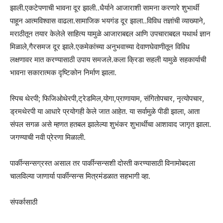
झाली.एकटेपणाची भावना दूर झाली..धैर्याने आजाराशी सामना करणारे शुभार्थी
पाहून आत्मविश्वास वाढला.सामाजिक भयगंड दूर झाला..विविध तज्ञांची व्याख्याने,
मराठीतून तयार केलेले साहित्य यामुळे आजाराबद्दल आणि उपचाराबद्दल यथार्थ ज्ञान
मिळाले,गैरसमज दूर झाले.एकमेकांच्या अनुभवाच्या देवाणघेवाणीतून विविध
लक्षणावर मात करण्यासाठी उपाय समजले.कला क्रिडा सहली यामुळे सहकार्याची
भावना सकारात्मक दृष्टिकोन निर्माण झाला.
स्पिच थेरपी; फिजिओथेरपी,ट्रेडमिल,योगा,प्राणायाम, संगितोपचार, नृत्योपचार,
ड्रमथेरपी या आधारे प्रयोगही केले जात आहेत. या सर्वामुळे पीडी झाला, आता
संपल सगळ असे म्हणत हतबल झालेल्या शुभंकर शुभार्थीचा आशावाद जागृत झाला.
जगण्याची नवी प्रेरणा मिळाली.
पार्कीन्सन्सग्रस्त असाल तर पार्कीन्सन्सशी दोस्ती करण्यासाठी विनामोबदला
चालविल्या जाणार्या पार्कीन्सन्स मित्रमंडळात सहभागी व्हा.
संपर्कासाठी