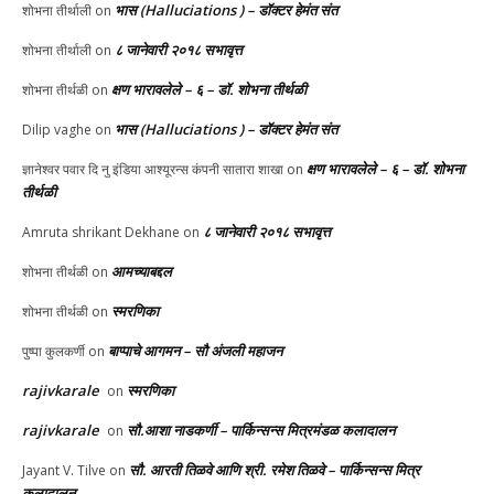
भास (Halluciations ) – डॉक्टर हेमंत संत
शोभना तीर्थाली
on
८ जानेवारी २०१८ सभावृत्त
शोभना तीर्थाली
on
क्षण भारावलेले – ६ – डॉ. शोभना तीर्थळी
शोभना तीर्थळी
on
भास (Halluciations ) – डॉक्टर हेमंत संत
Dilip vaghe
on
क्षण भारावलेले – ६ – डॉ. शोभना
ज्ञानेश्वर पवार दि नु इंडिया आश्यूरन्स कंपनी सातारा शाखा
on
तीर्थळी
८ जानेवारी २०१८ सभावृत्त
Amruta shrikant Dekhane
on
आमच्याबद्दल
शोभना तीर्थळी
on
स्मरणिका
शोभना तीर्थळी
on
बाप्पाचे आगमन – सौ अंजली महाजन
पुष्पा कुलकर्णी
on
rajivkarale
स्मरणिका
on
rajivkarale
सौ.आशा नाडकर्णी – पार्किन्सन्स मित्रमंडळ कलादालन
on
सौ. आरती तिळवे आणि श्री. रमेश तिळवे – पार्किन्सन्स मित्र
Jayant V. Tilve
on
कलादालन.