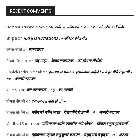
RECENT COMMENTS
पार्किन्सन्सविषयक गप्पा – ८२ – डॉ. शोभना तीर्थळी
Hemant Krishna Modve
on
भास (Halluciations ) – डॉक्टर हेमंत संत
Shilpa
on
स्वमदतगट
मनीषा जोशी
on
छंद माझा – विजय राजपाठक – डॉ.शोभना तीर्थळी
Chati Fenani
on
हसताय ना मंडळी‌ ! हसायलाच पाहिजे ! – ये हृदयीचे ते हृदयी –
Bhalchandra Modak
on
१० – अंजली महाजन
क्षण भारावलेले – १३ – शोभनाताई
Kate s s
on
एस एम एस वाढा हो..!! –
शोभना तीर्थळी
on
नवीन वर्ष नवीन आशा – ये हृदयीचे ते हृदयी – ९ – अंजली महाजन
शोभना तीर्थळी
on
पार्किन्सन्स आणि त्यावरील नवी औषधे – डॉक्टर राहुल कुलकर्णी
Madhuri Sarnaik
on
म्हातारपण म्हणजे जणू दूसरे बालपण – ये हृदयीचे ते हृदयी – ७ – अंजली
शोभना तीर्थळी
on