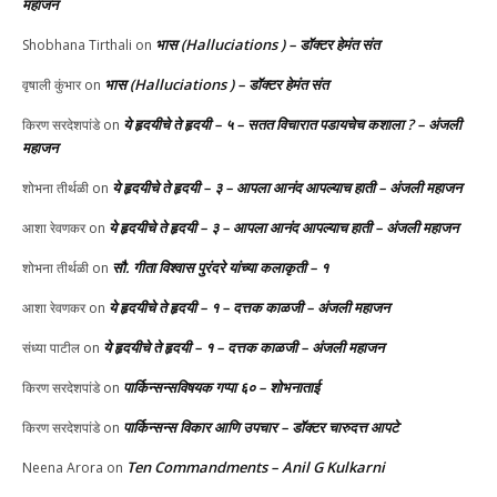
महाजन
भास (Halluciations ) – डॉक्टर हेमंत संत
Shobhana Tirthali
on
भास (Halluciations ) – डॉक्टर हेमंत संत
वृषाली कुंभार
on
ये हृदयीचे ते हृदयी – ५ – सतत विचारात पडायचेच कशाला ? – अंजली
किरण सरदेशपांडे
on
महाजन
ये हृदयीचे ते हृदयी – ३ – आपला आनंद आपल्याच हाती – अंजली महाजन
शोभना तीर्थळी
on
ये हृदयीचे ते हृदयी – ३ – आपला आनंद आपल्याच हाती – अंजली महाजन
आशा रेवणकर
on
सौ. गीता विश्वास पुरंदरे यांच्या कलाकृती – १
शोभना तीर्थळी
on
ये हृदयीचे ते हृदयी – १ – दत्तक काळजी – अंजली महाजन
आशा रेवणकर
on
ये हृदयीचे ते हृदयी – १ – दत्तक काळजी – अंजली महाजन
संध्या पाटील
on
पार्किन्सन्सविषयक गप्पा ६० – शोभनाताई
किरण सरदेशपांडे
on
पार्किन्सन्स विकार आणि उपचार – डॉक्टर चारुदत्त आपटे
किरण सरदेशपांडे
on
Ten Commandments – Anil G Kulkarni
Neena Arora
on